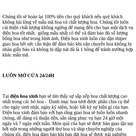
Chúng tôi sẽ hoàn lại 100% tiền cho quý khách nếu quý khách
không hài lòng về mẫu mã hoa và chất lượng hoa. Chúng tôi luôn
cải thiện chất lượng không ngừng để mang đến cho bạn một dịch vụ
điện hoa tốt nhất, giống mẫu nhất có thể và đảm bảo đủ số lượng
bông hoa như trong hình ảnh, Điện hoa xinh luôn căn dặn shiper
giao hoa hết sức cẩn thận để đảm bảo khi vận chuyển hoa không bị
nhàu giấy báo và không bị dập nát dù là 1 bông để tránh trường hợp
khác mẫu mã.
LUÔN MỞ CỬA 24/24H
Tại
điện hoa xinh
bạn sẽ tìm thấy sự sắp xếp hoa chất lượng cao
nhất trong các bó hoa - Danh mục hoa tươi được phân chia cụ thể
cho ngày sinh nhật, ngày kỷ niệm, hoặc bất kỳ sự kiện gì của bạn.
Điện hoa xinh đảm bảo với bạn rằng giao hoa sẽ luôn luôn nhanh
chóng, dễ dàng và thuận tiện, sẵn sàng phục vụ bạn 24 giờ một
ngày và 7 ngày một tuần. Món quà của bạn sẽ được bàn giao tận tay
bởi một trong những người thợ hoa và ship chuyên nghiệp của
chúng tôi, điện hoa đảm bảo khi bạn đặt hoa sẽ được trải nghiệm