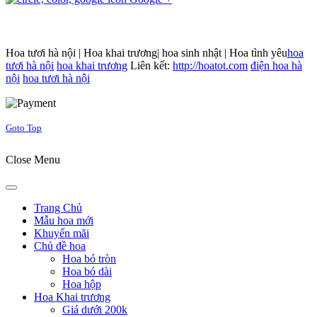
Hoa tươi hà nội | Hoa khai trương| hoa sinh nhật | Hoa tình yêu
hoa
tươi hà nội
hoa khai trương
Liên kết:
http://hoatot.com
điện hoa hà
nội
hoa tươi hà nội
Joomla! 3 Templates
Goto Top
Close Menu
Trang Chủ
Mẫu hoa mới
Khuyến mãi
Chủ đề hoa
Hoa bó tròn
Hoa bó dài
Hoa hộp
Hoa Khai trương
Giá dưới 200k