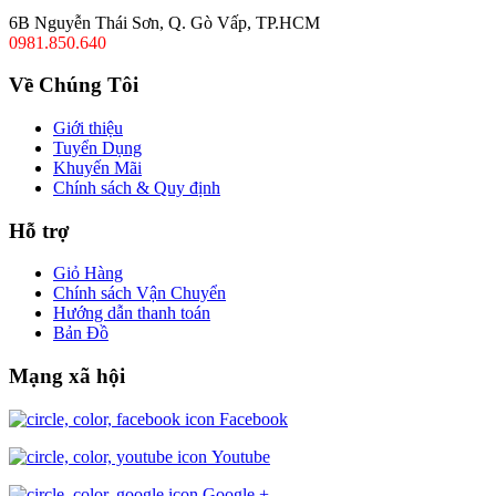
6B Nguyễn Thái Sơn, Q. Gò Vấp, TP.HCM
0981.850.640
Về Chúng Tôi
Giới thiệu
Tuyển Dụng
Khuyến Mãi
Chính sách & Quy định
Hỗ trợ
Giỏ Hàng
Chính sách Vận Chuyển
Hướng dẫn thanh toán
Bản Đồ
Mạng xã hội
Facebook
Youtube
Google +