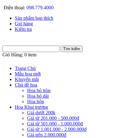
Điện thoại:
098.779.4000
Sản phẩm bạn thích
Giỏ hàng
Kiểm tra
Giỏ Hàng:
0 item
Trang Chủ
Mẫu hoa mới
Khuyến mãi
Chủ đề hoa
Hoa bó tròn
Hoa bó dài
Hoa hộp
Hoa Khai trương
Giá dưới 200k
Giá từ 201.000 - 500.000đ
Giá từ 501.000 - 1.000.000đ
Giá từ 1.001.000 - 2.000.000đ
Giá trên 2.000.000đ