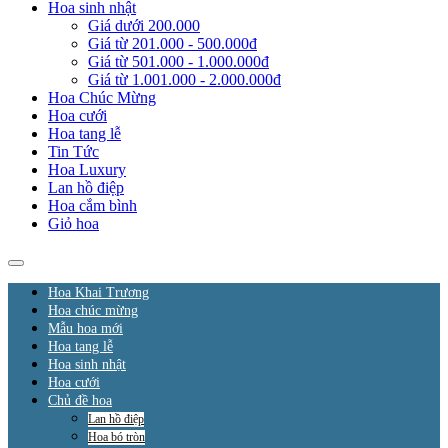
Hoa sinh nhật
Giá dưới 200.000
Giá từ 201.000 - 500.000đ
Giá từ 501.000 - 1.000.000đ
Giá từ 1.001.000 - 2.000.000đ
Hoa Chúc Mừng
Hoa cưới
Hoa tang lễ
Tin Tức
Hoa Luxury
Lan hồ điệp
Hoa cắm bình
Giỏ hoa
Hoa Khai Trương
Hoa chúc mừng
Mẫu hoa mới
Hoa tang lễ
Hoa sinh nhật
Hoa cưới
Chủ đề hoa
Lan hồ điệp
Hoa bó tròn