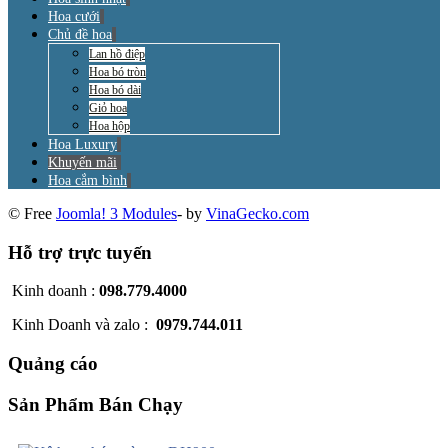
Hoa cưới
Chủ đề hoa
Lan hồ điệp
Hoa bó tròn
Hoa bó dài
Giỏ hoa
Hoa hộp
Hoa Luxury
Khuyến mãi
Hoa cắm bình
© Free
Joomla! 3 Modules
- by
VinaGecko.com
Hỗ trợ trực tuyến
Kinh doanh :
098.779.4000
Kinh Doanh và zalo :
0979.744.011
Quảng cáo
Sản Phẩm Bán Chạy