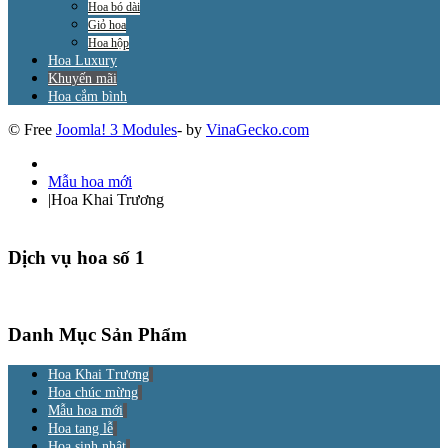
Hoa bó dài
Giỏ hoa
Hoa hộp
Hoa Luxury
Khuyến mãi
Hoa cắm bình
© Free
Joomla! 3 Modules
- by
VinaGecko.com
Mẫu hoa mới
|
Hoa Khai Trương
Dịch vụ hoa số 1
Danh Mục Sản Phẩm
Hoa Khai Trương
Hoa chúc mừng
Mẫu hoa mới
Hoa tang lễ
Hoa sinh nhật