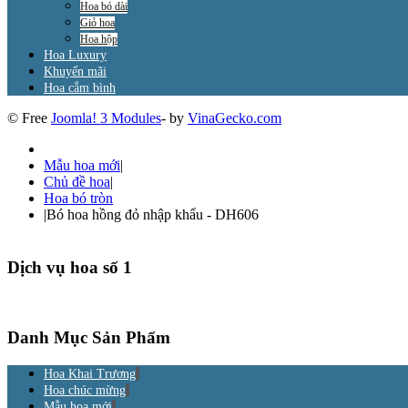
Hoa bó dài
Giỏ hoa
Hoa hộp
Hoa Luxury
Khuyến mãi
Hoa cắm bình
© Free
Joomla! 3 Modules
- by
VinaGecko.com
Mẫu hoa mới
|
Chủ đề hoa
|
Hoa bó tròn
|
Bó hoa hồng đỏ nhập khẩu - DH606
Dịch vụ hoa số 1
Danh Mục Sản Phẩm
Hoa Khai Trương
Hoa chúc mừng
Mẫu hoa mới