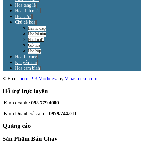
Hoa tang lễ
Hoa sinh nhật
Hoa cưới
Chủ đề hoa
Lan hồ điệp
Hoa bó tròn
Hoa bó dài
Giỏ hoa
Hoa hộp
Hoa Luxury
Khuyến mãi
Hoa cắm bình
© Free
Joomla! 3 Modules
- by
VinaGecko.com
Hỗ trợ trực tuyến
Kinh doanh :
098.779.4000
Kinh Doanh và zalo :
0979.744.011
Quảng cáo
Sản Phẩm Bán Chạy