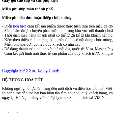
Giấy gói cao cấp và các phụ kiện
Miễn phí ship toàn thành phố
Miễn phí hóa đơn hoặc thiệp chúc mừng
- Điện
hoa tươi
cam kết sản phẩm được thực hiện dựa trên mẫu đã ch
- Sản phẩm được chuyển phát miễn phí trong khu vực nội thành ( hoặ
- Thời gian giao hàng nhanh nhất có thể từ 2h kể từ khi khách hàng đ
- Kèm theo thiệp chúc mừng, băng zôn ( nếu có nội dung chúc mừng,
- Miễn phí hóa đơn đỏ nếu quý khách có nhu cầu.
- Dễ dàng thanh toán online với thẻ nội địa, quốc tế, Visa, Master, Pay
- Cam kết gửi hình ảnh thực tế sản phẩm của quý khách trước khi gia
Copyright MAXXmarketing GmbH
HỆ THỐNG HOA TỐT
Không ngừng nỗ lực để mang đến một dịch vụ điện hoa tốt nhất Việ
shiper được đào tạo bài bản luôn tận tâm phục vụ quý khách hàng, 
ngày tại Hà Nội, cùng với 65 đại lý trên 63 tỉnh thành tại Việt Nam.