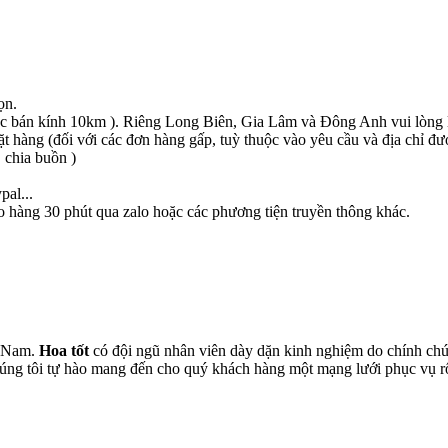
ọn.
c bán kính 10km ). Riêng Long Biên, Gia Lâm và Đông Anh vui lòng li
ặt hàng (đối với các đơn hàng gấp, tuỳ thuộc vào yêu cầu và địa chỉ đư
 chia buồn )
pal...
o hàng 30 phút qua zalo hoặc các phương tiện truyền thông khác.
t Nam.
Hoa tốt
có đội ngũ nhân viên dày dặn kinh nghiệm do chính chún
chúng tôi tự hào mang đến cho quý khách hàng một mạng lưới phục vụ 