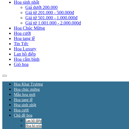
Hoa sinh nhật
Giá dưới 200.000
Giá từ 201.000 - 500.000đ
Giá từ 501.000 - 1.000.000đ
Giá từ 1.001.000 - 2.000.000đ
Hoa Chúc Mừng
Hoa cưới
Hoa tang lễ
Tin Tức
Hoa Luxury
Lan hồ điệp
Hoa cắm bình
Giỏ hoa
Hoa Khai Trương
Hoa chúc mừng
Mẫu hoa mới
Hoa tang lễ
Hoa sinh nhật
Hoa cưới
Chủ đề hoa
Lan hồ điệp
Hoa bó tròn