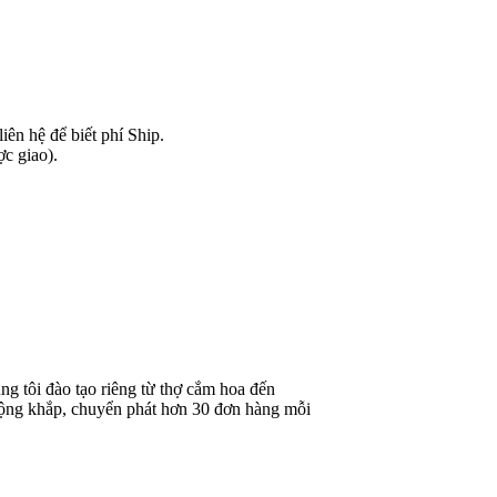
ên hệ để biết phí Ship.
ợc giao).
g tôi đào tạo riêng từ thợ cắm hoa đến
rộng khắp, chuyển phát hơn 30 đơn hàng mỗi