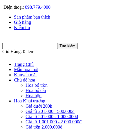
Điện thoại:
098.779.4000
Sản phẩm bạn thích
Giỏ hàng
Kiểm tra
Giỏ Hàng:
0 item
Trang Chủ
Mẫu hoa mới
Khuyến mãi
Chủ đề hoa
Hoa bó tròn
Hoa bó dài
Hoa hộp
Hoa Khai trương
Giá dưới 200k
Giá từ 201.000 - 500.000đ
Giá từ 501.000 - 1.000.000đ
Giá từ 1.001.000 - 2.000.000đ
Giá trên 2.000.000đ