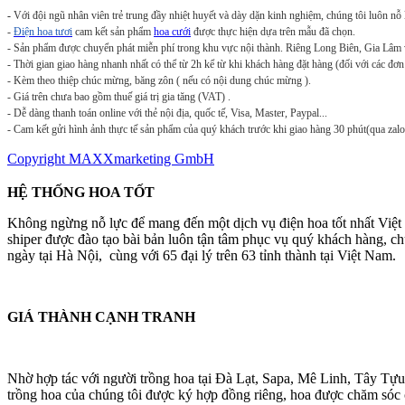
-
Với đội ngũ nhân viên trẻ trung đầy nhiệt huyết và dày dặn kinh nghiệm, chúng tôi luôn nỗ
-
Điện hoa tươi
cam kết sản phẩm
hoa cưới
được thực hiện dựa trên mẫu đã chọn.
- Sản phẩm được chuyển phát miễn phí trong khu vực nội thành. Riêng Long Biên, Gia Lâm v
- Thời gian giao hàng nhanh nhất có thể từ 2h kể từ khi khách hàng đặt hàng (đối với các đơn
- Kèm theo thiệp chúc mừng, băng zôn ( nếu có nội dung chúc mừng ).
- Giá trên chưa bao gồm thuế giá trị gia tăng (VAT) .
- Dễ dàng thanh toán online với thẻ nội địa, quốc tế, Visa, Master, Paypal...
- Cam kết gửi hình ảnh thực tế sản phẩm của quý khách trước khi giao hàng 30 phút(qua zalo
Copyright MAXXmarketing GmbH
HỆ THỐNG HOA TỐT
Không ngừng nỗ lực để mang đến một dịch vụ điện hoa tốt nhất Việ
shiper được đào tạo bài bản luôn tận tâm phục vụ quý khách hàng, 
ngày tại Hà Nội, cùng với 65 đại lý trên 63 tỉnh thành tại Việt Nam.
GIÁ THÀNH CẠNH TRANH
Nhờ hợp tác với người trồng hoa tại Đà Lạt, Sapa, Mê Linh, Tây Tựu
trồng hoa của chúng tôi được ký hợp đồng riêng, hoa được chăm sóc cá