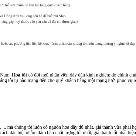
 lực hết sức mình để làm hài lòng quý khách hàng.
à Đông Anh vui lòng liên hệ để biết phí Ship.
 hàng gấp, tuỳ thuộc vào yêu cầu và địa chỉ được giao).
 hoặc các phương tiện liên hệ khác). Sản phẩm của chúng tôi luôn mang những ý nghĩa tốt đẹp 
t Nam.
Hoa tốt
có đội ngũ nhân viên dày dặn kinh nghiệm do chính chún
chúng tôi tự hào mang đến cho quý khách hàng một mạng lưới phục vụ 
, ... mà chúng tôi luôn có nguồn hoa đầy đủ nhất, giá thành vừa phải
ch đặc biệt nhằm đảm bảo chất lượng tốt nhất, giá thành tốt nhất hiện