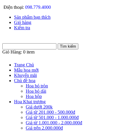
Điện thoại:
098.779.4000
Sản phẩm bạn thích
Giỏ hàng
Kiểm tra
Giỏ Hàng:
0 item
Trang Chủ
Mẫu hoa mới
Khuyến mãi
Chủ đề hoa
Hoa bó tròn
Hoa bó dài
Hoa hộp
Hoa Khai trương
Giá dưới 200k
Giá từ 201.000 - 500.000đ
Giá từ 501.000 - 1.000.000đ
Giá từ 1.001.000 - 2.000.000đ
Giá trên 2.000.000đ