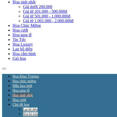
Hoa sinh nhật
Giá dưới 200.000
Giá từ 201.000 - 500.000đ
Giá từ 501.000 - 1.000.000đ
Giá từ 1.001.000 - 2.000.000đ
Hoa Chúc Mừng
Hoa cưới
Hoa tang lễ
Tin Tức
Hoa Luxury
Lan hồ điệp
Hoa cắm bình
Giỏ hoa
Hoa Khai Trương
Hoa chúc mừng
Mẫu hoa mới
Hoa tang lễ
Hoa sinh nhật
Hoa cưới
Chủ đề hoa
Lan hồ điệp
Hoa bó tròn