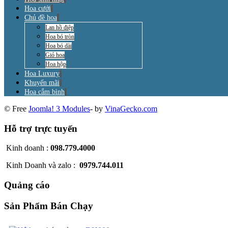
Hoa cưới
Chủ đề hoa
Lan hồ điệp
Hoa bó tròn
Hoa bó dài
Giỏ hoa
Hoa hộp
Hoa Luxury
Khuyến mãi
Hoa cắm bình
© Free
Joomla! 3 Modules
- by
VinaGecko.com
Hỗ trợ trực tuyến
Kinh doanh :
098.779.4000
Kinh Doanh và zalo :
0979.744.011
Quảng cáo
Sản Phẩm Bán Chạy