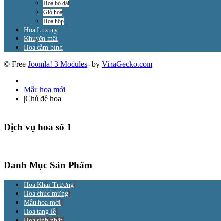
Hoa bó dài
Giỏ hoa
Hoa hộp
Hoa Luxury
Khuyến mãi
Hoa cắm bình
© Free
Joomla! 3 Modules
- by
VinaGecko.com
Mẫu hoa mới
|
Chủ đề hoa
Dịch vụ hoa số 1
Danh Mục Sản Phẩm
Hoa Khai Trương
Hoa chúc mừng
Mẫu hoa mới
Hoa tang lễ
Hoa sinh nhật