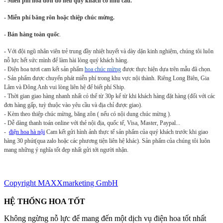
- Miễn phí hóa đơn đỏ nếu quý khách có nhu cầu.
- Miễn phí băng rôn hoặc thiệp chúc mừng.
- Bán hàng toàn quốc
.
-
Với đội ngũ nhân viên trẻ trung đầy nhiệt huyết và dày dặn kinh nghiệm, chúng tôi luôn
nỗ lực hết sức mình để làm hài lòng quý khách hàng.
- Điện hoa tươi cam kết sản phẩm
hoa chúc mừng
được thực hiện dựa trên mẫu đã chọn.
- Sản phẩm được chuyển phát miễn phí trong khu vực nội thành. Riêng Long Biên, Gia
Lâm và Đông Anh vui lòng liên hệ để biết phí Ship.
- Thời gian giao hàng nhanh nhất có thể từ 30p kể từ khi khách hàng đặt hàng (đối với các
đơn hàng gấp, tuỳ thuộc vào yêu cầu và địa chỉ được giao).
- Kèm theo thiệp chúc mừng, băng zôn ( nếu có nội dung chúc mừng ).
- Dễ dàng thanh toán online với thẻ nội địa, quốc tế, Visa, Master, Paypal...
-
điện hoa hà nội
Cam kết gửi hình ảnh thực tế sản phẩm của quý khách trước khi giao
hàng 30 phút(qua zalo hoặc các phương tiện liên hệ khác). Sản phẩm của chúng tôi luôn
mang những ý nghĩa tốt đẹp nhất gửi tới người nhận.
Copyright MAXXmarketing GmbH
HỆ THỐNG HOA TỐT
Không ngừng nỗ lực để mang đến một dịch vụ điện hoa tốt nhất