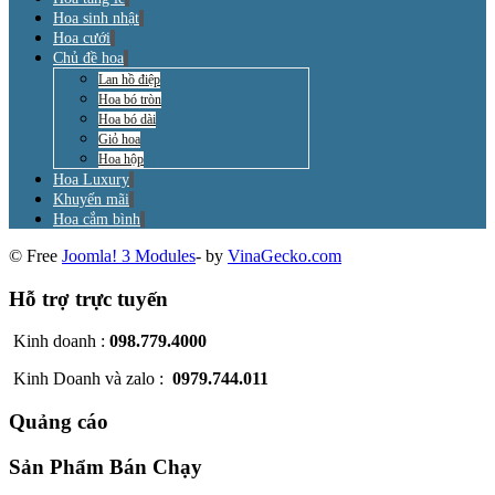
Hoa sinh nhật
Hoa cưới
Chủ đề hoa
Lan hồ điệp
Hoa bó tròn
Hoa bó dài
Giỏ hoa
Hoa hộp
Hoa Luxury
Khuyến mãi
Hoa cắm bình
© Free
Joomla! 3 Modules
- by
VinaGecko.com
Hỗ trợ trực tuyến
Kinh doanh :
098.779.4000
Kinh Doanh và zalo :
0979.744.011
Quảng cáo
Sản Phẩm Bán Chạy