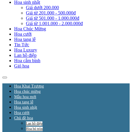
Hoa sinh nhật
Giá dưới 200.000
Giá từ 201.000 - 500.000đ
Giá từ 501.000 - 1.000.000đ
Giá từ 1.001.000 - 2.000.000đ
Hoa Chúc Mừng
Hoa cưới
Hoa tang lễ
Tin Tức
Hoa Luxury
Lan hồ điệp
Hoa cắm bình
Giỏ hoa
Hoa Khai Trương
Hoa chúc mừng
Mẫu hoa mới
Hoa tang lễ
Hoa sinh nhật
Hoa cưới
Chủ đề hoa
Lan hồ điệp
Hoa bó tròn