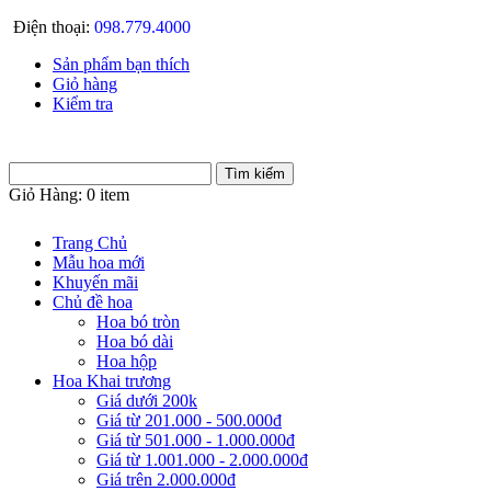
Điện thoại:
098.779.4000
Sản phẩm bạn thích
Giỏ hàng
Kiểm tra
Giỏ Hàng:
0 item
Trang Chủ
Mẫu hoa mới
Khuyến mãi
Chủ đề hoa
Hoa bó tròn
Hoa bó dài
Hoa hộp
Hoa Khai trương
Giá dưới 200k
Giá từ 201.000 - 500.000đ
Giá từ 501.000 - 1.000.000đ
Giá từ 1.001.000 - 2.000.000đ
Giá trên 2.000.000đ