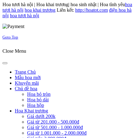
Hoa tươi hà nội | Hoa khai trương| hoa sinh nhật | Hoa tình yêu
hoa
tươi hà nội
hoa khai trương
Liên kết:
http://hoatot.com
điện hoa hà
nội
hoa tươi hà nội
Joomla! 3 Templates
Goto Top
Close Menu
Trang Chủ
Mẫu hoa mới
Khuyến mãi
Chủ đề hoa
Hoa bó tròn
Hoa bó dài
Hoa hộp
Hoa Khai trương
Giá dưới 200k
Giá từ 201.000 - 500.000đ
Giá từ 501.000 - 1.000.000đ
Giá từ 1.001.000 - 2.000.000đ