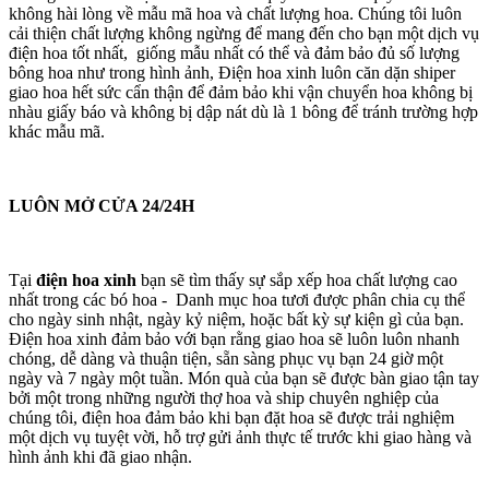
không hài lòng về mẫu mã hoa và chất lượng hoa. Chúng tôi luôn
cải thiện chất lượng không ngừng để mang đến cho bạn một dịch vụ
điện hoa tốt nhất, giống mẫu nhất có thể và đảm bảo đủ số lượng
bông hoa như trong hình ảnh, Điện hoa xinh luôn căn dặn shiper
giao hoa hết sức cẩn thận để đảm bảo khi vận chuyển hoa không bị
nhàu giấy báo và không bị dập nát dù là 1 bông để tránh trường hợp
khác mẫu mã.
LUÔN MỞ CỬA 24/24H
Tại
điện hoa xinh
bạn sẽ tìm thấy sự sắp xếp hoa chất lượng cao
nhất trong các bó hoa - Danh mục hoa tươi được phân chia cụ thể
cho ngày sinh nhật, ngày kỷ niệm, hoặc bất kỳ sự kiện gì của bạn.
Điện hoa xinh đảm bảo với bạn rằng giao hoa sẽ luôn luôn nhanh
chóng, dễ dàng và thuận tiện, sẵn sàng phục vụ bạn 24 giờ một
ngày và 7 ngày một tuần. Món quà của bạn sẽ được bàn giao tận tay
bởi một trong những người thợ hoa và ship chuyên nghiệp của
chúng tôi, điện hoa đảm bảo khi bạn đặt hoa sẽ được trải nghiệm
một dịch vụ tuyệt vời, hỗ trợ gửi ảnh thực tế trước khi giao hàng và
hình ảnh khi đã giao nhận.