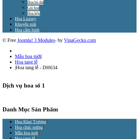
Hoa bó dài
Giỏ hoa
Hoa hộp
Hoa Luxury
Khuyến mãi
Hoa cắm bình
© Free
Joomla! 3 Modules
- by
VinaGecko.com
Mẫu hoa mới
|
Hoa tang lễ
|
Hoa tang lễ - DH634
Dịch vụ hoa số 1
Danh Mục Sản Phẩm
Hoa Khai Trương
Hoa chúc mừng
Mẫu hoa mới
Hoa tang lễ