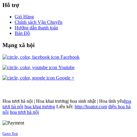
Hỗ trợ
Giỏ Hàng
Chính sách Vận Chuyển
Hướng dẫn thanh toán
Bản Đồ
Mạng xã hội
Facebook
Youtube
Google +
Hoa tươi hà nội | Hoa khai trương| hoa sinh nhật | Hoa tình yêu
hoa
tươi hà nội
hoa khai trương
Liên kết:
http://hoatot.com
điện hoa hà
nội
hoa tươi hà nội
Joomla! 3 Templates
Goto Top