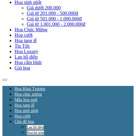
Hoa sinh nhật
Giá dưới 200.000
Giá từ 201.000 - 500.000đ
Giá từ 501.000 - 1.000.000đ
Giá từ 1.001.000 - 2.000.000đ
Hoa Chúc Mừng
Hoa cưới
Hoa tang lễ
Tin Tức
Hoa Luxury
Lan hồ điệp
Hoa cắm bình
Giỏ hoa
Hoa Khai Trương
Hoa chúc mừng
Mẫu hoa mới
Hoa tang lễ
Hoa sinh nhật
Hoa cưới
Chủ đề hoa
Lan hồ điệp
Hoa bó tròn