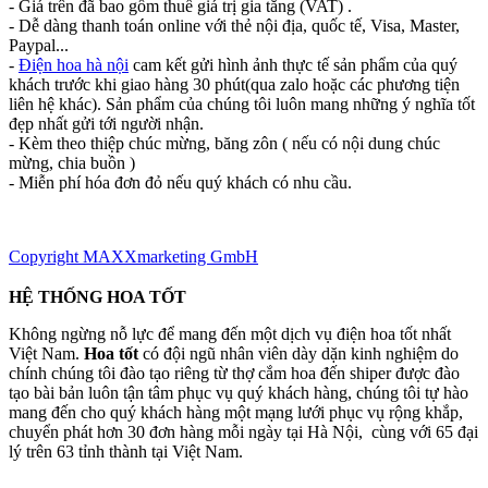
- Giá trên đã bao gồm thuế giá trị gia tăng (VAT) .
- Dễ dàng thanh toán online với thẻ nội địa, quốc tế, Visa, Master,
Paypal...
-
Điện hoa hà nội
cam kết gửi hình ảnh thực tế sản phẩm của quý
khách trước khi giao hàng 30 phút(qua zalo hoặc các phương tiện
liên hệ khác). Sản phẩm của chúng tôi luôn mang những ý nghĩa tốt
đẹp nhất gửi tới người nhận.
- Kèm theo thiệp chúc mừng, băng zôn ( nếu có nội dung chúc
mừng, chia buồn )
- Miễn phí hóa đơn đỏ nếu quý khách có nhu cầu.
Copyright MAXXmarketing GmbH
HỆ THỐNG HOA TỐT
Không ngừng nỗ lực để mang đến một dịch vụ điện hoa tốt nhất
Việt Nam.
Hoa tốt
có đội ngũ nhân viên dày dặn kinh nghiệm do
chính chúng tôi đào tạo riêng từ thợ cắm hoa đến shiper được đào
tạo bài bản luôn tận tâm phục vụ quý khách hàng, chúng tôi tự hào
mang đến cho quý khách hàng một mạng lưới phục vụ rộng khắp,
chuyển phát hơn 30 đơn hàng mỗi ngày tại Hà Nội, cùng với 65 đại
lý trên 63 tỉnh thành tại Việt Nam.