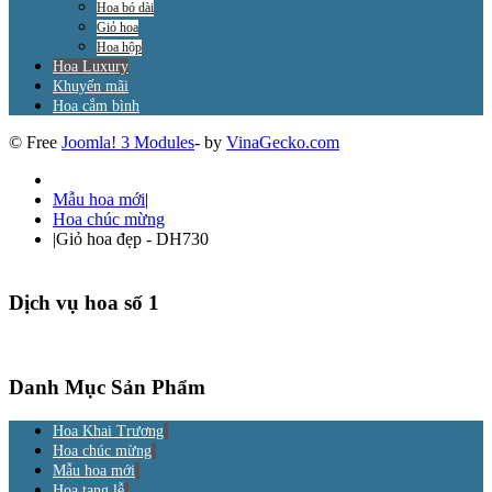
Hoa bó dài
Giỏ hoa
Hoa hộp
Hoa Luxury
Khuyến mãi
Hoa cắm bình
© Free
Joomla! 3 Modules
- by
VinaGecko.com
Mẫu hoa mới
|
Hoa chúc mừng
|
Giỏ hoa đẹp - DH730
Dịch vụ hoa số 1
Danh Mục Sản Phẩm
Hoa Khai Trương
Hoa chúc mừng
Mẫu hoa mới
Hoa tang lễ