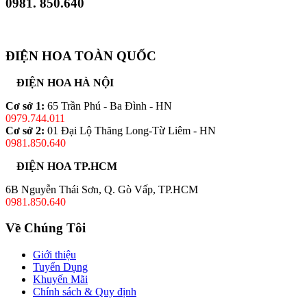
0981. 850.640
ĐIỆN HOA TOÀN QUỐC
ĐIỆN HOA HÀ NỘI
Cơ sở 1:
65 Trần Phú - Ba Đình - HN
0979.744.011
Cơ sở 2:
01 Đại Lộ Thăng Long-Từ Liêm - HN
0981.850.640
ĐIỆN HOA TP.HCM
6B Nguyễn Thái Sơn, Q. Gò Vấp, TP.HCM
0981.850.640
Về Chúng Tôi
Giới thiệu
Tuyển Dụng
Khuyến Mãi
Chính sách & Quy định