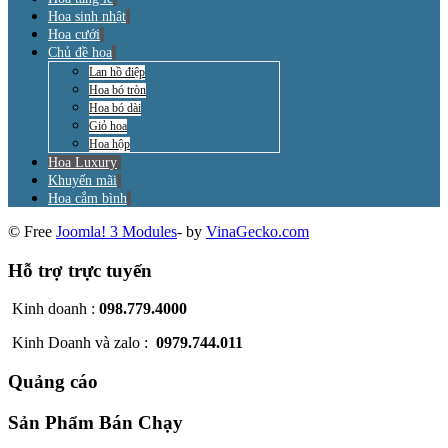
Hoa sinh nhật
Hoa cưới
Chủ đề hoa
Lan hồ điệp
Hoa bó tròn
Hoa bó dài
Giỏ hoa
Hoa hộp
Hoa Luxury
Khuyến mãi
Hoa cắm bình
© Free
Joomla! 3 Modules
- by
VinaGecko.com
Hỗ trợ trực tuyến
Kinh doanh :
098.779.4000
Kinh Doanh và zalo :
0979.744.011
Quảng cáo
Sản Phẩm Bán Chạy