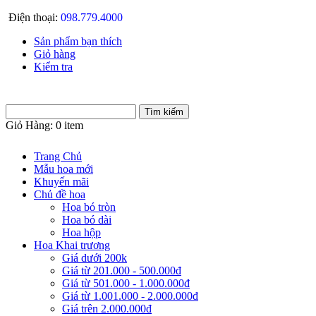
Điện thoại:
098.779.4000
Sản phẩm bạn thích
Giỏ hàng
Kiểm tra
Giỏ Hàng:
0 item
Trang Chủ
Mẫu hoa mới
Khuyến mãi
Chủ đề hoa
Hoa bó tròn
Hoa bó dài
Hoa hộp
Hoa Khai trương
Giá dưới 200k
Giá từ 201.000 - 500.000đ
Giá từ 501.000 - 1.000.000đ
Giá từ 1.001.000 - 2.000.000đ
Giá trên 2.000.000đ