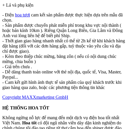
+ Lá và phụ kiện
- Điện
hoa tươi
cam kết sản phẩm được thực hiện dựa trên mẫu đã
chọn.
- Sản phẩm được chuyển phát miễn phí trong khu vực nội thành (
hoặc bán kính 10km ). Riêng Quận Long Biên, Gia Lâm và Đông
Anh vui lòng liên hệ để biết phí Ship.
- Thời gian giao hàng nhanh nhất có thể từ 2h kể từ khi khách hàng
đặt hàng (đối với các đơn hàng gấp, tuỳ thuộc vào yêu cầu và địa
chỉ được giao).
- Kèm theo thiệp chúc mừng, băng zôn ( nếu có nội dung chúc
mừng, chia buồn )
- Giá trên chưa .
- Dễ dàng thanh toán online với thẻ nội địa, quốc tế, Visa, Master,
Paypal...
- Cam kết gửi hình ảnh thực tế sản phẩm của quý khách trước khi
giao hàng qua zalo, hoặc các phương tiện thông tin khác
Copyright MAXXmarketing GmbH
HỆ THỐNG HOA TỐT
Không ngừng nỗ lực để mang đến một dịch vụ điện hoa tốt nhất
Việt Nam.
Hoa tốt
có đội ngũ nhân viên dày dặn kinh nghiệm do
chính chúng tôi đào tạo riêng từ thợ cắm hoa đến shiper được đào