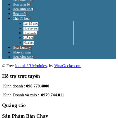
Hoa tang lễ
Hoa sinh nhật
Hoa cưới
Chủ đề hoa
Lan hồ điệp
Hoa bó tròn
Hoa bó dài
Giỏ hoa
Hoa hộp
Hoa Luxury
Khuyến mãi
Hoa cắm bình
© Free
Joomla! 3 Modules
- by
VinaGecko.com
Hỗ trợ trực tuyến
Kinh doanh :
098.779.4000
Kinh Doanh và zalo :
0979.744.011
Quảng cáo
Sản Phẩm Bán Chạy