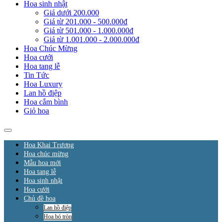
Hoa sinh nhật
Giá dưới 200.000
Giá từ 201.000 - 500.000đ
Giá từ 501.000 - 1.000.000đ
Giá từ 1.001.000 - 2.000.000đ
Hoa Chúc Mừng
Hoa cưới
Hoa tang lễ
Tin Tức
Hoa Luxury
Lan hồ điệp
Hoa cắm bình
Giỏ hoa
Hoa Khai Trương
Hoa chúc mừng
Mẫu hoa mới
Hoa tang lễ
Hoa sinh nhật
Hoa cưới
Chủ đề hoa
Lan hồ điệp
Hoa bó tròn