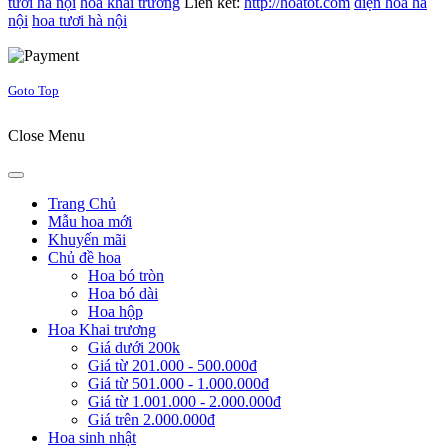
tươi hà nội
hoa khai trương
Liên kết:
http://hoatot.com
điện hoa hà
nội
hoa tươi hà nội
Joomla! 3 Templates
Goto Top
Close Menu
Trang Chủ
Mẫu hoa mới
Khuyến mãi
Chủ đề hoa
Hoa bó tròn
Hoa bó dài
Hoa hộp
Hoa Khai trương
Giá dưới 200k
Giá từ 201.000 - 500.000đ
Giá từ 501.000 - 1.000.000đ
Giá từ 1.001.000 - 2.000.000đ
Giá trên 2.000.000đ
Hoa sinh nhật