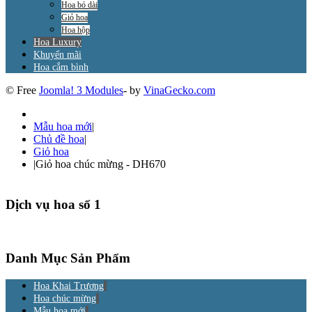
Hoa bó dài
Giỏ hoa
Hoa hộp
Hoa Luxury
Khuyến mãi
Hoa cắm bình
© Free
Joomla! 3 Modules
- by
VinaGecko.com
Mẫu hoa mới
|
Chủ đề hoa
|
Giỏ hoa
|
Giỏ hoa chúc mừng - DH670
Dịch vụ hoa số 1
Danh Mục Sản Phẩm
Hoa Khai Trương
Hoa chúc mừng
Mẫu hoa mới