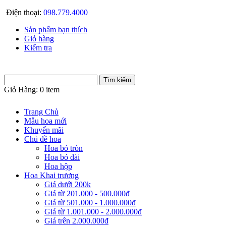
Điện thoại:
098.779.4000
Sản phẩm bạn thích
Giỏ hàng
Kiểm tra
Giỏ Hàng:
0 item
Trang Chủ
Mẫu hoa mới
Khuyến mãi
Chủ đề hoa
Hoa bó tròn
Hoa bó dài
Hoa hộp
Hoa Khai trương
Giá dưới 200k
Giá từ 201.000 - 500.000đ
Giá từ 501.000 - 1.000.000đ
Giá từ 1.001.000 - 2.000.000đ
Giá trên 2.000.000đ