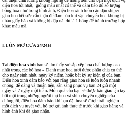
cải thiện chất lượng không ngừng để mang đến cho bạn một dịch vụ
điện hoa tốt nhất, giống mẫu nhất có thể và đảm bảo đủ số lượng
bông hoa như trong hình ảnh, Điện hoa xinh luôn căn dặn shiper
giao hoa hết sức cẩn thận để đảm bảo khi vận chuyển hoa không bị
nhàu giấy báo và không bị dập nát dù là 1 bông để tránh trường hợp
khác mẫu mã.
LUÔN MỞ CỬA 24/24H
Tại
điện hoa xinh
bạn sẽ tìm thấy sự sắp xếp hoa chất lượng cao
nhất trong các bó hoa - Danh mục hoa tươi được phân chia cụ thể
cho ngày sinh nhật, ngày kỷ niệm, hoặc bất kỳ sự kiện gì của bạn.
Điện hoa xinh đảm bảo với bạn rằng giao hoa sẽ luôn luôn nhanh
chóng, dễ dàng và thuận tiện, sẵn sàng phục vụ bạn 24 giờ một
ngày và 7 ngày một tuần. Món quà của bạn sẽ được bàn giao tận tay
bởi một trong những người thợ hoa và ship chuyên nghiệp của
chúng tôi, điện hoa đảm bảo khi bạn đặt hoa sẽ được trải nghiệm
một dịch vụ tuyệt vời, hỗ trợ gửi ảnh thực tế trước khi giao hàng và
hình ảnh khi đã giao nhận.