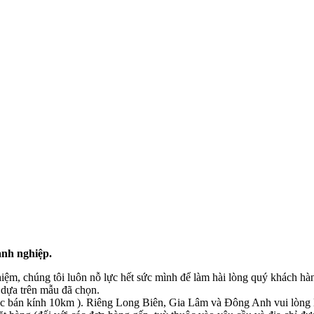
anh nghiệp.
hiệm, chúng tôi luôn nỗ lực hết sức mình để làm hài lòng quý khách hà
dựa trên mẫu đã chọn.
c bán kính 10km ). Riêng Long Biên, Gia Lâm và Đông Anh vui lòng li