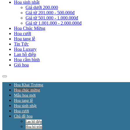
Hoa sinh nhật
Giá dưới 200.000
Giá từ 201.000 - 500.000đ
Giá từ 501.000 - 1.000.000đ
Giá từ 1.001.000 - 2.000.000đ
Hoa Chúc Mừng
Hoa cưới
Hoa tang lễ
Tin Tức
Hoa Luxury
Lan hồ điệp
Hoa cắm bình
Giỏ hoa
Hoa Khai Trương
Hoa chúc mừng
Mẫu hoa mới
Hoa tang lễ
Hoa sinh nhật
Hoa cưới
Chủ đề hoa
Lan hồ điệp
Hoa bó tròn