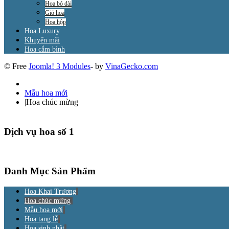
Hoa bó dài
Giỏ hoa
Hoa hộp
Hoa Luxury
Khuyến mãi
Hoa cắm bình
© Free
Joomla! 3 Modules
- by
VinaGecko.com
Mẫu hoa mới
|
Hoa chúc mừng
Dịch vụ hoa số 1
Danh Mục Sản Phẩm
Hoa Khai Trương
Hoa chúc mừng
Mẫu hoa mới
Hoa tang lễ
Hoa sinh nhật