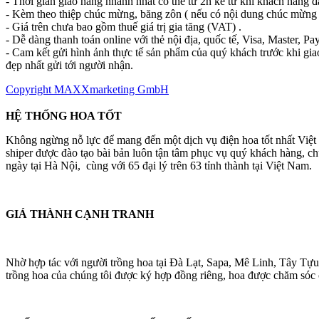
- Thời gian giao hàng nhanh nhất có thể từ 2h kể từ khi khách hàng đ
- Kèm theo thiệp chúc mừng, băng zôn ( nếu có nội dung chúc mừng 
- Giá trên chưa bao gồm thuế giá trị gia tăng (VAT) .
- Dễ dàng thanh toán online với thẻ nội địa, quốc tế, Visa, Master, Pay
- Cam kết gửi hình ảnh thực tế sản phẩm của quý khách trước khi gia
đẹp nhất gửi tới người nhận.
Copyright MAXXmarketing GmbH
HỆ THỐNG HOA TỐT
Không ngừng nỗ lực để mang đến một dịch vụ điện hoa tốt nhất Việ
shiper được đào tạo bài bản luôn tận tâm phục vụ quý khách hàng, 
ngày tại Hà Nội, cùng với 65 đại lý trên 63 tỉnh thành tại Việt Nam.
GIÁ THÀNH CẠNH TRANH
Nhờ hợp tác với người trồng hoa tại Đà Lạt, Sapa, Mê Linh, Tây Tựu
trồng hoa của chúng tôi được ký hợp đồng riêng, hoa được chăm sóc cá