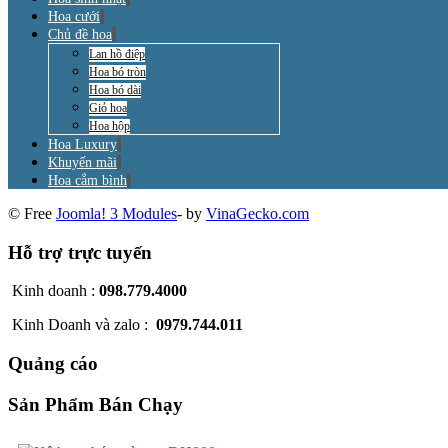
Hoa cưới
Chủ đề hoa
Lan hồ điệp
Hoa bó tròn
Hoa bó dài
Giỏ hoa
Hoa hộp
Hoa Luxury
Khuyến mãi
Hoa cắm bình
© Free
Joomla! 3 Modules
- by
VinaGecko.com
Hỗ trợ trực tuyến
Kinh doanh :
098.779.4000
Kinh Doanh và zalo :
0979.744.011
Quảng cáo
Sản Phẩm Bán Chạy