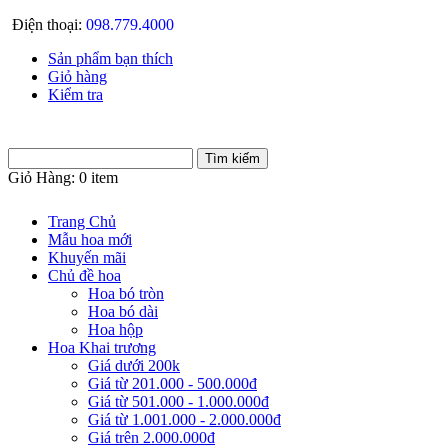
Điện thoại:
098.779.4000
Sản phẩm bạn thích
Giỏ hàng
Kiểm tra
Giỏ Hàng:
0 item
Trang Chủ
Mẫu hoa mới
Khuyến mãi
Chủ đề hoa
Hoa bó tròn
Hoa bó dài
Hoa hộp
Hoa Khai trương
Giá dưới 200k
Giá từ 201.000 - 500.000đ
Giá từ 501.000 - 1.000.000đ
Giá từ 1.001.000 - 2.000.000đ
Giá trên 2.000.000đ