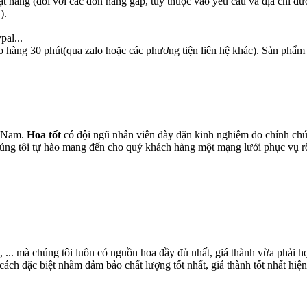
ặt hàng (đối với các đơn hàng gấp, tuỳ thuộc vào yêu cầu và địa chỉ đư
).
pal...
o hàng 30 phút(qua zalo hoặc các phương tiện liên hệ khác). Sản phẩm
t Nam.
Hoa tốt
có đội ngũ nhân viên dày dặn kinh nghiệm do chính chún
chúng tôi tự hào mang đến cho quý khách hàng một mạng lưới phục vụ 
, ... mà chúng tôi luôn có nguồn hoa đầy đủ nhất, giá thành vừa phải
ch đặc biệt nhằm đảm bảo chất lượng tốt nhất, giá thành tốt nhất hiện