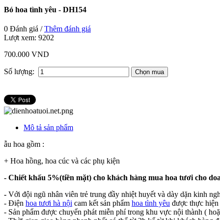
Bó hoa tình yêu - DH154
0 Đánh giá /
Thêm đánh giá
Lượt xem:
9202
700.000 VND
Số lượng:
Mô tả sản phẩm
ẫu hoa gồm :
+ Hoa hồng, hoa cúc và các phụ kiện
- Chiết khấu 5%(tiền mặt) cho khách hàng mua hoa tươi cho do
-
Với đội ngũ nhân viên trẻ trung đầy nhiệt huyết và dày dặn kinh ng
- Điện
hoa tươi hà nội
cam kết sản phẩm
hoa tình yêu
được thực hiện 
- Sản phẩm được chuyển phát miễn phí trong khu vực nội thành ( hoặ