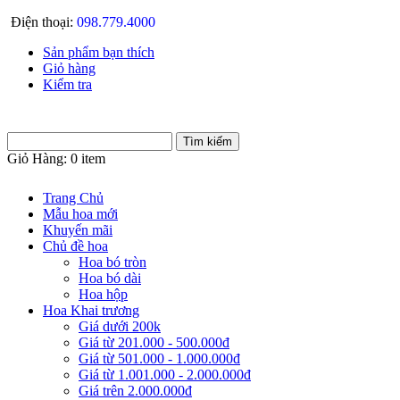
Điện thoại:
098.779.4000
Sản phẩm bạn thích
Giỏ hàng
Kiểm tra
Giỏ Hàng:
0 item
Trang Chủ
Mẫu hoa mới
Khuyến mãi
Chủ đề hoa
Hoa bó tròn
Hoa bó dài
Hoa hộp
Hoa Khai trương
Giá dưới 200k
Giá từ 201.000 - 500.000đ
Giá từ 501.000 - 1.000.000đ
Giá từ 1.001.000 - 2.000.000đ
Giá trên 2.000.000đ