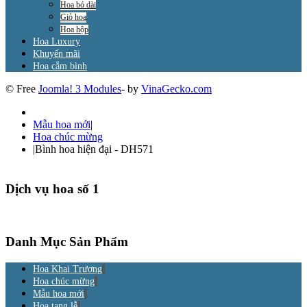
Hoa bó dài
Giỏ hoa
Hoa hộp
Hoa Luxury
Khuyến mãi
Hoa cắm bình
© Free
Joomla! 3 Modules
- by
VinaGecko.com
Mẫu hoa mới
|
Hoa chúc mừng
|
Bình hoa hiện đại - DH571
Dịch vụ hoa số 1
Danh Mục Sản Phẩm
Hoa Khai Trương
Hoa chúc mừng
Mẫu hoa mới
Hoa tang lễ