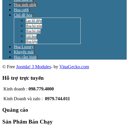
Hoa sinh nhật
Hoa cưới
Chủ đề hoa
Lan hồ điệp
Hoa bó tròn
Hoa bó dài
Giỏ hoa
Hoa hộp
Hoa Luxury
Khuyến mãi
Hoa cắm bình
© Free
Joomla! 3 Modules
- by
VinaGecko.com
Hỗ trợ trực tuyến
Kinh doanh :
098.779.4000
Kinh Doanh và zalo :
0979.744.011
Quảng cáo
Sản Phẩm Bán Chạy