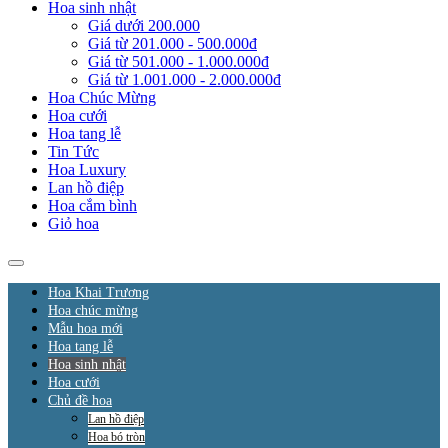
Hoa sinh nhật
Giá dưới 200.000
Giá từ 201.000 - 500.000đ
Giá từ 501.000 - 1.000.000đ
Giá từ 1.001.000 - 2.000.000đ
Hoa Chúc Mừng
Hoa cưới
Hoa tang lễ
Tin Tức
Hoa Luxury
Lan hồ điệp
Hoa cắm bình
Giỏ hoa
Hoa Khai Trương
Hoa chúc mừng
Mẫu hoa mới
Hoa tang lễ
Hoa sinh nhật
Hoa cưới
Chủ đề hoa
Lan hồ điệp
Hoa bó tròn