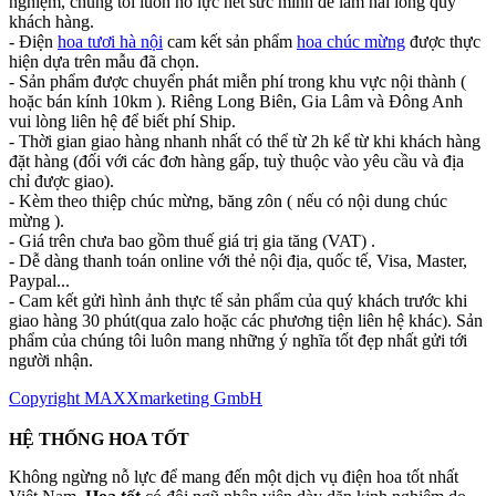
nghiệm, chúng tôi luôn nỗ lực hết sức mình để làm hài lòng quý
khách hàng.
- Điện
hoa tươi hà nội
cam kết sản phẩm
hoa chúc mừng
được thực
hiện dựa trên mẫu đã chọn.
- Sản phẩm được chuyển phát miễn phí trong khu vực nội thành (
hoặc bán kính 10km ). Riêng Long Biên, Gia Lâm và Đông Anh
vui lòng liên hệ để biết phí Ship.
- Thời gian giao hàng nhanh nhất có thể từ 2h kể từ khi khách hàng
đặt hàng (đối với các đơn hàng gấp, tuỳ thuộc vào yêu cầu và địa
chỉ được giao).
- Kèm theo thiệp chúc mừng, băng zôn ( nếu có nội dung chúc
mừng ).
- Giá trên chưa bao gồm thuế giá trị gia tăng (VAT) .
- Dễ dàng thanh toán online với thẻ nội địa, quốc tế, Visa, Master,
Paypal...
- Cam kết gửi hình ảnh thực tế sản phẩm của quý khách trước khi
giao hàng 30 phút(qua zalo hoặc các phương tiện liên hệ khác). Sản
phẩm của chúng tôi luôn mang những ý nghĩa tốt đẹp nhất gửi tới
người nhận.
Copyright MAXXmarketing GmbH
HỆ THỐNG HOA TỐT
Không ngừng nỗ lực để mang đến một dịch vụ điện hoa tốt nhất