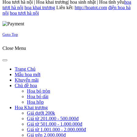
Hoa tươi hà nội | Hoa khai trương| hoa sinh nhật | Hoa tình yêu
hoa
tươi hà nội
hoa khai trương
Liên kết:
http://hoatot.com
điện hoa hà
nội
hoa tươi hà nội
Joomla! 3 Templates
Goto Top
Close Menu
Trang Chủ
Mẫu hoa mới
Khuyến mãi
Chủ đề hoa
Hoa bó tròn
Hoa bó dài
Hoa hộp
Hoa Khai trương
Giá dưới 200k
Giá từ 201.000 - 500.000đ
Giá từ 501.000 - 1.000.000đ
Giá từ 1.001.000 - 2.000.000đ
Giá trên 2.000.000đ