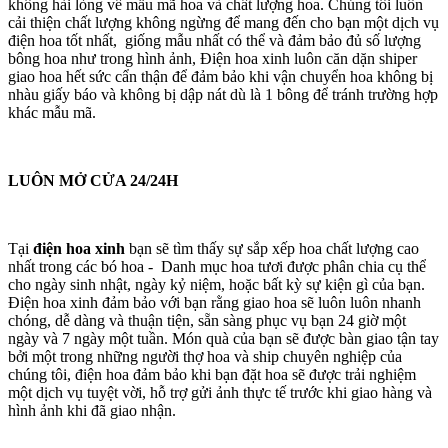
không hài lòng về mẫu mã hoa và chất lượng hoa. Chúng tôi luôn
cải thiện chất lượng không ngừng để mang đến cho bạn một dịch vụ
điện hoa tốt nhất, giống mẫu nhất có thể và đảm bảo đủ số lượng
bông hoa như trong hình ảnh, Điện hoa xinh luôn căn dặn shiper
giao hoa hết sức cẩn thận để đảm bảo khi vận chuyển hoa không bị
nhàu giấy báo và không bị dập nát dù là 1 bông để tránh trường hợp
khác mẫu mã.
LUÔN MỞ CỬA 24/24H
Tại
điện hoa xinh
bạn sẽ tìm thấy sự sắp xếp hoa chất lượng cao
nhất trong các bó hoa - Danh mục hoa tươi được phân chia cụ thể
cho ngày sinh nhật, ngày kỷ niệm, hoặc bất kỳ sự kiện gì của bạn.
Điện hoa xinh đảm bảo với bạn rằng giao hoa sẽ luôn luôn nhanh
chóng, dễ dàng và thuận tiện, sẵn sàng phục vụ bạn 24 giờ một
ngày và 7 ngày một tuần. Món quà của bạn sẽ được bàn giao tận tay
bởi một trong những người thợ hoa và ship chuyên nghiệp của
chúng tôi, điện hoa đảm bảo khi bạn đặt hoa sẽ được trải nghiệm
một dịch vụ tuyệt vời, hỗ trợ gửi ảnh thực tế trước khi giao hàng và
hình ảnh khi đã giao nhận.