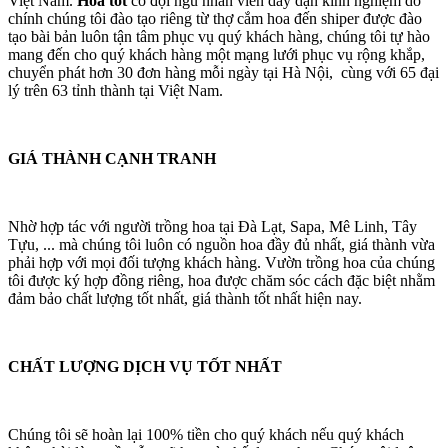
Việt Nam.
Hoa tốt
có đội ngũ nhân viên dày dặn kinh nghiệm do
chính chúng tôi đào tạo riêng từ thợ cắm hoa đến shiper được đào
tạo bài bản luôn tận tâm phục vụ quý khách hàng, chúng tôi tự hào
mang đến cho quý khách hàng một mạng lưới phục vụ rộng khắp,
chuyển phát hơn 30 đơn hàng mỗi ngày tại Hà Nội, cùng với 65 đại
lý trên 63 tỉnh thành tại Việt Nam.
GIÁ THÀNH CẠNH TRANH
Nhờ hợp tác với người trồng hoa tại Đà Lạt, Sapa, Mê Linh, Tây
Tựu, ... mà chúng tôi luôn có nguồn hoa đầy đủ nhất, giá thành vừa
phải hợp với mọi đối tượng khách hàng. Vườn trồng hoa của chúng
tôi được ký hợp đồng riêng, hoa được chăm sóc cách đặc biệt nhằm
đảm bảo chất lượng tốt nhất, giá thành tốt nhất hiện nay.
CHẤT LƯỢNG DỊCH VỤ TỐT NHẤT
Chúng tôi sẽ hoàn lại 100% tiền cho quý khách nếu quý khách