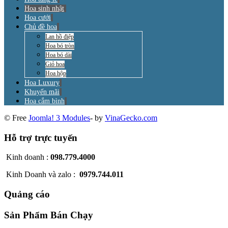
Hoa sinh nhật
Hoa cưới
Chủ đề hoa
Lan hồ điệp
Hoa bó tròn
Hoa bó dài
Giỏ hoa
Hoa hộp
Hoa Luxury
Khuyến mãi
Hoa cắm bình
© Free
Joomla! 3 Modules
- by
VinaGecko.com
Hỗ trợ trực tuyến
Kinh doanh :
098.779.4000
Kinh Doanh và zalo :
0979.744.011
Quảng cáo
Sản Phẩm Bán Chạy