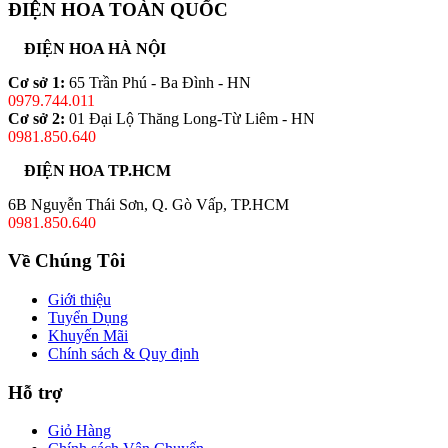
ĐIỆN HOA TOÀN QUỐC
ĐIỆN HOA HÀ NỘI
Cơ sở 1:
65 Trần Phú - Ba Đình - HN
0979.744.011
Cơ sở 2:
01 Đại Lộ Thăng Long-Từ Liêm - HN
0981.850.640
ĐIỆN HOA TP.HCM
6B Nguyễn Thái Sơn, Q. Gò Vấp, TP.HCM
0981.850.640
Về Chúng Tôi
Giới thiệu
Tuyển Dụng
Khuyến Mãi
Chính sách & Quy định
Hỗ trợ
Giỏ Hàng