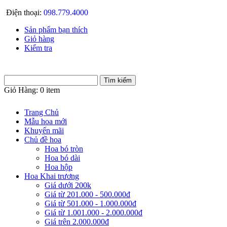
Điện thoại:
098.779.4000
Sản phẩm bạn thích
Giỏ hàng
Kiểm tra
Giỏ Hàng:
0 item
Trang Chủ
Mẫu hoa mới
Khuyến mãi
Chủ đề hoa
Hoa bó tròn
Hoa bó dài
Hoa hộp
Hoa Khai trương
Giá dưới 200k
Giá từ 201.000 - 500.000đ
Giá từ 501.000 - 1.000.000đ
Giá từ 1.001.000 - 2.000.000đ
Giá trên 2.000.000đ