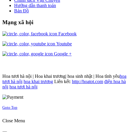
Chính sách Vận Chuyển
Hướng dẫn thanh toán
Bản Đồ
Mạng xã hội
Facebook
Youtube
Google +
Hoa tươi hà nội | Hoa khai trương| hoa sinh nhật | Hoa tình yêu
hoa
tươi hà nội
hoa khai trương
Liên kết:
http://hoatot.com
điện hoa hà
nội
hoa tươi hà nội
Joomla! 3 Templates
Goto Top
Close Menu