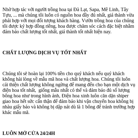
Nhờ hợp tác với người trồng hoa tại Đà Lạt, Sapa, Mê Linh, Tây
Tựu, ... mà chúng tôi luôn có nguồn hoa đầy đủ nhất, giá thành vừa
phải hợp với mọi đối tượng khách hàng. Vườn trồng hoa của chúng
tôi được ký hợp đồng riêng, hoa được chăm sóc cách đặc biệt nhằm
đảm bảo chất lượng tốt nhất, giá thành tốt nhất hiện nay.
CHẤT LƯỢNG DỊCH VỤ TỐT NHẤT
Chúng tôi sẽ hoàn lại 100% tiền cho quý khách nếu quý khách
không hài lòng về mẫu mã hoa và chất lượng hoa. Chúng tôi luôn
cải thiện chất lượng không ngừng để mang đến cho bạn một dịch vụ
điện hoa tốt nhất, giống mẫu nhất có thể và đảm bảo đủ số lượng
bông hoa như trong hình ảnh, Điện hoa xinh luôn căn dặn shiper
giao hoa hết sức cẩn thận để đảm bảo khi vận chuyển hoa không bị
nhàu giấy báo và không bị dập nát dù là 1 bông để tránh trường hợp
khác mẫu mã.
LUÔN MỞ CỬA 24/24H