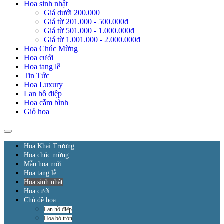
Hoa sinh nhật
Giá dưới 200.000
Giá từ 201.000 - 500.000đ
Giá từ 501.000 - 1.000.000đ
Giá từ 1.001.000 - 2.000.000đ
Hoa Chúc Mừng
Hoa cưới
Hoa tang lễ
Tin Tức
Hoa Luxury
Lan hồ điệp
Hoa cắm bình
Giỏ hoa
Hoa Khai Trương
Hoa chúc mừng
Mẫu hoa mới
Hoa tang lễ
Hoa sinh nhật
Hoa cưới
Chủ đề hoa
Lan hồ điệp
Hoa bó tròn