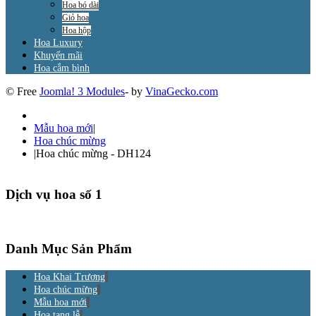
Hoa bó dài
Giỏ hoa
Hoa hộp
Hoa Luxury
Khuyến mãi
Hoa cắm bình
© Free
Joomla! 3 Modules
- by
VinaGecko.com
Mẫu hoa mới
|
Hoa chúc mừng
|
Hoa chúc mừng - DH124
Dịch vụ hoa số 1
Danh Mục Sản Phẩm
Hoa Khai Trương
Hoa chúc mừng
Mẫu hoa mới
Hoa tang lễ