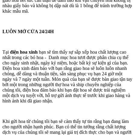
giao hoa hết sức cẩn thận để đảm bảo khi vận chuyển hoa không bị
nhàu giấy báo và không bị dập nát dù là 1 bông để tránh trường hợp
khác mẫu mã.
LUÔN MỞ CỬA 24/24H
Tại
điện hoa xinh
bạn sẽ tìm thấy sự sắp xếp hoa chất lượng cao
nhất trong các bó hoa - Danh mục hoa tươi được phân chia cụ thể
cho ngày sinh nhật, ngày kỷ niệm, hoặc bất kỳ sự kiện gì của bạn.
Điện hoa xinh đảm bảo với bạn rằng giao hoa sẽ luôn luôn nhanh
chóng, dễ dàng và thuận tiện, sẵn sàng phục vụ bạn 24 giờ một
ngày và 7 ngày một tuần. Món quà của bạn sẽ được bàn giao tận tay
bởi một trong những người thợ hoa và ship chuyên nghiệp của
chúng tôi, điện hoa đảm bảo khi bạn đặt hoa sẽ được trải nghiệm
một dịch vụ tuyệt vời, hỗ trợ gửi ảnh thực tế trước khi giao hàng và
hình ảnh khi đã giao nhận.
Khi gửi hoa từ chúng tôi bạn sẽ cảm thấy tự tin rằng bạn đang làm
cho người nhận hạnh phúc. Bạn có thể tin tưởng rằng chất lượng
dịch vụ của chúng tôi sẽ mang lại giá trị đích thực cho bạn và người