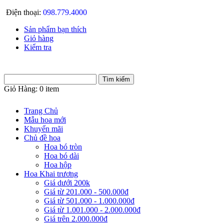
Điện thoại:
098.779.4000
Sản phẩm bạn thích
Giỏ hàng
Kiểm tra
Giỏ Hàng:
0 item
Trang Chủ
Mẫu hoa mới
Khuyến mãi
Chủ đề hoa
Hoa bó tròn
Hoa bó dài
Hoa hộp
Hoa Khai trương
Giá dưới 200k
Giá từ 201.000 - 500.000đ
Giá từ 501.000 - 1.000.000đ
Giá từ 1.001.000 - 2.000.000đ
Giá trên 2.000.000đ