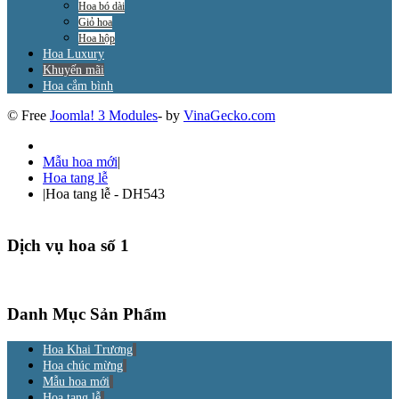
Hoa bó dài
Giỏ hoa
Hoa hộp
Hoa Luxury
Khuyến mãi
Hoa cắm bình
© Free
Joomla! 3 Modules
- by
VinaGecko.com
Mẫu hoa mới
|
Hoa tang lễ
|
Hoa tang lễ - DH543
Dịch vụ hoa số 1
Danh Mục Sản Phẩm
Hoa Khai Trương
Hoa chúc mừng
Mẫu hoa mới
Hoa tang lễ