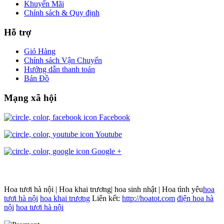
Khuyến Mãi
Chính sách & Quy định
Hỗ trợ
Giỏ Hàng
Chính sách Vận Chuyển
Hướng dẫn thanh toán
Bản Đồ
Mạng xã hội
Facebook
Youtube
Google +
Hoa tươi hà nội | Hoa khai trương| hoa sinh nhật | Hoa tình yêu
hoa
tươi hà nội
hoa khai trương
Liên kết:
http://hoatot.com
điện hoa hà
nội
hoa tươi hà nội
Joomla! 3 Templates