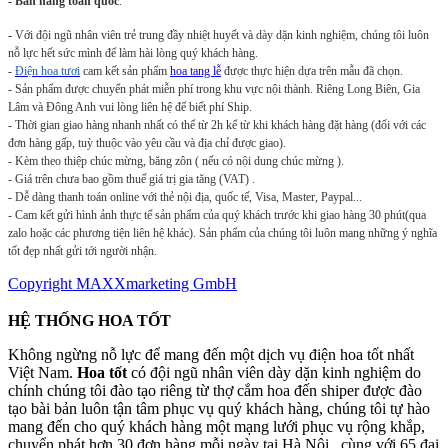
- Bán hàng toàn quốc
.
-
Với đội ngũ nhân viên trẻ trung đầy nhiệt huyết và dày dặn kinh nghiệm, chúng tôi luôn
nỗ lực hết sức mình để làm hài lòng quý khách hàng.
-
Điện hoa tươi
cam kết sản phẩm
hoa tang lễ
được thực hiện dựa trên mẫu đã chọn.
- Sản phẩm được chuyển phát miễn phí trong khu vực nội thành. Riêng Long Biên, Gia
Lâm và Đông Anh vui lòng liên hệ để biết phí Ship.
- Thời gian giao hàng nhanh nhất có thể từ 2h kể từ khi khách hàng đặt hàng (đối với các
đơn hàng gấp, tuỳ thuộc vào yêu cầu và địa chỉ được giao).
- Kèm theo thiệp chúc mừng, băng zôn ( nếu có nội dung chúc mừng ).
- Giá trên chưa bao gồm thuế giá trị gia tăng (VAT) .
- Dễ dàng thanh toán online với thẻ nội địa, quốc tế, Visa, Master, Paypal...
- Cam kết gửi hình ảnh thực tế sản phẩm của quý khách trước khi giao hàng 30 phút(qua
zalo hoặc các phương tiện liên hệ khác). Sản phẩm của chúng tôi luôn mang những ý nghĩa
tốt đẹp nhất gửi tới người nhận.
Copyright MAXXmarketing GmbH
HỆ THỐNG HOA TỐT
Không ngừng nỗ lực để mang đến một dịch vụ điện hoa tốt nhất
Việt Nam.
Hoa tốt
có đội ngũ nhân viên dày dặn kinh nghiệm do
chính chúng tôi đào tạo riêng từ thợ cắm hoa đến shiper được đào
tạo bài bản luôn tận tâm phục vụ quý khách hàng, chúng tôi tự hào
mang đến cho quý khách hàng một mạng lưới phục vụ rộng khắp,
chuyển phát hơn 30 đơn hàng mỗi ngày tại Hà Nội, cùng với 65 đại