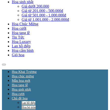
Hoa sinh nhật
Giá dưới 200.000
Giá từ 201.000 - 500.000đ
Giá từ 501.000 - 1.000.000đ
Giá từ 1.001.000 - 2.000.000đ
Hoa Chúc Mừng
Hoa cưới
Hoa tang lễ
Tin Tức
Hoa Luxury
Lan hồ điệp
Hoa cắm bình
Giỏ hoa
Hoa Khai Trương
Hoa chúc mừng
Mẫu hoa mới
Hoa tang lễ
Hoa sinh nhật
Hoa cưới
Chủ đề hoa
Lan hồ điệp
Hoa bó tròn