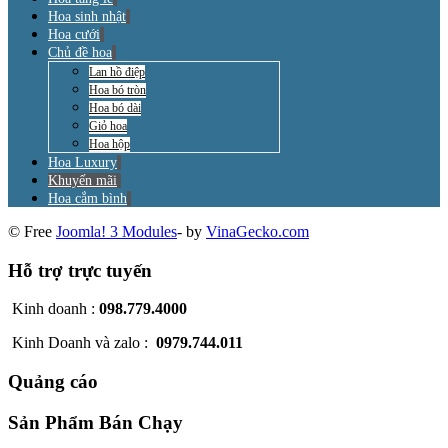
Hoa sinh nhật
Hoa cưới
Chủ đề hoa
Lan hồ điệp
Hoa bó tròn
Hoa bó dài
Giỏ hoa
Hoa hộp
Hoa Luxury
Khuyến mãi
Hoa cắm bình
© Free
Joomla! 3 Modules
- by
VinaGecko.com
Hỗ trợ trực tuyến
Kinh doanh :
098.779.4000
Kinh Doanh và zalo :
0979.744.011
Quảng cáo
Sản Phẩm Bán Chạy