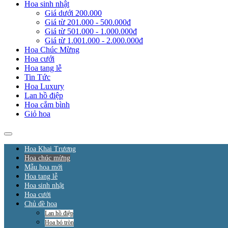
Hoa sinh nhật
Giá dưới 200.000
Giá từ 201.000 - 500.000đ
Giá từ 501.000 - 1.000.000đ
Giá từ 1.001.000 - 2.000.000đ
Hoa Chúc Mừng
Hoa cưới
Hoa tang lễ
Tin Tức
Hoa Luxury
Lan hồ điệp
Hoa cắm bình
Giỏ hoa
Hoa Khai Trương
Hoa chúc mừng
Mẫu hoa mới
Hoa tang lễ
Hoa sinh nhật
Hoa cưới
Chủ đề hoa
Lan hồ điệp
Hoa bó tròn