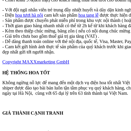
-
Với đội ngũ nhân viên trẻ trung đầy nhiệt huyết và dày dặn kinh ng
- Điện
hoa tươi hà nội
cam kết sản phẩm
hoa tang lễ
được thực hiện d
- Sản phẩm được chuyển phát miễn phí trong khu vực nội thành ( hoặ
- Thời gian giao hàng nhanh nhất có thể từ 2h kể từ khi khách hàng đ
- Kèm theo thiệp chúc mừng, băng zôn ( nếu có nội dung chúc mừng 
- Giá trên chưa bao gồm thuế giá trị gia tăng (VAT) .
- Dễ dàng thanh toán online với thẻ nội địa, quốc tế, Visa, Master, Pay
- Cam kết gửi hình ảnh thực tế sản phẩm của quý khách trước khi gia
đẹp nhất gửi tới người nhận.
Copyright MAXXmarketing GmbH
HỆ THỐNG HOA TỐT
Không ngừng nỗ lực để mang đến một dịch vụ điện hoa tốt nhất Việ
shiper được đào tạo bài bản luôn tận tâm phục vụ quý khách hàng, 
ngày tại Hà Nội, cùng với 65 đại lý trên 63 tỉnh thành tại Việt Nam.
GIÁ THÀNH CẠNH TRANH