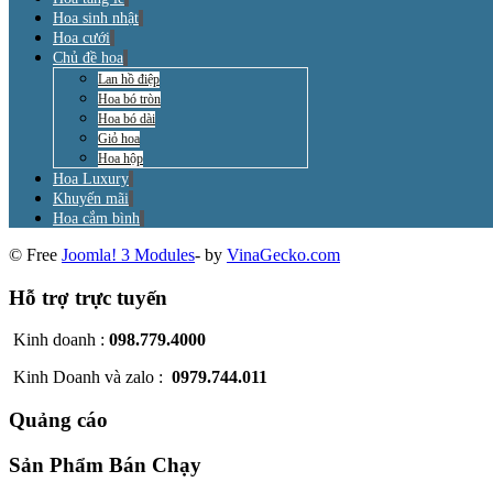
Hoa sinh nhật
Hoa cưới
Chủ đề hoa
Lan hồ điệp
Hoa bó tròn
Hoa bó dài
Giỏ hoa
Hoa hộp
Hoa Luxury
Khuyến mãi
Hoa cắm bình
© Free
Joomla! 3 Modules
- by
VinaGecko.com
Hỗ trợ trực tuyến
Kinh doanh :
098.779.4000
Kinh Doanh và zalo :
0979.744.011
Quảng cáo
Sản Phẩm Bán Chạy