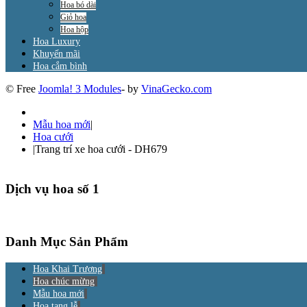
Hoa bó dài
Giỏ hoa
Hoa hộp
Hoa Luxury
Khuyến mãi
Hoa cắm bình
© Free
Joomla! 3 Modules
- by
VinaGecko.com
Mẫu hoa mới
|
Hoa cưới
|
Trang trí xe hoa cưới - DH679
Dịch vụ hoa số 1
Danh Mục Sản Phẩm
Hoa Khai Trương
Hoa chúc mừng
Mẫu hoa mới
Hoa tang lễ