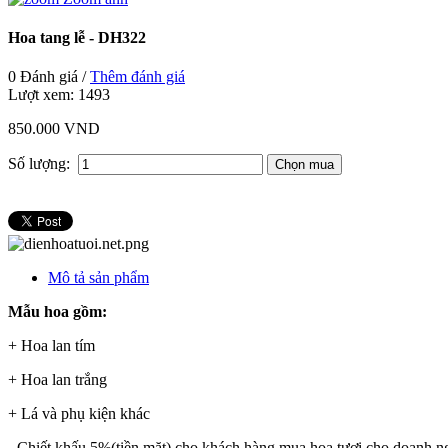
Hoa tang lễ - DH322
0 Đánh giá /
Thêm đánh giá
Lượt xem:
1493
850.000 VND
Số lượng:
Mô tả sản phẩm
Mẫu hoa gồm:
+ Hoa lan tím
+ Hoa lan trắng
+ Lá và phụ kiện khác
- Chiết khấu 5%(tiền mặt) cho khách hàng mua hoa tươi cho doanh n