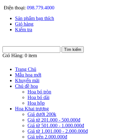
Điện thoại:
098.779.4000
Sản phẩm bạn thích
Giỏ hàng
Kiểm tra
Giỏ Hàng:
0 item
Trang Chủ
Mẫu hoa mới
Khuyến mãi
Chủ đề hoa
Hoa bó tròn
Hoa bó dài
Hoa hộp
Hoa Khai trương
Giá dưới 200k
Giá từ 201.000 - 500.000đ
Giá từ 501.000 - 1.000.000đ
Giá từ 1.001.000 - 2.000.000đ
Giá trên 2.000.000đ