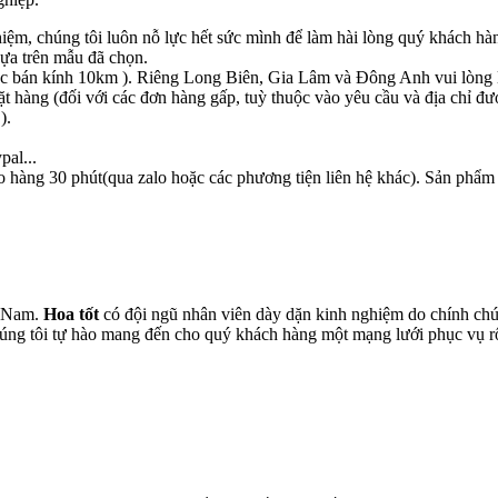
hiệm, chúng tôi luôn nỗ lực hết sức mình để làm hài lòng quý khách hà
ựa trên mẫu đã chọn.
c bán kính 10km ). Riêng Long Biên, Gia Lâm và Đông Anh vui lòng li
ặt hàng (đối với các đơn hàng gấp, tuỳ thuộc vào yêu cầu và địa chỉ đư
).
pal...
o hàng 30 phút(qua zalo hoặc các phương tiện liên hệ khác). Sản phẩm
t Nam.
Hoa tốt
có đội ngũ nhân viên dày dặn kinh nghiệm do chính chún
chúng tôi tự hào mang đến cho quý khách hàng một mạng lưới phục vụ 