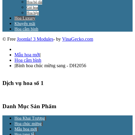
Hoa bó dài
Giỏ hoa
Hoa hộp
Hoa Luxury
Khuyến mãi
Hoa cắm bình
© Free
Joomla! 3 Modules
- by
VinaGecko.com
Mẫu hoa mới
|
Hoa cắm bình
|
Bình hoa chúc mừng sang - DH2056
Dịch vụ hoa số 1
Danh Mục Sản Phẩm
Hoa Khai Trương
Hoa chúc mừng
Mẫu hoa mới
Hoa tang lễ