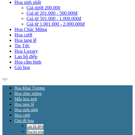
Hoa sinh nhật
Giá dưới 200.000
Giá từ 201.000 - 500.000đ
Giá từ 501.000 - 1.000.000đ
Giá từ 1.001.000 - 2.000.000đ
Hoa Chúc Mừng
Hoa cưới
Hoa tang lễ
Tin Tức
Hoa Luxury
Lan hồ điệp
Hoa cắm bình
Giỏ hoa
Hoa Khai Trương
Hoa chúc mừng
Mẫu hoa mới
Hoa tang lễ
Hoa sinh nhật
Hoa cưới
Chủ đề hoa
Lan hồ điệp
Hoa bó tròn