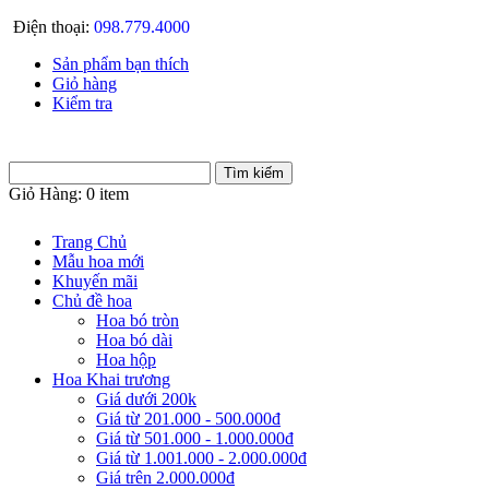
Điện thoại:
098.779.4000
Sản phẩm bạn thích
Giỏ hàng
Kiểm tra
Giỏ Hàng:
0 item
Trang Chủ
Mẫu hoa mới
Khuyến mãi
Chủ đề hoa
Hoa bó tròn
Hoa bó dài
Hoa hộp
Hoa Khai trương
Giá dưới 200k
Giá từ 201.000 - 500.000đ
Giá từ 501.000 - 1.000.000đ
Giá từ 1.001.000 - 2.000.000đ
Giá trên 2.000.000đ