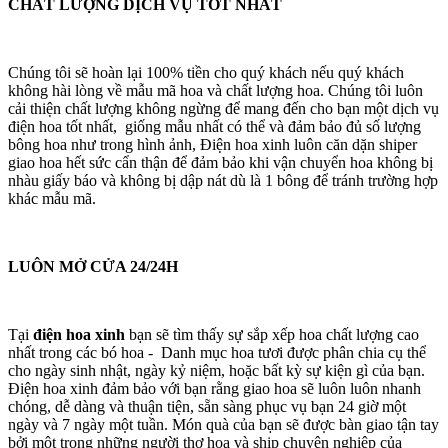
CHẤT LƯỢNG DỊCH VỤ TỐT NHẤT
Chúng tôi sẽ hoàn lại 100% tiền cho quý khách nếu quý khách
không hài lòng về mẫu mã hoa và chất lượng hoa. Chúng tôi luôn
cải thiện chất lượng không ngừng để mang đến cho bạn một dịch vụ
điện hoa tốt nhất, giống mẫu nhất có thể và đảm bảo đủ số lượng
bông hoa như trong hình ảnh, Điện hoa xinh luôn căn dặn shiper
giao hoa hết sức cẩn thận để đảm bảo khi vận chuyển hoa không bị
nhàu giấy báo và không bị dập nát dù là 1 bông để tránh trường hợp
khác mẫu mã.
LUÔN MỞ CỬA 24/24H
Tại
điện hoa xinh
bạn sẽ tìm thấy sự sắp xếp hoa chất lượng cao
nhất trong các bó hoa - Danh mục hoa tươi được phân chia cụ thể
cho ngày sinh nhật, ngày kỷ niệm, hoặc bất kỳ sự kiện gì của bạn.
Điện hoa xinh đảm bảo với bạn rằng giao hoa sẽ luôn luôn nhanh
chóng, dễ dàng và thuận tiện, sẵn sàng phục vụ bạn 24 giờ một
ngày và 7 ngày một tuần. Món quà của bạn sẽ được bàn giao tận tay
bởi một trong những người thợ hoa và ship chuyên nghiệp của