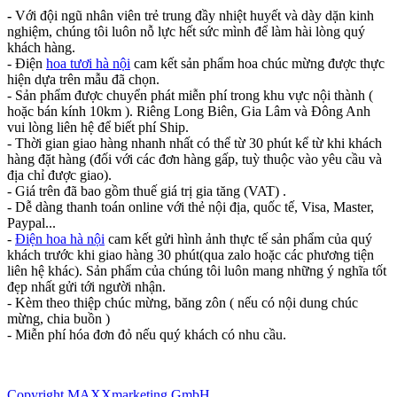
-
Với đội ngũ nhân viên trẻ trung đầy nhiệt huyết và dày dặn kinh
nghiệm, chúng tôi luôn nỗ lực hết sức mình để làm hài lòng quý
khách hàng.
- Điện
hoa tươi hà nội
cam kết sản phẩm hoa chúc mừng được thực
hiện dựa trên mẫu đã chọn.
- Sản phẩm được chuyển phát miễn phí trong khu vực nội thành (
hoặc bán kính 10km ). Riêng Long Biên, Gia Lâm và Đông Anh
vui lòng liên hệ để biết phí Ship.
- Thời gian giao hàng nhanh nhất có thể từ 30 phút kể từ khi khách
hàng đặt hàng (đối với các đơn hàng gấp, tuỳ thuộc vào yêu cầu và
địa chỉ được giao).
- Giá trên đã bao gồm thuế giá trị gia tăng (VAT) .
- Dễ dàng thanh toán online với thẻ nội địa, quốc tế, Visa, Master,
Paypal...
-
Điện hoa hà nội
cam kết gửi hình ảnh thực tế sản phẩm của quý
khách trước khi giao hàng 30 phút(qua zalo hoặc các phương tiện
liên hệ khác). Sản phẩm của chúng tôi luôn mang những ý nghĩa tốt
đẹp nhất gửi tới người nhận.
- Kèm theo thiệp chúc mừng, băng zôn ( nếu có nội dung chúc
mừng, chia buồn )
- Miễn phí hóa đơn đỏ nếu quý khách có nhu cầu.
Copyright MAXXmarketing GmbH