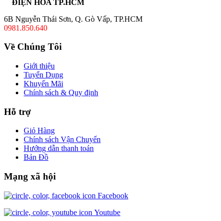
ĐIỆN HOA TP.HCM
6B Nguyễn Thái Sơn, Q. Gò Vấp, TP.HCM
0981.850.640
Về Chúng Tôi
Giới thiệu
Tuyển Dụng
Khuyến Mãi
Chính sách & Quy định
Hỗ trợ
Giỏ Hàng
Chính sách Vận Chuyển
Hướng dẫn thanh toán
Bản Đồ
Mạng xã hội
Facebook
Youtube