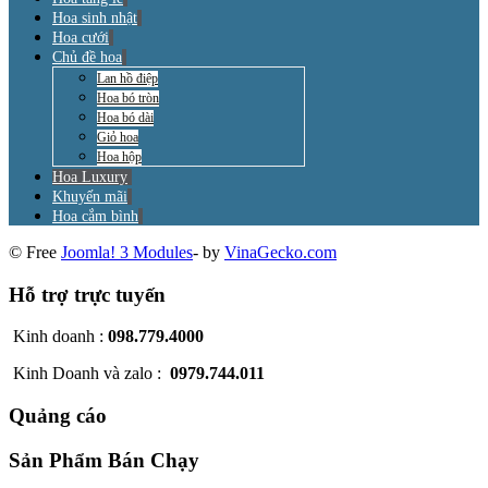
Hoa sinh nhật
Hoa cưới
Chủ đề hoa
Lan hồ điệp
Hoa bó tròn
Hoa bó dài
Giỏ hoa
Hoa hộp
Hoa Luxury
Khuyến mãi
Hoa cắm bình
© Free
Joomla! 3 Modules
- by
VinaGecko.com
Hỗ trợ trực tuyến
Kinh doanh :
098.779.4000
Kinh Doanh và zalo :
0979.744.011
Quảng cáo
Sản Phẩm Bán Chạy