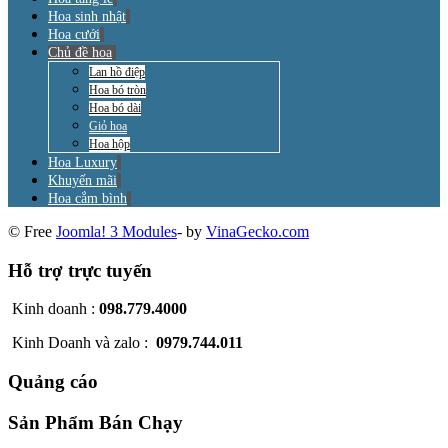
Hoa sinh nhật
Hoa cưới
Chủ đề hoa
Lan hồ điệp
Hoa bó tròn
Hoa bó dài
Giỏ hoa
Hoa hộp
Hoa Luxury
Khuyến mãi
Hoa cắm bình
© Free
Joomla! 3 Modules
- by
VinaGecko.com
Hỗ trợ trực tuyến
Kinh doanh :
098.779.4000
Kinh Doanh và zalo :
0979.744.011
Quảng cáo
Sản Phẩm Bán Chạy