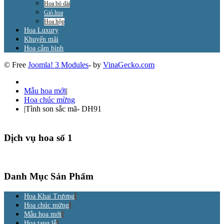
Hoa bó dài
Giỏ hoa
Hoa hộp
Hoa Luxury
Khuyến mãi
Hoa cắm bình
© Free
Joomla! 3 Modules
- by
VinaGecko.com
Mẫu hoa mới
|
Hoa chúc mừng
|
Tình son sắc mã- DH91
Dịch vụ hoa số 1
Danh Mục Sản Phẩm
Hoa Khai Trương
Hoa chúc mừng
Mẫu hoa mới
Hoa tang lễ