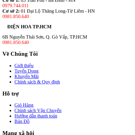
Cơ sở 1:
65 Trần Phú - Ba Đình - HN
0979.744.011
Cơ sở 2:
01 Đại Lộ Thăng Long-Từ Liêm - HN
0981.850.640
ĐIỆN HOA TP.HCM
6B Nguyễn Thái Sơn, Q. Gò Vấp, TP.HCM
0981.850.640
Về Chúng Tôi
Giới thiệu
Tuyển Dụng
Khuyến Mãi
Chính sách & Quy định
Hỗ trợ
Giỏ Hàng
Chính sách Vận Chuyển
Hướng dẫn thanh toán
Bản Đồ
Mạng xã hội