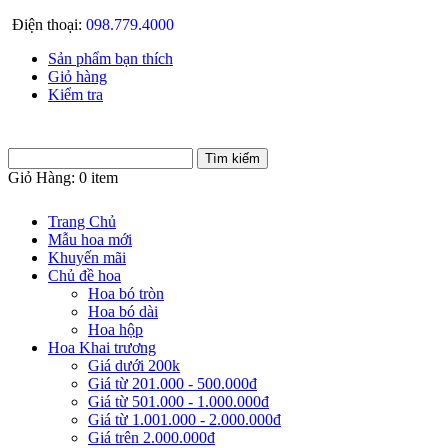
Điện thoại:
098.779.4000
Sản phẩm bạn thích
Giỏ hàng
Kiểm tra
Giỏ Hàng:
0 item
Trang Chủ
Mẫu hoa mới
Khuyến mãi
Chủ đề hoa
Hoa bó tròn
Hoa bó dài
Hoa hộp
Hoa Khai trương
Giá dưới 200k
Giá từ 201.000 - 500.000đ
Giá từ 501.000 - 1.000.000đ
Giá từ 1.001.000 - 2.000.000đ
Giá trên 2.000.000đ