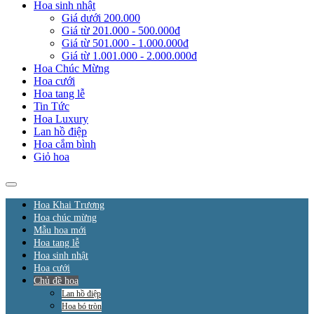
Hoa sinh nhật
Giá dưới 200.000
Giá từ 201.000 - 500.000đ
Giá từ 501.000 - 1.000.000đ
Giá từ 1.001.000 - 2.000.000đ
Hoa Chúc Mừng
Hoa cưới
Hoa tang lễ
Tin Tức
Hoa Luxury
Lan hồ điệp
Hoa cắm bình
Giỏ hoa
Hoa Khai Trương
Hoa chúc mừng
Mẫu hoa mới
Hoa tang lễ
Hoa sinh nhật
Hoa cưới
Chủ đề hoa
Lan hồ điệp
Hoa bó tròn