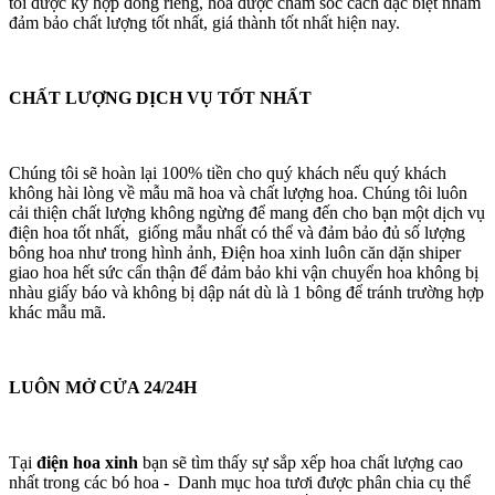
tôi được ký hợp đồng riêng, hoa được chăm sóc cách đặc biệt nhằm
đảm bảo chất lượng tốt nhất, giá thành tốt nhất hiện nay.
CHẤT LƯỢNG DỊCH VỤ TỐT NHẤT
Chúng tôi sẽ hoàn lại 100% tiền cho quý khách nếu quý khách
không hài lòng về mẫu mã hoa và chất lượng hoa. Chúng tôi luôn
cải thiện chất lượng không ngừng để mang đến cho bạn một dịch vụ
điện hoa tốt nhất, giống mẫu nhất có thể và đảm bảo đủ số lượng
bông hoa như trong hình ảnh, Điện hoa xinh luôn căn dặn shiper
giao hoa hết sức cẩn thận để đảm bảo khi vận chuyển hoa không bị
nhàu giấy báo và không bị dập nát dù là 1 bông để tránh trường hợp
khác mẫu mã.
LUÔN MỞ CỬA 24/24H
Tại
điện hoa xinh
bạn sẽ tìm thấy sự sắp xếp hoa chất lượng cao
nhất trong các bó hoa - Danh mục hoa tươi được phân chia cụ thể