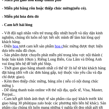
- Miễn phí băng rôn hoặc thiệp chúc mừng(nếu có).
- Miễn phí hóa đơn đỏ
- Cam kết hài lòng
-
Với đội ngũ nhân viên trẻ trung đầy nhiệt huyết và dày dặn kinh
nghiệm, chúng tôi luôn nỗ lực hết sức mình để làm hài lòng quý
khách hàng.
- Điện
hoa
tươi cam kết sản phẩm
hoa c
húc mừng được thực hiện
dựa trên mẫu đã chọn.
- Sản phẩm được chuyển phát miễn phí trong khu vực nội thành (
hoặc bán kính 10km ). Riêng Long Biên, Gia Lâm và Đông Anh
vui lòng liên hệ để biết phí Ship.
- Thời gian giao hàng nhanh nhất có thể từ 1h kể từ khi khách hàng
đặt hàng (đối với các đơn hàng gấp, tuỳ thuộc vào yêu cầu và địa
chỉ được giao).
- Kèm theo thiệp chúc mừng, băng zôn ( nếu có nội dung chúc
mừng ).
- Dễ dàng thanh toán online với thẻ nội địa, quốc tế, Visa, Master,
Paypal...
- Cam kết gửi hình ảnh thực tế sản phẩm của quý khách trước khi
giao hàng 30 phút(qua zalo hoặc các phương tiện liên hệ khác). Sản
phẩm của chúng tôi luôn mang những ý nghĩa tốt đẹp nhất gửi tới