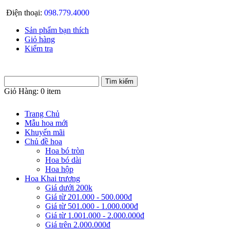
Điện thoại:
098.779.4000
Sản phẩm bạn thích
Giỏ hàng
Kiểm tra
Giỏ Hàng:
0 item
Trang Chủ
Mẫu hoa mới
Khuyến mãi
Chủ đề hoa
Hoa bó tròn
Hoa bó dài
Hoa hộp
Hoa Khai trương
Giá dưới 200k
Giá từ 201.000 - 500.000đ
Giá từ 501.000 - 1.000.000đ
Giá từ 1.001.000 - 2.000.000đ
Giá trên 2.000.000đ