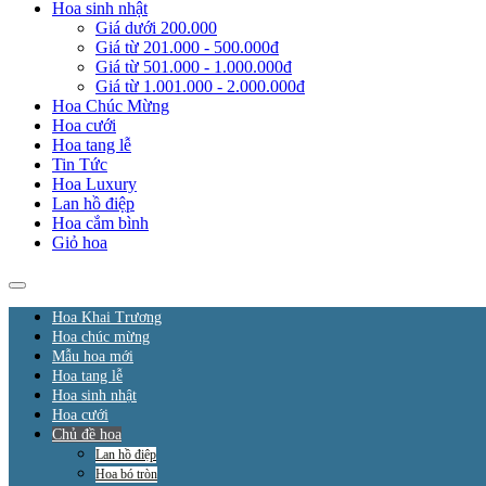
Hoa sinh nhật
Giá dưới 200.000
Giá từ 201.000 - 500.000đ
Giá từ 501.000 - 1.000.000đ
Giá từ 1.001.000 - 2.000.000đ
Hoa Chúc Mừng
Hoa cưới
Hoa tang lễ
Tin Tức
Hoa Luxury
Lan hồ điệp
Hoa cắm bình
Giỏ hoa
Hoa Khai Trương
Hoa chúc mừng
Mẫu hoa mới
Hoa tang lễ
Hoa sinh nhật
Hoa cưới
Chủ đề hoa
Lan hồ điệp
Hoa bó tròn