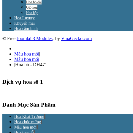
Hoa bó dài
Giỏ hoa
Hoa hộp
Hoa Luxury
Khuyến mãi
Hoa cắm bình
© Free
Joomla! 3 Modules
- by
VinaGecko.com
Mẫu hoa mới
|
Mẫu hoa mới
|
Hoa bó - DH471
Dịch vụ hoa số 1
Danh Mục Sản Phẩm
Hoa Khai Trương
Hoa chúc mừng
Mẫu hoa mới
Hoa tang lễ