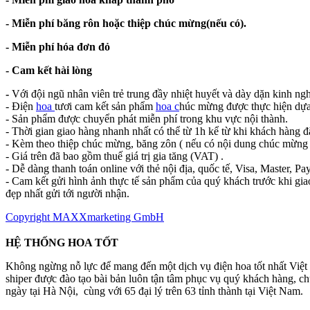
- Miễn phí băng rôn hoặc thiệp chúc mừng(nếu có).
- Miễn phí hóa đơn đỏ
- Cam kết hài lòng
-
Với đội ngũ nhân viên trẻ trung đầy nhiệt huyết và dày dặn kinh ng
- Điện
hoa
tươi cam kết sản phẩm
hoa c
húc mừng được thực hiện dựa
- Sản phẩm được chuyển phát miễn phí trong khu vực nội thành.
- Thời gian giao hàng nhanh nhất có thể từ 1h kể từ khi khách hàng đ
- Kèm theo thiệp chúc mừng, băng zôn ( nếu có nội dung chúc mừng 
- Giá trên đã bao gồm thuế giá trị gia tăng (VAT) .
- Dễ dàng thanh toán online với thẻ nội địa, quốc tế, Visa, Master, Pay
- Cam kết gửi hình ảnh thực tế sản phẩm của quý khách trước khi gia
đẹp nhất gửi tới người nhận.
Copyright MAXXmarketing GmbH
HỆ THỐNG HOA TỐT
Không ngừng nỗ lực để mang đến một dịch vụ điện hoa tốt nhất Việ
shiper được đào tạo bài bản luôn tận tâm phục vụ quý khách hàng, 
ngày tại Hà Nội, cùng với 65 đại lý trên 63 tỉnh thành tại Việt Nam.