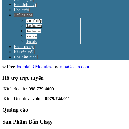
Hoa sinh nhật
Hoa cưới
Chủ đề hoa
Lan hồ điệp
Hoa bó tròn
Hoa bó dài
Giỏ hoa
Hoa hộp
Hoa Luxury
Khuyến mãi
Hoa cắm bình
© Free
Joomla! 3 Modules
- by
VinaGecko.com
Hỗ trợ trực tuyến
Kinh doanh :
098.779.4000
Kinh Doanh và zalo :
0979.744.011
Quảng cáo
Sản Phẩm Bán Chạy