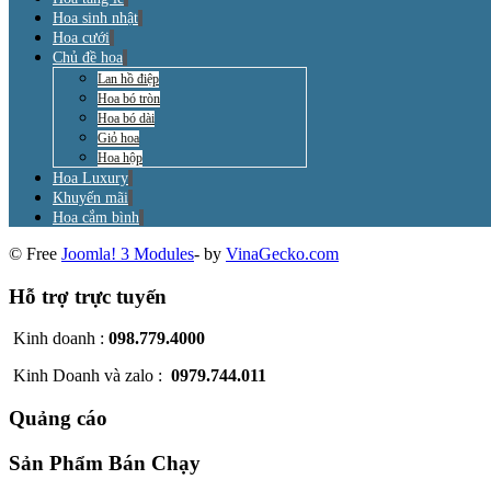
Hoa sinh nhật
Hoa cưới
Chủ đề hoa
Lan hồ điệp
Hoa bó tròn
Hoa bó dài
Giỏ hoa
Hoa hộp
Hoa Luxury
Khuyến mãi
Hoa cắm bình
© Free
Joomla! 3 Modules
- by
VinaGecko.com
Hỗ trợ trực tuyến
Kinh doanh :
098.779.4000
Kinh Doanh và zalo :
0979.744.011
Quảng cáo
Sản Phẩm Bán Chạy