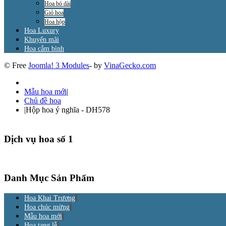
Hoa bó dài
Giỏ hoa
Hoa hộp
Hoa Luxury
Khuyến mãi
Hoa cắm bình
© Free
Joomla! 3 Modules
- by
VinaGecko.com
Mẫu hoa mới
|
Chủ đề hoa
|
Hộp hoa ý nghĩa - DH578
Dịch vụ hoa số 1
Danh Mục Sản Phẩm
Hoa Khai Trương
Hoa chúc mừng
Mẫu hoa mới
Hoa tang lễ