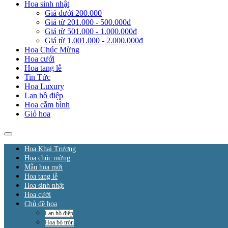
Hoa sinh nhật
Giá dưới 200.000
Giá từ 201.000 - 500.000đ
Giá từ 501.000 - 1.000.000đ
Giá từ 1.001.000 - 2.000.000đ
Hoa Chúc Mừng
Hoa cưới
Hoa tang lễ
Tin Tức
Hoa Luxury
Lan hồ điệp
Hoa cắm bình
Giỏ hoa
Hoa Khai Trương
Hoa chúc mừng
Mẫu hoa mới
Hoa tang lễ
Hoa sinh nhật
Hoa cưới
Chủ đề hoa
Lan hồ điệp
Hoa bó tròn