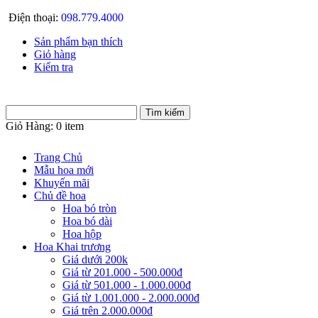
Điện thoại:
098.779.4000
Sản phẩm bạn thích
Giỏ hàng
Kiểm tra
Giỏ Hàng:
0 item
Trang Chủ
Mẫu hoa mới
Khuyến mãi
Chủ đề hoa
Hoa bó tròn
Hoa bó dài
Hoa hộp
Hoa Khai trương
Giá dưới 200k
Giá từ 201.000 - 500.000đ
Giá từ 501.000 - 1.000.000đ
Giá từ 1.001.000 - 2.000.000đ
Giá trên 2.000.000đ