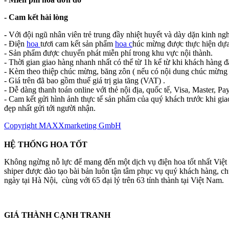
- Cam kết hài lòng
-
Với đội ngũ nhân viên trẻ trung đầy nhiệt huyết và dày dặn kinh ng
- Điện
hoa
tươi cam kết sản phẩm
hoa c
húc mừng được thực hiện dựa
- Sản phẩm được chuyển phát miễn phí trong khu vực nội thành.
- Thời gian giao hàng nhanh nhất có thể từ 1h kể từ khi khách hàng đ
- Kèm theo thiệp chúc mừng, băng zôn ( nếu có nội dung chúc mừng 
- Giá trên đã bao gồm thuế giá trị gia tăng (VAT) .
- Dễ dàng thanh toán online với thẻ nội địa, quốc tế, Visa, Master, Pay
- Cam kết gửi hình ảnh thực tế sản phẩm của quý khách trước khi gia
đẹp nhất gửi tới người nhận.
Copyright MAXXmarketing GmbH
HỆ THỐNG HOA TỐT
Không ngừng nỗ lực để mang đến một dịch vụ điện hoa tốt nhất Việ
shiper được đào tạo bài bản luôn tận tâm phục vụ quý khách hàng, 
ngày tại Hà Nội, cùng với 65 đại lý trên 63 tỉnh thành tại Việt Nam.
GIÁ THÀNH CẠNH TRANH