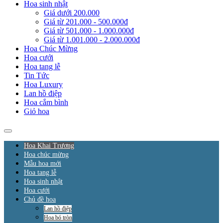
Hoa sinh nhật
Giá dưới 200.000
Giá từ 201.000 - 500.000đ
Giá từ 501.000 - 1.000.000đ
Giá từ 1.001.000 - 2.000.000đ
Hoa Chúc Mừng
Hoa cưới
Hoa tang lễ
Tin Tức
Hoa Luxury
Lan hồ điệp
Hoa cắm bình
Giỏ hoa
Hoa Khai Trương
Hoa chúc mừng
Mẫu hoa mới
Hoa tang lễ
Hoa sinh nhật
Hoa cưới
Chủ đề hoa
Lan hồ điệp
Hoa bó tròn