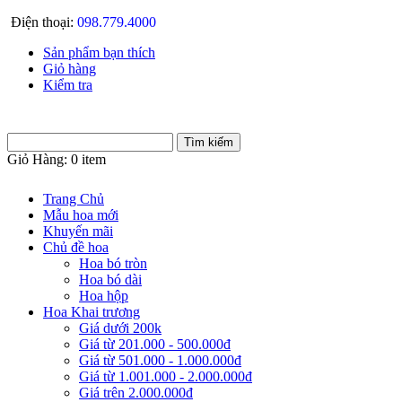
Điện thoại:
098.779.4000
Sản phẩm bạn thích
Giỏ hàng
Kiểm tra
Giỏ Hàng:
0 item
Trang Chủ
Mẫu hoa mới
Khuyến mãi
Chủ đề hoa
Hoa bó tròn
Hoa bó dài
Hoa hộp
Hoa Khai trương
Giá dưới 200k
Giá từ 201.000 - 500.000đ
Giá từ 501.000 - 1.000.000đ
Giá từ 1.001.000 - 2.000.000đ
Giá trên 2.000.000đ