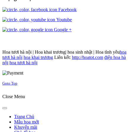
Facebook
Youtube
Google +
Hoa tươi hà nội | Hoa khai trương| hoa sinh nhật | Hoa tình yêu
hoa
tươi hà nội
hoa khai trương
Liên kết:
http://hoatot.com
điện hoa hà
nội
hoa tươi hà nội
Joomla! 3 Templates
Goto Top
Close Menu
Trang Chủ
Mẫu hoa mới
Khuyến mãi