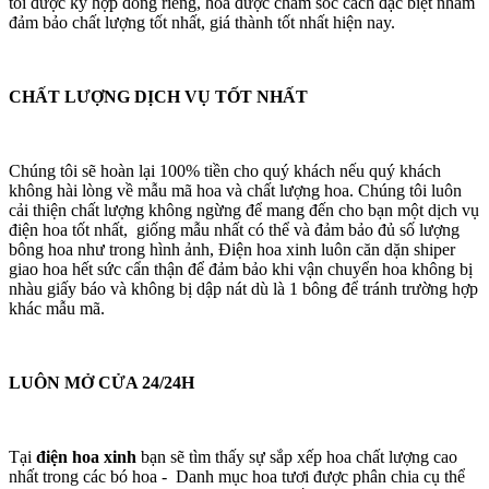
tôi được ký hợp đồng riêng, hoa được chăm sóc cách đặc biệt nhằm
đảm bảo chất lượng tốt nhất, giá thành tốt nhất hiện nay.
CHẤT LƯỢNG DỊCH VỤ TỐT NHẤT
Chúng tôi sẽ hoàn lại 100% tiền cho quý khách nếu quý khách
không hài lòng về mẫu mã hoa và chất lượng hoa. Chúng tôi luôn
cải thiện chất lượng không ngừng để mang đến cho bạn một dịch vụ
điện hoa tốt nhất, giống mẫu nhất có thể và đảm bảo đủ số lượng
bông hoa như trong hình ảnh, Điện hoa xinh luôn căn dặn shiper
giao hoa hết sức cẩn thận để đảm bảo khi vận chuyển hoa không bị
nhàu giấy báo và không bị dập nát dù là 1 bông để tránh trường hợp
khác mẫu mã.
LUÔN MỞ CỬA 24/24H
Tại
điện hoa xinh
bạn sẽ tìm thấy sự sắp xếp hoa chất lượng cao
nhất trong các bó hoa - Danh mục hoa tươi được phân chia cụ thể