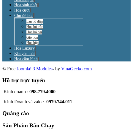
Hoa sinh nhật
Hoa cưới
Chủ đề hoa
Lan hồ điệp
Hoa bó tròn
Hoa bó dài
Giỏ hoa
Hoa hộp
Hoa Luxury
Khuyến mãi
Hoa cắm bình
© Free
Joomla! 3 Modules
- by
VinaGecko.com
Hỗ trợ trực tuyến
Kinh doanh :
098.779.4000
Kinh Doanh và zalo :
0979.744.011
Quảng cáo
Sản Phẩm Bán Chạy