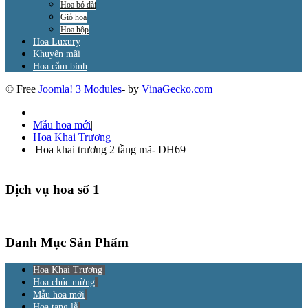
Hoa bó dài
Giỏ hoa
Hoa hộp
Hoa Luxury
Khuyến mãi
Hoa cắm bình
© Free
Joomla! 3 Modules
- by
VinaGecko.com
Mẫu hoa mới
|
Hoa Khai Trương
|
Hoa khai trương 2 tầng mã- DH69
Dịch vụ hoa số 1
Danh Mục Sản Phẩm
Hoa Khai Trương
Hoa chúc mừng
Mẫu hoa mới
Hoa tang lễ