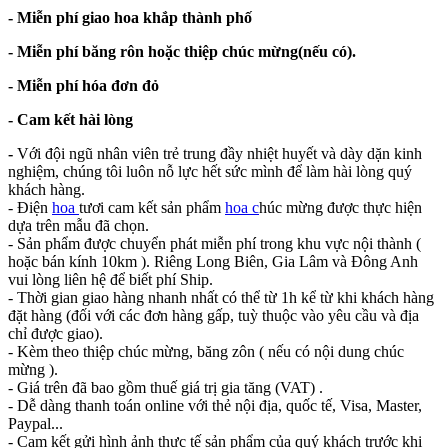
- Miễn phí giao hoa khắp thành phố
- Miễn phí băng rôn hoặc thiệp chúc mừng(nếu có).
- Miễn phí hóa đơn đỏ
- Cam kết hài lòng
-
Với đội ngũ nhân viên trẻ trung đầy nhiệt huyết và dày dặn kinh
nghiệm, chúng tôi luôn nỗ lực hết sức mình để làm hài lòng quý
khách hàng.
- Điện
hoa
tươi cam kết sản phẩm
hoa c
húc mừng được thực hiện
dựa trên mẫu đã chọn.
- Sản phẩm được chuyển phát miễn phí trong khu vực nội thành (
hoặc bán kính 10km ). Riêng Long Biên, Gia Lâm và Đông Anh
vui lòng liên hệ để biết phí Ship.
- Thời gian giao hàng nhanh nhất có thể từ 1h kể từ khi khách hàng
đặt hàng (đối với các đơn hàng gấp, tuỳ thuộc vào yêu cầu và địa
chỉ được giao).
- Kèm theo thiệp chúc mừng, băng zôn ( nếu có nội dung chúc
mừng ).
- Giá trên đã bao gồm thuế giá trị gia tăng (VAT) .
- Dễ dàng thanh toán online với thẻ nội địa, quốc tế, Visa, Master,
Paypal...
- Cam kết gửi hình ảnh thực tế sản phẩm của quý khách trước khi