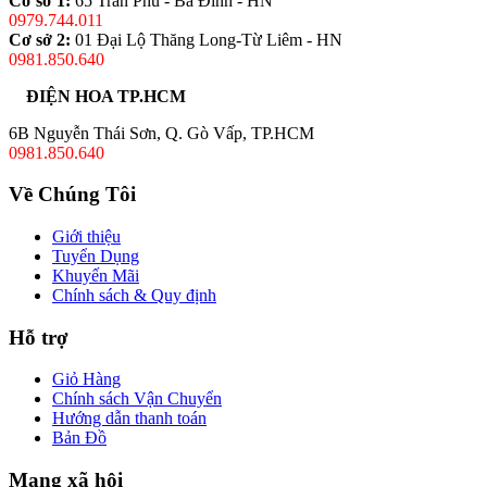
Cơ sở 1:
65 Trần Phú - Ba Đình - HN
0979.744.011
Cơ sở 2:
01 Đại Lộ Thăng Long-Từ Liêm - HN
0981.850.640
ĐIỆN HOA TP.HCM
6B Nguyễn Thái Sơn, Q. Gò Vấp, TP.HCM
0981.850.640
Về Chúng Tôi
Giới thiệu
Tuyển Dụng
Khuyến Mãi
Chính sách & Quy định
Hỗ trợ
Giỏ Hàng
Chính sách Vận Chuyển
Hướng dẫn thanh toán
Bản Đồ
Mạng xã hội