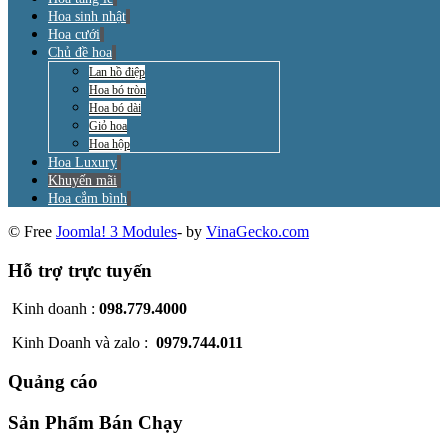
Hoa sinh nhật
Hoa cưới
Chủ đề hoa
Lan hồ điệp
Hoa bó tròn
Hoa bó dài
Giỏ hoa
Hoa hộp
Hoa Luxury
Khuyến mãi
Hoa cắm bình
© Free
Joomla! 3 Modules
- by
VinaGecko.com
Hỗ trợ trực tuyến
Kinh doanh :
098.779.4000
Kinh Doanh và zalo :
0979.744.011
Quảng cáo
Sản Phẩm Bán Chạy