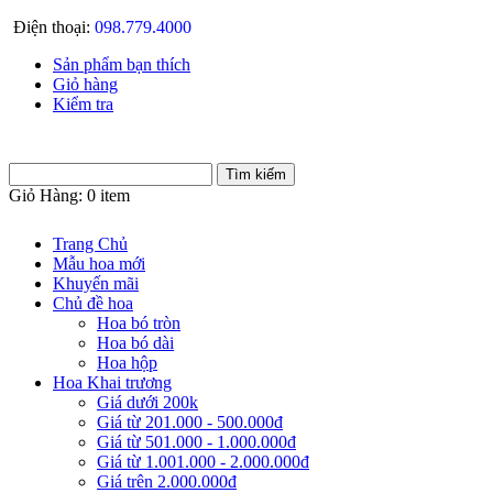
Điện thoại:
098.779.4000
Sản phẩm bạn thích
Giỏ hàng
Kiểm tra
Giỏ Hàng:
0 item
Trang Chủ
Mẫu hoa mới
Khuyến mãi
Chủ đề hoa
Hoa bó tròn
Hoa bó dài
Hoa hộp
Hoa Khai trương
Giá dưới 200k
Giá từ 201.000 - 500.000đ
Giá từ 501.000 - 1.000.000đ
Giá từ 1.001.000 - 2.000.000đ
Giá trên 2.000.000đ