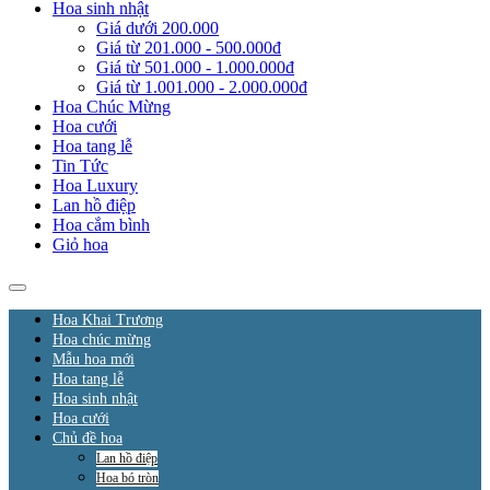
Hoa sinh nhật
Giá dưới 200.000
Giá từ 201.000 - 500.000đ
Giá từ 501.000 - 1.000.000đ
Giá từ 1.001.000 - 2.000.000đ
Hoa Chúc Mừng
Hoa cưới
Hoa tang lễ
Tin Tức
Hoa Luxury
Lan hồ điệp
Hoa cắm bình
Giỏ hoa
Hoa Khai Trương
Hoa chúc mừng
Mẫu hoa mới
Hoa tang lễ
Hoa sinh nhật
Hoa cưới
Chủ đề hoa
Lan hồ điệp
Hoa bó tròn