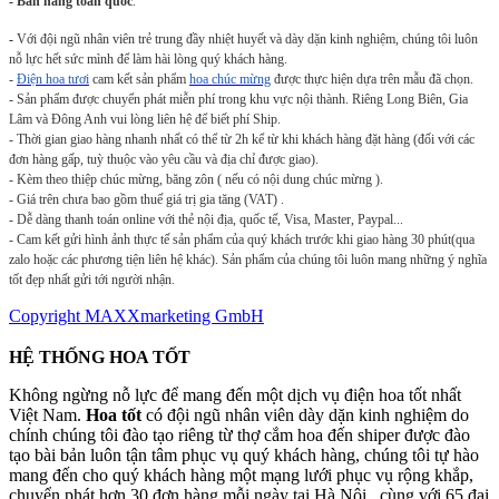
- Bán hàng toàn quốc
.
-
Với đội ngũ nhân viên trẻ trung đầy nhiệt huyết và dày dặn kinh nghiệm, chúng tôi luôn
nỗ lực hết sức mình để làm hài lòng quý khách hàng.
-
Điện hoa tươi
cam kết sản phẩm
hoa chúc mừng
được thực hiện dựa trên mẫu đã chọn.
- Sản phẩm được chuyển phát miễn phí trong khu vực nội thành. Riêng Long Biên, Gia
Lâm và Đông Anh vui lòng liên hệ để biết phí Ship.
- Thời gian giao hàng nhanh nhất có thể từ 2h kể từ khi khách hàng đặt hàng (đối với các
đơn hàng gấp, tuỳ thuộc vào yêu cầu và địa chỉ được giao).
- Kèm theo thiệp chúc mừng, băng zôn ( nếu có nội dung chúc mừng ).
- Giá trên chưa bao gồm thuế giá trị gia tăng (VAT) .
- Dễ dàng thanh toán online với thẻ nội địa, quốc tế, Visa, Master, Paypal...
- Cam kết gửi hình ảnh thực tế sản phẩm của quý khách trước khi giao hàng 30 phút(qua
zalo hoặc các phương tiện liên hệ khác). Sản phẩm của chúng tôi luôn mang những ý nghĩa
tốt đẹp nhất gửi tới người nhận.
Copyright MAXXmarketing GmbH
HỆ THỐNG HOA TỐT
Không ngừng nỗ lực để mang đến một dịch vụ điện hoa tốt nhất
Việt Nam.
Hoa tốt
có đội ngũ nhân viên dày dặn kinh nghiệm do
chính chúng tôi đào tạo riêng từ thợ cắm hoa đến shiper được đào
tạo bài bản luôn tận tâm phục vụ quý khách hàng, chúng tôi tự hào
mang đến cho quý khách hàng một mạng lưới phục vụ rộng khắp,
chuyển phát hơn 30 đơn hàng mỗi ngày tại Hà Nội, cùng với 65 đại