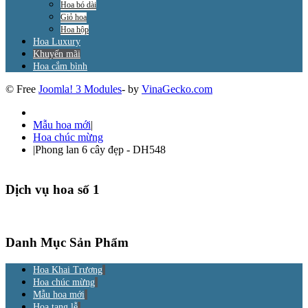
Hoa bó dài
Giỏ hoa
Hoa hộp
Hoa Luxury
Khuyến mãi
Hoa cắm bình
© Free
Joomla! 3 Modules
- by
VinaGecko.com
Mẫu hoa mới
|
Hoa chúc mừng
|
Phong lan 6 cây đẹp - DH548
Dịch vụ hoa số 1
Danh Mục Sản Phẩm
Hoa Khai Trương
Hoa chúc mừng
Mẫu hoa mới
Hoa tang lễ