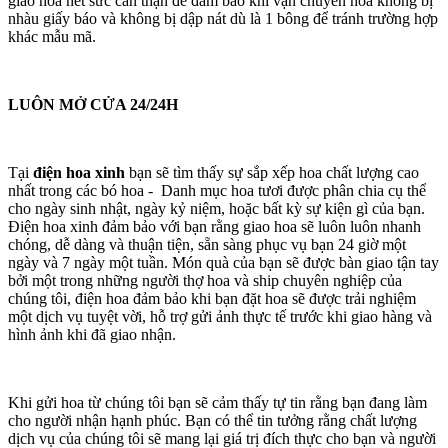
giao hoa hết sức cẩn thận để đảm bảo khi vận chuyển hoa không bị
nhàu giấy báo và không bị dập nát dù là 1 bông để tránh trường hợp
khác mẫu mã.
LUÔN MỞ CỬA 24/24H
Tại
điện hoa xinh
bạn sẽ tìm thấy sự sắp xếp hoa chất lượng cao
nhất trong các bó hoa - Danh mục hoa tươi được phân chia cụ thể
cho ngày sinh nhật, ngày kỷ niệm, hoặc bất kỳ sự kiện gì của bạn.
Điện hoa xinh đảm bảo với bạn rằng giao hoa sẽ luôn luôn nhanh
chóng, dễ dàng và thuận tiện, sẵn sàng phục vụ bạn 24 giờ một
ngày và 7 ngày một tuần. Món quà của bạn sẽ được bàn giao tận tay
bởi một trong những người thợ hoa và ship chuyên nghiệp của
chúng tôi, điện hoa đảm bảo khi bạn đặt hoa sẽ được trải nghiệm
một dịch vụ tuyệt vời, hỗ trợ gửi ảnh thực tế trước khi giao hàng và
hình ảnh khi đã giao nhận.
Khi gửi hoa từ chúng tôi bạn sẽ cảm thấy tự tin rằng bạn đang làm
cho người nhận hạnh phúc. Bạn có thể tin tưởng rằng chất lượng
dịch vụ của chúng tôi sẽ mang lại giá trị đích thực cho bạn và người