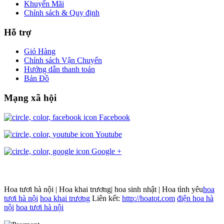
Khuyến Mãi
Chính sách & Quy định
Hỗ trợ
Giỏ Hàng
Chính sách Vận Chuyển
Hướng dẫn thanh toán
Bản Đồ
Mạng xã hội
Facebook
Youtube
Google +
Hoa tươi hà nội | Hoa khai trương| hoa sinh nhật | Hoa tình yêu
hoa
tươi hà nội
hoa khai trương
Liên kết:
http://hoatot.com
điện hoa hà
nội
hoa tươi hà nội
Joomla! 3 Templates