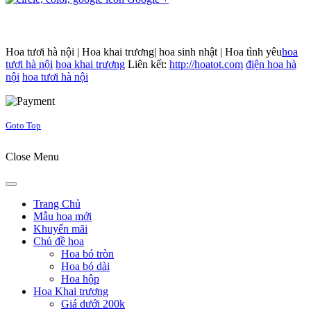
Hoa tươi hà nội | Hoa khai trương| hoa sinh nhật | Hoa tình yêu
hoa
tươi hà nội
hoa khai trương
Liên kết:
http://hoatot.com
điện hoa hà
nội
hoa tươi hà nội
Joomla! 3 Templates
Goto Top
Close Menu
Trang Chủ
Mẫu hoa mới
Khuyến mãi
Chủ đề hoa
Hoa bó tròn
Hoa bó dài
Hoa hộp
Hoa Khai trương
Giá dưới 200k