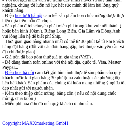
nghiệm, chúng tôi luôn nỗ lực hết sức mình để làm hài lòng quý
khách hàng.
- Điện
hoa tươi hà nội
cam kết sản phẩm hoa chúc mừng được thực
hiện dựa trên mẫu đã chọn.
- Sản phẩm được chuyển phát miễn phí trong khu vực nội thành (
hoặc bán kính 10km ). Riêng Long Biên, Gia Lâm và Đông Anh
vui lòng liên hệ để biết phí Ship.
- Thời gian giao hàng nhanh nhất có thể từ 30 phút kể từ khi khách
hàng đặt hàng (đối với các đơn hàng gấp, tuỳ thuộc vào yêu cầu và
địa chỉ được giao).
- Giá trên đã bao gồm thuế giá trị gia tăng (VAT) .
- Dễ dàng thanh toán online với thẻ nội địa, quốc tế, Visa, Master,
Paypal...
-
Điện hoa hà nội
cam kết gửi hình ảnh thực tế sản phẩm của quý
khách trước khi giao hàng 30 phút(qua zalo hoặc các phương tiện
liên hệ khác). Sản phẩm của chúng tôi luôn mang những ý nghĩa tốt
đẹp nhất gửi tới người nhận.
- Kèm theo thiệp chúc mừng, băng zôn ( nếu có nội dung chúc
mừng, chia buồn )
- Miễn phí hóa đơn đỏ nếu quý khách có nhu cầu.
Copyright MAXXmarketing GmbH