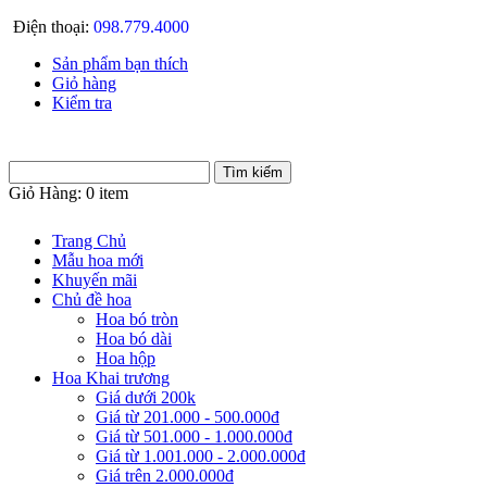
Điện thoại:
098.779.4000
Sản phẩm bạn thích
Giỏ hàng
Kiểm tra
Giỏ Hàng:
0 item
Trang Chủ
Mẫu hoa mới
Khuyến mãi
Chủ đề hoa
Hoa bó tròn
Hoa bó dài
Hoa hộp
Hoa Khai trương
Giá dưới 200k
Giá từ 201.000 - 500.000đ
Giá từ 501.000 - 1.000.000đ
Giá từ 1.001.000 - 2.000.000đ
Giá trên 2.000.000đ