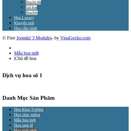
Hoa bó dài
Giỏ hoa
Hoa hộp
Hoa Luxury
Khuyến mãi
Hoa cắm bình
© Free
Joomla! 3 Modules
- by
VinaGecko.com
Mẫu hoa mới
|
Chủ đề hoa
Dịch vụ hoa số 1
Danh Mục Sản Phẩm
Hoa Khai Trương
Hoa chúc mừng
Mẫu hoa mới
Hoa tang lễ
Hoa sinh nhật