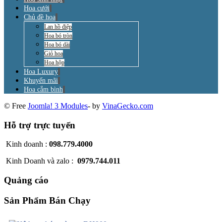
Hoa cưới
Chủ đề hoa
Lan hồ điệp
Hoa bó tròn
Hoa bó dài
Giỏ hoa
Hoa hộp
Hoa Luxury
Khuyến mãi
Hoa cắm bình
© Free
Joomla! 3 Modules
- by
VinaGecko.com
Hỗ trợ trực tuyến
Kinh doanh :
098.779.4000
Kinh Doanh và zalo :
0979.744.011
Quảng cáo
Sản Phẩm Bán Chạy