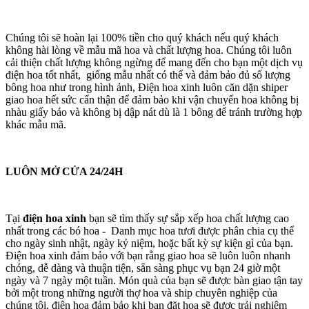
Chúng tôi sẽ hoàn lại 100% tiền cho quý khách nếu quý khách
không hài lòng về mẫu mã hoa và chất lượng hoa. Chúng tôi luôn
cải thiện chất lượng không ngừng để mang đến cho bạn một dịch vụ
điện hoa tốt nhất, giống mẫu nhất có thể và đảm bảo đủ số lượng
bông hoa như trong hình ảnh, Điện hoa xinh luôn căn dặn shiper
giao hoa hết sức cẩn thận để đảm bảo khi vận chuyển hoa không bị
nhàu giấy báo và không bị dập nát dù là 1 bông để tránh trường hợp
khác mẫu mã.
LUÔN MỞ CỬA 24/24H
Tại
điện hoa xinh
bạn sẽ tìm thấy sự sắp xếp hoa chất lượng cao
nhất trong các bó hoa - Danh mục hoa tươi được phân chia cụ thể
cho ngày sinh nhật, ngày kỷ niệm, hoặc bất kỳ sự kiện gì của bạn.
Điện hoa xinh đảm bảo với bạn rằng giao hoa sẽ luôn luôn nhanh
chóng, dễ dàng và thuận tiện, sẵn sàng phục vụ bạn 24 giờ một
ngày và 7 ngày một tuần. Món quà của bạn sẽ được bàn giao tận tay
bởi một trong những người thợ hoa và ship chuyên nghiệp của
chúng tôi, điện hoa đảm bảo khi bạn đặt hoa sẽ được trải nghiệm