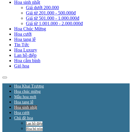
Hoa sinh nhật
Giá dưới 200.000
Giá từ 201.000 - 500.000đ
Giá từ 501.000 - 1.000.000đ
Giá từ 1.001.000 - 2.000.000đ
Hoa Chúc Mừng
Hoa cưới
Hoa tang lễ
Tin Tức
Hoa Luxury
Lan hồ điệp
Hoa cắm bình
Giỏ hoa
Hoa Khai Trương
Hoa chúc mừng
Mẫu hoa mới
Hoa tang lễ
Hoa sinh nhật
Hoa cưới
Chủ đề hoa
Lan hồ điệp
Hoa bó tròn