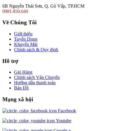
6B Nguyễn Thái Sơn, Q. Gò Vấp, TP.HCM
0981.850.640
Về Chúng Tôi
Giới thiệu
Tuyển Dụng
Khuyến Mãi
Chính sách & Quy định
Hỗ trợ
Giỏ Hàng
Chính sách Vận Chuyển
Hướng dẫn thanh toán
Bản Đồ
Mạng xã hội
Facebook
Youtube
Google +