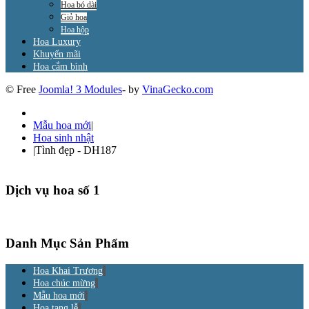
Hoa bó dài
Giỏ hoa
Hoa hộp
Hoa Luxury
Khuyến mãi
Hoa cắm bình
© Free
Joomla! 3 Modules
- by
VinaGecko.com
Mẫu hoa mới
|
Hoa sinh nhật
|
Tình đẹp - DH187
Dịch vụ hoa số 1
Danh Mục Sản Phẩm
Hoa Khai Trương
Hoa chúc mừng
Mẫu hoa mới
Hoa tang lễ