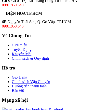
Cơ sở 2:
01 Đại Lộ Thăng Long-Từ Liêm - HN
0981.850.640
ĐIỆN HOA TP.HCM
6B Nguyễn Thái Sơn, Q. Gò Vấp, TP.HCM
0981.850.640
Về Chúng Tôi
Giới thiệu
Tuyển Dụng
Khuyến Mãi
Chính sách & Quy định
Hỗ trợ
Giỏ Hàng
Chính sách Vận Chuyển
Hướng dẫn thanh toán
Bản Đồ
Mạng xã hội
Facebook