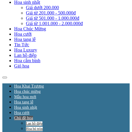
Hoa sinh nhật
Giá dưới 200.000
Giá từ 201.000 - 500.000đ
Giá từ 501.000 - 1.000.000đ
Giá từ 1.001.000 - 2.000.000đ
Hoa Chúc Mừng
Hoa cưới
Hoa tang lễ
Tin Tức
Hoa Luxury
Lan hồ điệp
Hoa cắm bình
Giỏ hoa
Hoa Khai Trương
Hoa chúc mừng
Mẫu hoa mới
Hoa tang lễ
Hoa sinh nhật
Hoa cưới
Chủ đề hoa
Lan hồ điệp
Hoa bó tròn