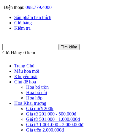
Điện thoại:
098.779.4000
Sản phẩm bạn thích
Giỏ hàng
Kiểm tra
Giỏ Hàng:
0 item
Trang Chủ
Mẫu hoa mới
Khuyến mãi
Chủ đề hoa
Hoa bó tròn
Hoa bó dài
Hoa hộp
Hoa Khai trương
Giá dưới 200k
Giá từ 201.000 - 500.000đ
Giá từ 501.000 - 1.000.000đ
Giá từ 1.001.000 - 2.000.000đ
Giá trên 2.000.000đ