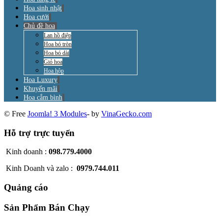
Hoa sinh nhật
Hoa cưới
Chủ đề hoa
Lan hồ điệp
Hoa bó tròn
Hoa bó dài
Giỏ hoa
Hoa hộp
Hoa Luxury
Khuyến mãi
Hoa cắm bình
© Free
Joomla! 3 Modules
- by
VinaGecko.com
Hỗ trợ trực tuyến
Kinh doanh :
098.779.4000
Kinh Doanh và zalo :
0979.744.011
Quảng cáo
Sản Phẩm Bán Chạy