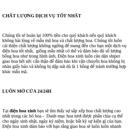
CHẤT LƯỢNG DỊCH VỤ TỐT NHẤT
Chúng tôi sẽ hoàn lại 100% tiền cho quý khách nếu quý khách
không hài lòng về mẫu mã hoa và chất lượng hoa. Chúng tôi luôn
cải thiện chất lượng không ngừng để mang đến cho bạn một dịch vụ
điện hoa tốt nhất, giống mẫu nhất có thể và đảm bảo đủ số lượng
bông hoa như trong hình ảnh, Điện hoa xinh luôn căn dặn shiper
giao hoa hết sức cẩn thận để đảm bảo khi vận chuyển hoa không bị
nhàu giấy báo và không bị dập nát dù là 1 bông để tránh trường hợp
khác mẫu mã.
LUÔN MỞ CỬA 24/24H
Tại
điện hoa xinh
bạn sẽ tìm thấy sự sắp xếp hoa chất lượng cao
nhất trong các bó hoa - Danh mục hoa tươi được phân chia cụ thể
cho ngày sinh nhật, ngày kỷ niệm, hoặc bất kỳ sự kiện gì của bạn.
Điện hoa xinh đảm bảo với bạn rằng giao hoa sẽ luôn luôn nhanh