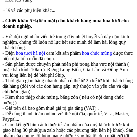
+ lá và các phụ kiện khác...
- Chiết khấu 5%(tiền mặt) cho khách hàng mua hoa tươi cho
doanh nghiệp.
-
Với đội ngũ nhân viên trẻ trung đầy nhiệt huyết và dày dặn kinh
nghiệm, chúng tôi luôn nỗ lực hết sức mình để làm hài lòng quý
khách hàng.
- Điện
hoa tươi hà nội
cam kết sản phẩm
hoa chúc mừng
được thực
hiện dựa trên mẫu đã chọn.
- Sản phẩm được chuyển phát miễn phí trong khu vực nội thành (
hoặc bán kính 10km ). Riêng Long Biên, Gia Lâm và Đông Anh
vui lòng liên hệ để biết phí Ship.
- Thời gian giao hàng nhanh nhất có thể từ 2h kể từ khi khách hàng
đặt hàng (đối với các đơn hàng gấp, tuỳ thuộc vào yêu cầu và địa
chỉ được giao).
- Kèm theo thiệp chúc mừng, băng zôn ( nếu có nội dung chúc
mừng ).
- Giá trên đã bao gồm thuế giá trị gia tăng (VAT) .
- Dễ dàng thanh toán online với thẻ nội địa, quốc tế, Visa, Master,
Paypal...
- Cam kết gửi hình ảnh thực tế sản phẩm của quý khách trước khi
giao hàng 30 phút(qua zalo hoặc các phương tiện liên hệ khác). Sản
phẩm của chúng tôi luôn mang những ý nghĩa tốt đẹp nhất gửi tới