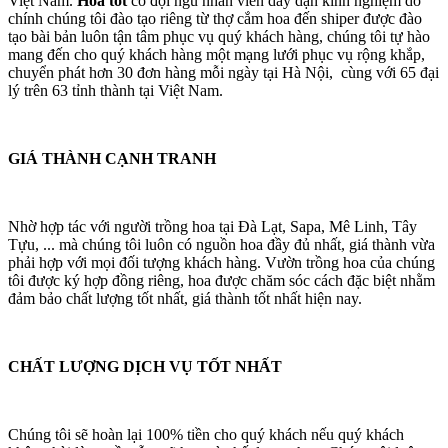
Việt Nam.
Hoa tốt
có đội ngũ nhân viên dày dặn kinh nghiệm do
chính chúng tôi đào tạo riêng từ thợ cắm hoa đến shiper được đào
tạo bài bản luôn tận tâm phục vụ quý khách hàng, chúng tôi tự hào
mang đến cho quý khách hàng một mạng lưới phục vụ rộng khắp,
chuyển phát hơn 30 đơn hàng mỗi ngày tại Hà Nội, cùng với 65 đại
lý trên 63 tỉnh thành tại Việt Nam.
GIÁ THÀNH CẠNH TRANH
Nhờ hợp tác với người trồng hoa tại Đà Lạt, Sapa, Mê Linh, Tây
Tựu, ... mà chúng tôi luôn có nguồn hoa đầy đủ nhất, giá thành vừa
phải hợp với mọi đối tượng khách hàng. Vườn trồng hoa của chúng
tôi được ký hợp đồng riêng, hoa được chăm sóc cách đặc biệt nhằm
đảm bảo chất lượng tốt nhất, giá thành tốt nhất hiện nay.
CHẤT LƯỢNG DỊCH VỤ TỐT NHẤT
Chúng tôi sẽ hoàn lại 100% tiền cho quý khách nếu quý khách