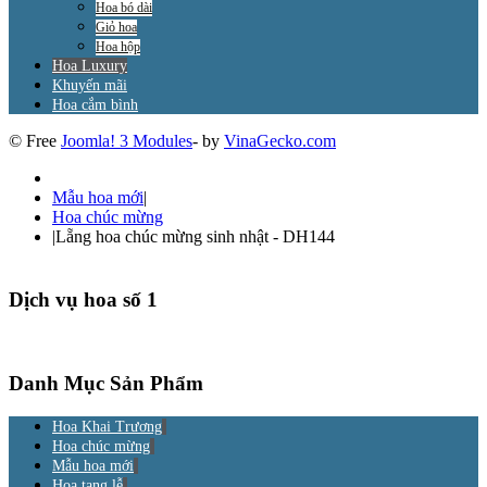
Hoa bó dài
Giỏ hoa
Hoa hộp
Hoa Luxury
Khuyến mãi
Hoa cắm bình
© Free
Joomla! 3 Modules
- by
VinaGecko.com
Mẫu hoa mới
|
Hoa chúc mừng
|
Lẵng hoa chúc mừng sinh nhật - DH144
Dịch vụ hoa số 1
Danh Mục Sản Phẩm
Hoa Khai Trương
Hoa chúc mừng
Mẫu hoa mới
Hoa tang lễ