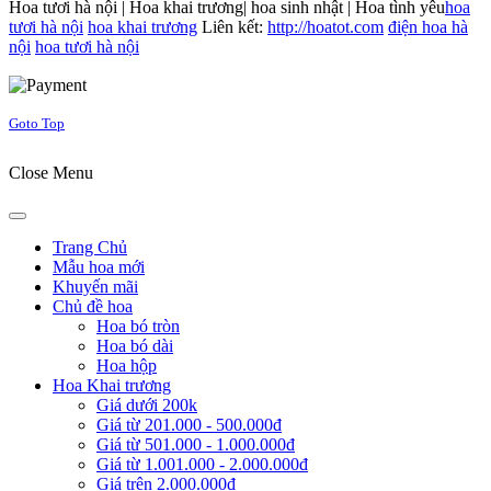
Hoa tươi hà nội | Hoa khai trương| hoa sinh nhật | Hoa tình yêu
hoa
tươi hà nội
hoa khai trương
Liên kết:
http://hoatot.com
điện hoa hà
nội
hoa tươi hà nội
Joomla! 3 Templates
Goto Top
Close Menu
Trang Chủ
Mẫu hoa mới
Khuyến mãi
Chủ đề hoa
Hoa bó tròn
Hoa bó dài
Hoa hộp
Hoa Khai trương
Giá dưới 200k
Giá từ 201.000 - 500.000đ
Giá từ 501.000 - 1.000.000đ
Giá từ 1.001.000 - 2.000.000đ
Giá trên 2.000.000đ