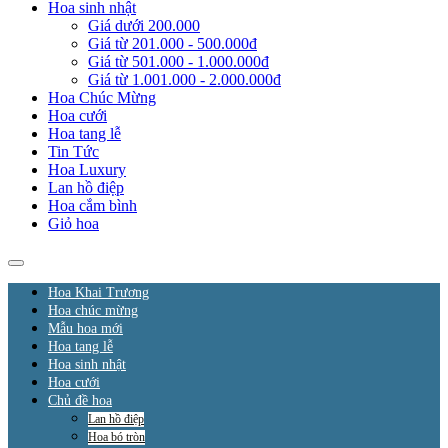
Hoa sinh nhật
Giá dưới 200.000
Giá từ 201.000 - 500.000đ
Giá từ 501.000 - 1.000.000đ
Giá từ 1.001.000 - 2.000.000đ
Hoa Chúc Mừng
Hoa cưới
Hoa tang lễ
Tin Tức
Hoa Luxury
Lan hồ điệp
Hoa cắm bình
Giỏ hoa
Hoa Khai Trương
Hoa chúc mừng
Mẫu hoa mới
Hoa tang lễ
Hoa sinh nhật
Hoa cưới
Chủ đề hoa
Lan hồ điệp
Hoa bó tròn