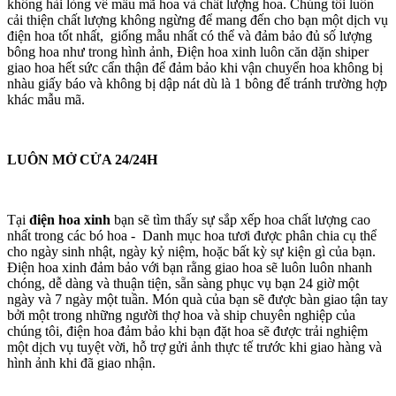
không hài lòng về mẫu mã hoa và chất lượng hoa. Chúng tôi luôn
cải thiện chất lượng không ngừng để mang đến cho bạn một dịch vụ
điện hoa tốt nhất, giống mẫu nhất có thể và đảm bảo đủ số lượng
bông hoa như trong hình ảnh, Điện hoa xinh luôn căn dặn shiper
giao hoa hết sức cẩn thận để đảm bảo khi vận chuyển hoa không bị
nhàu giấy báo và không bị dập nát dù là 1 bông để tránh trường hợp
khác mẫu mã.
LUÔN MỞ CỬA 24/24H
Tại
điện hoa xinh
bạn sẽ tìm thấy sự sắp xếp hoa chất lượng cao
nhất trong các bó hoa - Danh mục hoa tươi được phân chia cụ thể
cho ngày sinh nhật, ngày kỷ niệm, hoặc bất kỳ sự kiện gì của bạn.
Điện hoa xinh đảm bảo với bạn rằng giao hoa sẽ luôn luôn nhanh
chóng, dễ dàng và thuận tiện, sẵn sàng phục vụ bạn 24 giờ một
ngày và 7 ngày một tuần. Món quà của bạn sẽ được bàn giao tận tay
bởi một trong những người thợ hoa và ship chuyên nghiệp của
chúng tôi, điện hoa đảm bảo khi bạn đặt hoa sẽ được trải nghiệm
một dịch vụ tuyệt vời, hỗ trợ gửi ảnh thực tế trước khi giao hàng và
hình ảnh khi đã giao nhận.