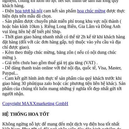
nghiệm, chúng tôi luôn nỗ lực hết sức mình để làm hài lòng quý
khách hàng.
- Điện
hoa tươi hà nội
cam kết sản phẩm
hoa chúc mừng
được thực
hiện dựa trên mẫu đã chọn.
- Sản phẩm được chuyển phát miễn phí trong khu vực nội thành (
hoặc bán kính 10km ). Riêng Long Biên, Gia Lâm và Đông Anh
vui lòng liên hệ để biết phí Ship.
- Thời gian giao hàng nhanh nhất có thể từ 2h kể từ khi khách hàng
đặt hàng (đối với các đơn hàng gấp, tuỳ thuộc vào yêu cầu và địa
chỉ được giao).
- Kèm theo thiệp chúc mừng, băng zôn ( nếu có nội dung chúc
mừng ).
- Giá trên chưa bao gồm thuế giá trị gia tăng (VAT) .
- Dễ dàng thanh toán online với thẻ nội địa, quốc tế, Visa, Master,
Paypal...
- Cam kết gửi hình ảnh thực tế sản phẩm của quý khách trước khi
giao hàng 30 phút(qua zalo hoặc các phương tiện liên hệ khác). Sản
phẩm của chúng tôi luôn mang những ý nghĩa tốt đẹp nhất gửi tới
người nhận.
Copyright MAXXmarketing GmbH
HỆ THỐNG HOA TỐT
Không ngừng nỗ lực để mang đến một dịch vụ điện hoa tốt nhất