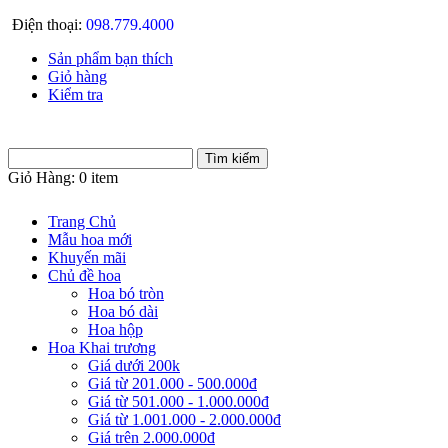
Điện thoại:
098.779.4000
Sản phẩm bạn thích
Giỏ hàng
Kiểm tra
Giỏ Hàng:
0 item
Trang Chủ
Mẫu hoa mới
Khuyến mãi
Chủ đề hoa
Hoa bó tròn
Hoa bó dài
Hoa hộp
Hoa Khai trương
Giá dưới 200k
Giá từ 201.000 - 500.000đ
Giá từ 501.000 - 1.000.000đ
Giá từ 1.001.000 - 2.000.000đ
Giá trên 2.000.000đ