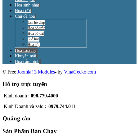
Hoa sinh nhật
Hoa cưới
Chủ đề hoa
Lan hồ điệp
Hoa bó tròn
Hoa bó dài
Giỏ hoa
Hoa hộp
Hoa Luxury
Khuyến mãi
Hoa cắm bình
© Free
Joomla! 3 Modules
- by
VinaGecko.com
Hỗ trợ trực tuyến
Kinh doanh :
098.779.4000
Kinh Doanh và zalo :
0979.744.011
Quảng cáo
Sản Phẩm Bán Chạy