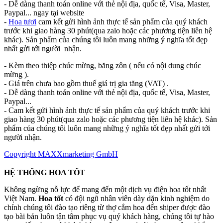
- Dễ dàng thanh toán online với thẻ nội địa, quốc tế, Visa, Master,
Paypal... ngay tại website
-
Hoa tươi
cam kết gửi hình ảnh thực tế sản phẩm của quý khách
trước khi giao hàng 30 phút(qua zalo hoặc các phương tiện liên hệ
khác). Sản phẩm của chúng tôi luôn mang những ý nghĩa tốt đẹp
nhất gửi tới người nhận.
- Kèm theo thiệp chúc mừng, băng zôn ( nếu có nội dung chúc
mừng ).
- Giá trên chưa bao gồm thuế giá trị gia tăng (VAT) .
- Dễ dàng thanh toán online với thẻ nội địa, quốc tế, Visa, Master,
Paypal...
- Cam kết gửi hình ảnh thực tế sản phẩm của quý khách trước khi
giao hàng 30 phút(qua zalo hoặc các phương tiện liên hệ khác). Sản
phẩm của chúng tôi luôn mang những ý nghĩa tốt đẹp nhất gửi tới
người nhận.
Copyright MAXXmarketing GmbH
HỆ THỐNG HOA TỐT
Không ngừng nỗ lực để mang đến một dịch vụ điện hoa tốt nhất
Việt Nam.
Hoa tốt
có đội ngũ nhân viên dày dặn kinh nghiệm do
chính chúng tôi đào tạo riêng từ thợ cắm hoa đến shiper được đào
tạo bài bản luôn tận tâm phục vụ quý khách hàng, chúng tôi tự hào