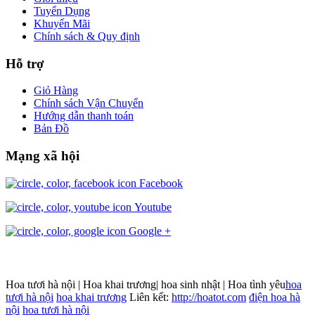
Tuyển Dụng
Khuyến Mãi
Chính sách & Quy định
Hỗ trợ
Giỏ Hàng
Chính sách Vận Chuyển
Hướng dẫn thanh toán
Bản Đồ
Mạng xã hội
Facebook
Youtube
Google +
Hoa tươi hà nội | Hoa khai trương| hoa sinh nhật | Hoa tình yêu
hoa
tươi hà nội
hoa khai trương
Liên kết:
http://hoatot.com
điện hoa hà
nội
hoa tươi hà nội