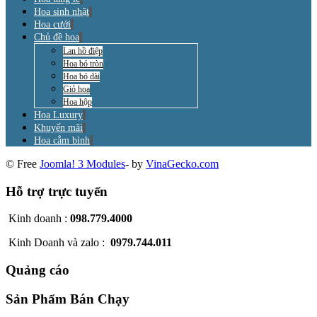
Hoa sinh nhật
Hoa cưới
Chủ đề hoa
Lan hồ điệp
Hoa bó tròn
Hoa bó dài
Giỏ hoa
Hoa hộp
Hoa Luxury
Khuyến mãi
Hoa cắm bình
© Free
Joomla! 3 Modules
- by
VinaGecko.com
Hỗ trợ trực tuyến
Kinh doanh :
098.779.4000
Kinh Doanh và zalo :
0979.744.011
Quảng cáo
Sản Phẩm Bán Chạy