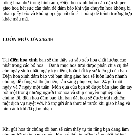
bông hoa như trong hình ảnh, Điện hoa xinh luôn căn dặn shiper
giao hoa hết sức cẩn thận để đảm bảo khi vận chuyển hoa không bị
nhàu giấy báo và không bị dập nát dù là 1 bông để tránh trường hợp
khác mẫu mã.
LUÔN MỞ CỬA 24/24H
Tại
điện hoa xinh
bạn sẽ tìm thấy sự sắp xếp hoa chất lượng cao
nhất trong các bó hoa - Danh mục hoa tươi được phân chia cụ thể
cho ngày sinh nhật, ngày kỷ niệm, hoặc bất kỳ sự kiện gì của bạn.
Điện hoa xinh đảm bảo với bạn rằng giao hoa sẽ luôn luôn nhanh
chóng, dễ dàng và thuận tiện, sẵn sàng phục vụ bạn 24 giờ một
ngày và 7 ngày một tuần. Món quà của bạn sẽ được bàn giao tận tay
bởi một trong những người thợ hoa và ship chuyên nghiệp của
chúng tôi, điện hoa đảm bảo khi bạn đặt hoa sẽ được trải nghiệm
một dịch vụ tuyệt vời, hỗ trợ gửi ảnh thực tế trước khi giao hàng và
hình ảnh khi đã giao nhận.
Khi gửi hoa từ chúng tôi bạn sẽ cảm thấy tự tin rằng bạn đang làm
cho người nhận hạnh phúc. Bạn có thể tin tưởng rằng chất lượng