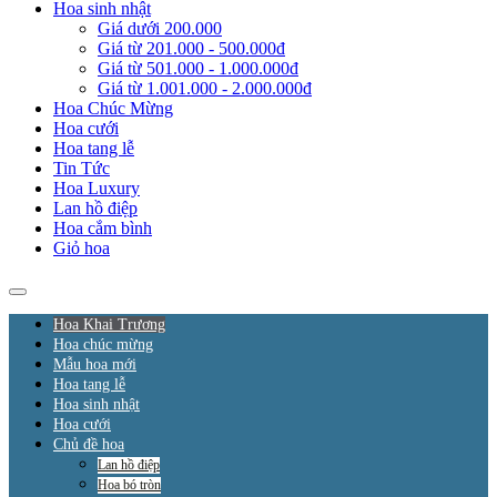
Hoa sinh nhật
Giá dưới 200.000
Giá từ 201.000 - 500.000đ
Giá từ 501.000 - 1.000.000đ
Giá từ 1.001.000 - 2.000.000đ
Hoa Chúc Mừng
Hoa cưới
Hoa tang lễ
Tin Tức
Hoa Luxury
Lan hồ điệp
Hoa cắm bình
Giỏ hoa
Hoa Khai Trương
Hoa chúc mừng
Mẫu hoa mới
Hoa tang lễ
Hoa sinh nhật
Hoa cưới
Chủ đề hoa
Lan hồ điệp
Hoa bó tròn