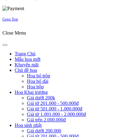
Joomla! 3 Templates
Goto Top
Close Menu
Trang Chủ
Mẫu hoa mới
Khuyến mãi
Chủ đề hoa
Hoa bó tròn
Hoa bó dài
Hoa hộp
Hoa Khai trương
Giá dưới 200k
Giá từ 201.000 - 500.000đ
Giá từ 501.000 - 1.000.000đ
Giá từ 1.001.000 - 2.000.000đ
Giá trên 2.000.000đ
Hoa sinh nhật
Giá dưới 200.000
Giá từ 201.000 - 500.000đ