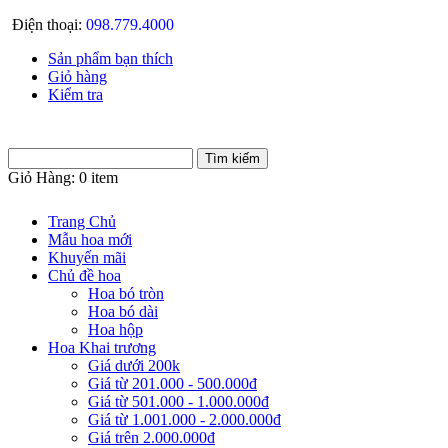
Điện thoại:
098.779.4000
Sản phẩm bạn thích
Giỏ hàng
Kiểm tra
Giỏ Hàng:
0 item
Trang Chủ
Mẫu hoa mới
Khuyến mãi
Chủ đề hoa
Hoa bó tròn
Hoa bó dài
Hoa hộp
Hoa Khai trương
Giá dưới 200k
Giá từ 201.000 - 500.000đ
Giá từ 501.000 - 1.000.000đ
Giá từ 1.001.000 - 2.000.000đ
Giá trên 2.000.000đ