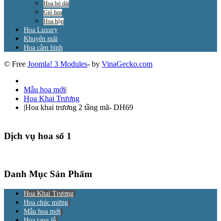
Hoa bó dài
Giỏ hoa
Hoa hộp
Hoa Luxury
Khuyến mãi
Hoa cắm bình
© Free
Joomla! 3 Modules
- by
VinaGecko.com
Mẫu hoa mới
|
Hoa Khai Trương
|
Hoa khai trương 2 tầng mã- DH69
Dịch vụ hoa số 1
Danh Mục Sản Phẩm
Hoa Khai Trương
Hoa chúc mừng
Mẫu hoa mới
Hoa tang lễ