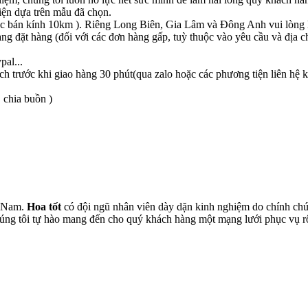
ện dựa trên mẫu đã chọn.
c bán kính 10km ). Riêng Long Biên, Gia Lâm và Đông Anh vui lòng li
àng đặt hàng (đối với các đơn hàng gấp, tuỳ thuộc vào yêu cầu và địa c
pal...
h trước khi giao hàng 30 phút(qua zalo hoặc các phương tiện liên hệ
 chia buồn )
t Nam.
Hoa tốt
có đội ngũ nhân viên dày dặn kinh nghiệm do chính chún
chúng tôi tự hào mang đến cho quý khách hàng một mạng lưới phục vụ 