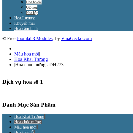
Hoa bó dài
Giỏ hoa
Hoa hộp
Hoa Luxury
Khuyến mãi
Hoa cắm bình
© Free
Joomla! 3 Modules
- by
VinaGecko.com
Mẫu hoa mới
|
Hoa Khai Trương
|
Hoa chúc mừng - DH273
Dịch vụ hoa số 1
Danh Mục Sản Phẩm
Hoa Khai Trương
Hoa chúc mừng
Mẫu hoa mới
Hoa tang lễ