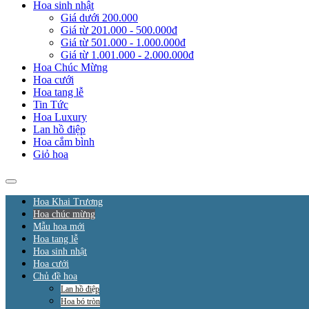
Hoa sinh nhật
Giá dưới 200.000
Giá từ 201.000 - 500.000đ
Giá từ 501.000 - 1.000.000đ
Giá từ 1.001.000 - 2.000.000đ
Hoa Chúc Mừng
Hoa cưới
Hoa tang lễ
Tin Tức
Hoa Luxury
Lan hồ điệp
Hoa cắm bình
Giỏ hoa
Hoa Khai Trương
Hoa chúc mừng
Mẫu hoa mới
Hoa tang lễ
Hoa sinh nhật
Hoa cưới
Chủ đề hoa
Lan hồ điệp
Hoa bó tròn