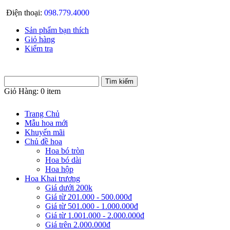
Điện thoại:
098.779.4000
Sản phẩm bạn thích
Giỏ hàng
Kiểm tra
Giỏ Hàng:
0 item
Trang Chủ
Mẫu hoa mới
Khuyến mãi
Chủ đề hoa
Hoa bó tròn
Hoa bó dài
Hoa hộp
Hoa Khai trương
Giá dưới 200k
Giá từ 201.000 - 500.000đ
Giá từ 501.000 - 1.000.000đ
Giá từ 1.001.000 - 2.000.000đ
Giá trên 2.000.000đ