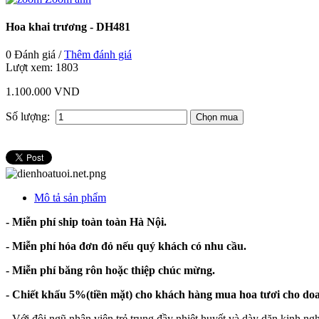
Hoa khai trương - DH481
0 Đánh giá /
Thêm đánh giá
Lượt xem:
1803
1.100.000 VND
Số lượng:
Mô tả sản phẩm
- Miễn phí ship toàn toàn Hà Nội.
- Miễn phí hóa đơn đỏ nếu quý khách có nhu cầu.
- Miễn phí băng rôn hoặc thiệp chúc mừng.
- Chiết khấu 5%(tiền mặt) cho khách hàng mua hoa tươi cho do
-
Với đội ngũ nhân viên trẻ trung đầy nhiệt huyết và dày dặn kinh ng