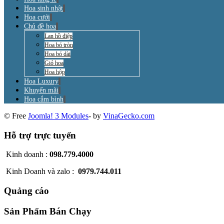
Hoa sinh nhật
Hoa cưới
Chủ đề hoa
Lan hồ điệp
Hoa bó tròn
Hoa bó dài
Giỏ hoa
Hoa hộp
Hoa Luxury
Khuyến mãi
Hoa cắm bình
© Free
Joomla! 3 Modules
- by
VinaGecko.com
Hỗ trợ trực tuyến
Kinh doanh :
098.779.4000
Kinh Doanh và zalo :
0979.744.011
Quảng cáo
Sản Phẩm Bán Chạy