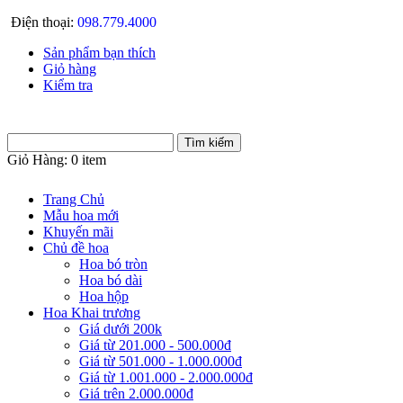
Điện thoại:
098.779.4000
Sản phẩm bạn thích
Giỏ hàng
Kiểm tra
Giỏ Hàng:
0 item
Trang Chủ
Mẫu hoa mới
Khuyến mãi
Chủ đề hoa
Hoa bó tròn
Hoa bó dài
Hoa hộp
Hoa Khai trương
Giá dưới 200k
Giá từ 201.000 - 500.000đ
Giá từ 501.000 - 1.000.000đ
Giá từ 1.001.000 - 2.000.000đ
Giá trên 2.000.000đ