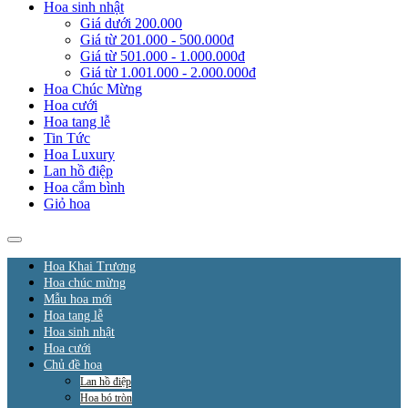
Hoa sinh nhật
Giá dưới 200.000
Giá từ 201.000 - 500.000đ
Giá từ 501.000 - 1.000.000đ
Giá từ 1.001.000 - 2.000.000đ
Hoa Chúc Mừng
Hoa cưới
Hoa tang lễ
Tin Tức
Hoa Luxury
Lan hồ điệp
Hoa cắm bình
Giỏ hoa
Hoa Khai Trương
Hoa chúc mừng
Mẫu hoa mới
Hoa tang lễ
Hoa sinh nhật
Hoa cưới
Chủ đề hoa
Lan hồ điệp
Hoa bó tròn