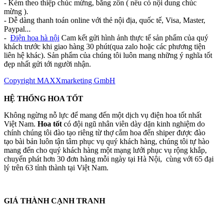
- Kèm theo thiệp chúc mừng, băng zôn ( nếu có nội dung chúc
mừng ).
- Dễ dàng thanh toán online với thẻ nội địa, quốc tế, Visa, Master,
Paypal...
-
Điện hoa hà nội
Cam kết gửi hình ảnh thực tế sản phẩm của quý
khách trước khi giao hàng 30 phút(qua zalo hoặc các phương tiện
liên hệ khác). Sản phẩm của chúng tôi luôn mang những ý nghĩa tốt
đẹp nhất gửi tới người nhận.
Copyright MAXXmarketing GmbH
HỆ THỐNG HOA TỐT
Không ngừng nỗ lực để mang đến một dịch vụ điện hoa tốt nhất
Việt Nam.
Hoa tốt
có đội ngũ nhân viên dày dặn kinh nghiệm do
chính chúng tôi đào tạo riêng từ thợ cắm hoa đến shiper được đào
tạo bài bản luôn tận tâm phục vụ quý khách hàng, chúng tôi tự hào
mang đến cho quý khách hàng một mạng lưới phục vụ rộng khắp,
chuyển phát hơn 30 đơn hàng mỗi ngày tại Hà Nội, cùng với 65 đại
lý trên 63 tỉnh thành tại Việt Nam.
GIÁ THÀNH CẠNH TRANH