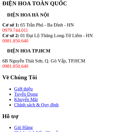
ĐIỆN HOA TOÀN QUỐC
ĐIỆN HOA HÀ NỘI
Cơ sở 1:
65 Trần Phú - Ba Đình - HN
0979.744.011
Cơ sở 2:
01 Đại Lộ Thăng Long-Từ Liêm - HN
0981.850.640
ĐIỆN HOA TP.HCM
6B Nguyễn Thái Sơn, Q. Gò Vấp, TP.HCM
0981.850.640
Về Chúng Tôi
Giới thiệu
Tuyển Dụng
Khuyến Mãi
Chính sách & Quy định
Hỗ trợ
Giỏ Hàng