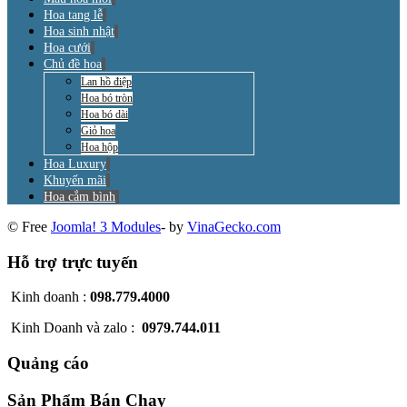
Hoa tang lễ
Hoa sinh nhật
Hoa cưới
Chủ đề hoa
Lan hồ điệp
Hoa bó tròn
Hoa bó dài
Giỏ hoa
Hoa hộp
Hoa Luxury
Khuyến mãi
Hoa cắm bình
© Free
Joomla! 3 Modules
- by
VinaGecko.com
Hỗ trợ trực tuyến
Kinh doanh :
098.779.4000
Kinh Doanh và zalo :
0979.744.011
Quảng cáo
Sản Phẩm Bán Chạy