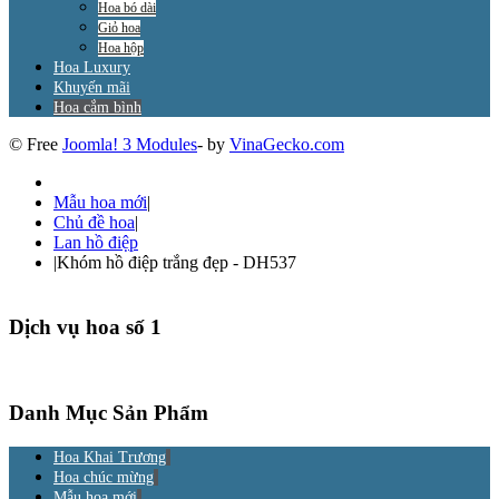
Hoa bó dài
Giỏ hoa
Hoa hộp
Hoa Luxury
Khuyến mãi
Hoa cắm bình
© Free
Joomla! 3 Modules
- by
VinaGecko.com
Mẫu hoa mới
|
Chủ đề hoa
|
Lan hồ điệp
|
Khóm hồ điệp trắng đẹp - DH537
Dịch vụ hoa số 1
Danh Mục Sản Phẩm
Hoa Khai Trương
Hoa chúc mừng
Mẫu hoa mới