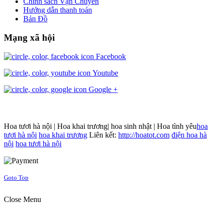
Chính sách Vận Chuyển
Hướng dẫn thanh toán
Bản Đồ
Mạng xã hội
Facebook
Youtube
Google +
Hoa tươi hà nội | Hoa khai trương| hoa sinh nhật | Hoa tình yêu
hoa
tươi hà nội
hoa khai trương
Liên kết:
http://hoatot.com
điện hoa hà
nội
hoa tươi hà nội
Joomla! 3 Templates
Goto Top
Close Menu