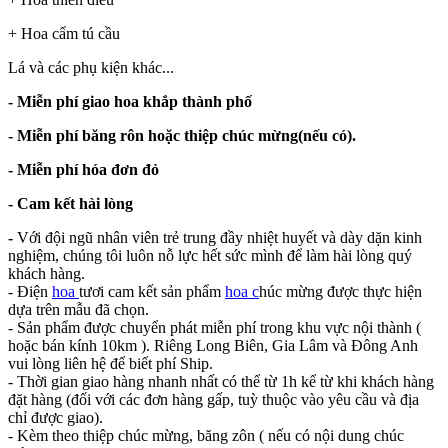
+ Hoa cẩm tú cầu
Lá và các phụ kiện khác...
- Miễn phí giao hoa khắp thành phố
- Miễn phí băng rôn hoặc thiệp chúc mừng(nếu có).
- Miễn phí hóa đơn đỏ
- Cam kết hài lòng
-
Với đội ngũ nhân viên trẻ trung đầy nhiệt huyết và dày dặn kinh
nghiệm, chúng tôi luôn nỗ lực hết sức mình để làm hài lòng quý
khách hàng.
- Điện
hoa
tươi cam kết sản phẩm
hoa c
húc mừng được thực hiện
dựa trên mẫu đã chọn.
- Sản phẩm được chuyển phát miễn phí trong khu vực nội thành (
hoặc bán kính 10km ). Riêng Long Biên, Gia Lâm và Đông Anh
vui lòng liên hệ để biết phí Ship.
- Thời gian giao hàng nhanh nhất có thể từ 1h kể từ khi khách hàng
đặt hàng (đối với các đơn hàng gấp, tuỳ thuộc vào yêu cầu và địa
chỉ được giao).
- Kèm theo thiệp chúc mừng, băng zôn ( nếu có nội dung chúc