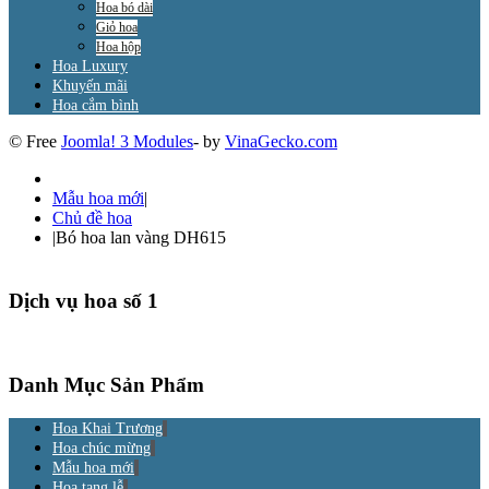
Hoa bó dài
Giỏ hoa
Hoa hộp
Hoa Luxury
Khuyến mãi
Hoa cắm bình
© Free
Joomla! 3 Modules
- by
VinaGecko.com
Mẫu hoa mới
|
Chủ đề hoa
|
Bó hoa lan vàng DH615
Dịch vụ hoa số 1
Danh Mục Sản Phẩm
Hoa Khai Trương
Hoa chúc mừng
Mẫu hoa mới
Hoa tang lễ