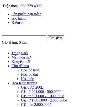
Điện thoại:
098.779.4000
Sản phẩm bạn thích
Giỏ hàng
Kiểm tra
Giỏ Hàng:
0 item
Trang Chủ
Mẫu hoa mới
Khuyến mãi
Chủ đề hoa
Hoa bó tròn
Hoa bó dài
Hoa hộp
Hoa Khai trương
Giá dưới 200k
Giá từ 201.000 - 500.000đ
Giá từ 501.000 - 1.000.000đ
Giá từ 1.001.000 - 2.000.000đ
Giá trên 2.000.000đ