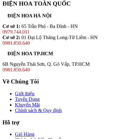
ĐIỆN HOA TOÀN QUỐC
ĐIỆN HOA HÀ NỘI
Cơ sở 1:
65 Trần Phú - Ba Đình - HN
0979.744.011
Cơ sở 2:
01 Đại Lộ Thăng Long-Từ Liêm - HN
0981.850.640
ĐIỆN HOA TP.HCM
6B Nguyễn Thái Sơn, Q. Gò Vấp, TP.HCM
0981.850.640
Về Chúng Tôi
Giới thiệu
Tuyển Dụng
Khuyến Mãi
Chính sách & Quy định
Hỗ trợ
Giỏ Hàng