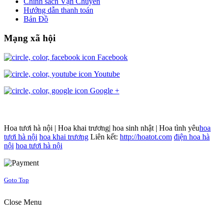
Chính sách Vận Chuyển
Hướng dẫn thanh toán
Bản Đồ
Mạng xã hội
Facebook
Youtube
Google +
Hoa tươi hà nội | Hoa khai trương| hoa sinh nhật | Hoa tình yêu
hoa
tươi hà nội
hoa khai trương
Liên kết:
http://hoatot.com
điện hoa hà
nội
hoa tươi hà nội
Joomla! 3 Templates
Goto Top
Close Menu