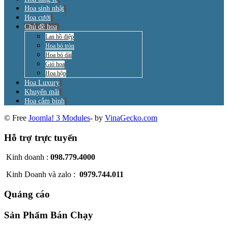
Hoa sinh nhật
Hoa cưới
Chủ đề hoa
Lan hồ điệp
Hoa bó tròn
Hoa bó dài
Giỏ hoa
Hoa hộp
Hoa Luxury
Khuyến mãi
Hoa cắm bình
© Free
Joomla! 3 Modules
- by
VinaGecko.com
Hỗ trợ trực tuyến
Kinh doanh :
098.779.4000
Kinh Doanh và zalo :
0979.744.011
Quảng cáo
Sản Phẩm Bán Chạy