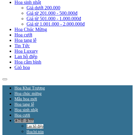
Hoa sinh nhật
Giá dưới 200.000
Giá từ 201.000 - 500.000đ
Giá từ 501.000 - 1.000.000đ
Giá từ 1.001.000 - 2.000.000đ
Hoa Chúc Mừng
Hoa cưới
Hoa tang lễ
Tin Tức
Hoa Luxury
Lan hồ điệp
Hoa cắm bình
Giỏ hoa
Hoa Khai Trương
Hoa chúc mừng
Mẫu hoa mới
Hoa tang lễ
Hoa sinh nhật
Hoa cưới
Chủ đề hoa
Lan hồ điệp
Hoa bó tròn