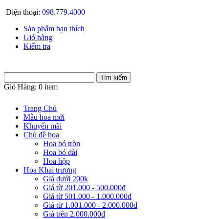
Điện thoại:
098.779.4000
Sản phẩm bạn thích
Giỏ hàng
Kiểm tra
Giỏ Hàng:
0 item
Trang Chủ
Mẫu hoa mới
Khuyến mãi
Chủ đề hoa
Hoa bó tròn
Hoa bó dài
Hoa hộp
Hoa Khai trương
Giá dưới 200k
Giá từ 201.000 - 500.000đ
Giá từ 501.000 - 1.000.000đ
Giá từ 1.001.000 - 2.000.000đ
Giá trên 2.000.000đ