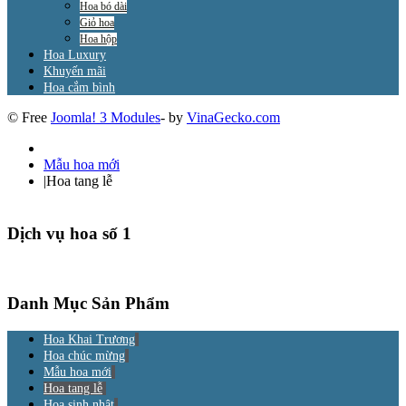
Hoa bó dài
Giỏ hoa
Hoa hộp
Hoa Luxury
Khuyến mãi
Hoa cắm bình
© Free
Joomla! 3 Modules
- by
VinaGecko.com
Mẫu hoa mới
|
Hoa tang lễ
Dịch vụ hoa số 1
Danh Mục Sản Phẩm
Hoa Khai Trương
Hoa chúc mừng
Mẫu hoa mới
Hoa tang lễ
Hoa sinh nhật