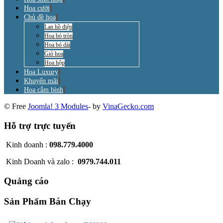
Hoa cưới
Chủ đề hoa
Lan hồ điệp
Hoa bó tròn
Hoa bó dài
Giỏ hoa
Hoa hộp
Hoa Luxury
Khuyến mãi
Hoa cắm bình
© Free
Joomla! 3 Modules
- by
VinaGecko.com
Hỗ trợ trực tuyến
Kinh doanh :
098.779.4000
Kinh Doanh và zalo :
0979.744.011
Quảng cáo
Sản Phẩm Bán Chạy