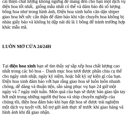
cải thiện chất lượng không ngừng để mang đến cho bạn một dịch vụ
điện hoa tốt nhất, giống mẫu nhất có thể và đảm bảo đủ số lượng
bông hoa như trong hình ảnh, Điện hoa xinh luôn căn dặn shiper
giao hoa hết sức cẩn thận để đảm bảo khi vận chuyển hoa không bị
nhàu giấy báo và không bị dập nát dù là 1 bông để tránh trường hợp
khác mẫu mã.
LUÔN MỞ CỬA 24/24H
Tại
điện hoa xinh
bạn sẽ tìm thấy sự sắp xếp hoa chất lượng cao
nhất trong các bó hoa - Danh mục hoa tươi được phân chia cụ thể
cho ngày sinh nhật, ngày kỷ niệm, hoặc bất kỳ sự kiện gì của bạn.
Điện hoa xinh đảm bảo với bạn rằng giao hoa sẽ luôn luôn nhanh
chóng, dễ dàng và thuận tiện, sẵn sàng phục vụ bạn 24 giờ một
ngày và 7 ngày một tuần. Món quà của bạn sẽ được bàn giao tận tay
bởi một trong những người thợ hoa và ship chuyên nghiệp của
chúng tôi, điện hoa đảm bảo khi bạn đặt hoa sẽ được trải nghiệm
một dịch vụ tuyệt vời, hỗ trợ gửi ảnh thực tế trước khi giao hàng và
hình ảnh khi đã giao nhận.