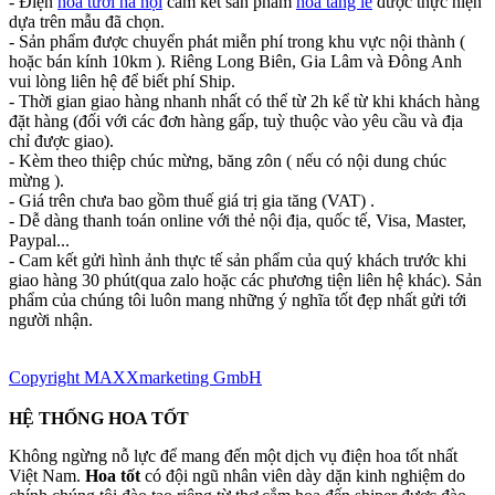
- Điện
hoa tươi hà nội
cam kết sản phẩm
hoa tang lễ
được thực hiện
dựa trên mẫu đã chọn.
- Sản phẩm được chuyển phát miễn phí trong khu vực nội thành (
hoặc bán kính 10km ). Riêng Long Biên, Gia Lâm và Đông Anh
vui lòng liên hệ để biết phí Ship.
- Thời gian giao hàng nhanh nhất có thể từ 2h kể từ khi khách hàng
đặt hàng (đối với các đơn hàng gấp, tuỳ thuộc vào yêu cầu và địa
chỉ được giao).
- Kèm theo thiệp chúc mừng, băng zôn ( nếu có nội dung chúc
mừng ).
- Giá trên chưa bao gồm thuế giá trị gia tăng (VAT) .
- Dễ dàng thanh toán online với thẻ nội địa, quốc tế, Visa, Master,
Paypal...
- Cam kết gửi hình ảnh thực tế sản phẩm của quý khách trước khi
giao hàng 30 phút(qua zalo hoặc các phương tiện liên hệ khác). Sản
phẩm của chúng tôi luôn mang những ý nghĩa tốt đẹp nhất gửi tới
người nhận.
Copyright MAXXmarketing GmbH
HỆ THỐNG HOA TỐT
Không ngừng nỗ lực để mang đến một dịch vụ điện hoa tốt nhất
Việt Nam.
Hoa tốt
có đội ngũ nhân viên dày dặn kinh nghiệm do