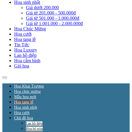
Hoa sinh nhật
Giá dưới 200.000
Giá từ 201.000 - 500.000đ
Giá từ 501.000 - 1.000.000đ
Giá từ 1.001.000 - 2.000.000đ
Hoa Chúc Mừng
Hoa cưới
Hoa tang lễ
Tin Tức
Hoa Luxury
Lan hồ điệp
Hoa cắm bình
Giỏ hoa
Hoa Khai Trương
Hoa chúc mừng
Mẫu hoa mới
Hoa tang lễ
Hoa sinh nhật
Hoa cưới
Chủ đề hoa
Lan hồ điệp
Hoa bó tròn