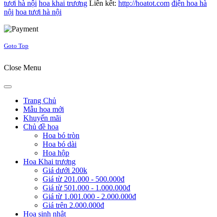
tươi hà nội
hoa khai trương
Liên kết:
http://hoatot.com
điện hoa hà
nội
hoa tươi hà nội
Joomla! 3 Templates
Goto Top
Close Menu
Trang Chủ
Mẫu hoa mới
Khuyến mãi
Chủ đề hoa
Hoa bó tròn
Hoa bó dài
Hoa hộp
Hoa Khai trương
Giá dưới 200k
Giá từ 201.000 - 500.000đ
Giá từ 501.000 - 1.000.000đ
Giá từ 1.001.000 - 2.000.000đ
Giá trên 2.000.000đ
Hoa sinh nhật