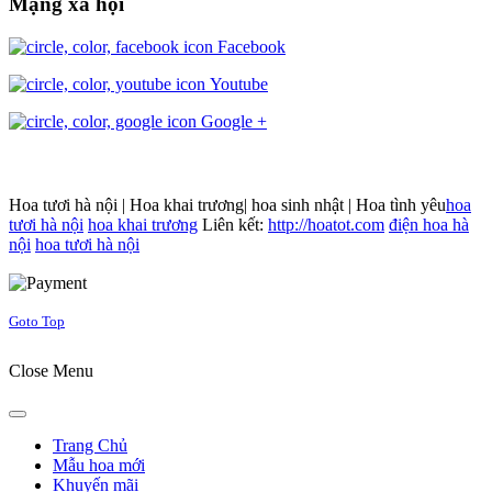
Mạng xã hội
Facebook
Youtube
Google +
Hoa tươi hà nội | Hoa khai trương| hoa sinh nhật | Hoa tình yêu
hoa
tươi hà nội
hoa khai trương
Liên kết:
http://hoatot.com
điện hoa hà
nội
hoa tươi hà nội
Joomla! 3 Templates
Goto Top
Close Menu
Trang Chủ
Mẫu hoa mới
Khuyến mãi