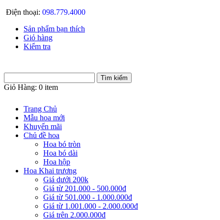
Điện thoại:
098.779.4000
Sản phẩm bạn thích
Giỏ hàng
Kiểm tra
Giỏ Hàng:
0 item
Trang Chủ
Mẫu hoa mới
Khuyến mãi
Chủ đề hoa
Hoa bó tròn
Hoa bó dài
Hoa hộp
Hoa Khai trương
Giá dưới 200k
Giá từ 201.000 - 500.000đ
Giá từ 501.000 - 1.000.000đ
Giá từ 1.001.000 - 2.000.000đ
Giá trên 2.000.000đ