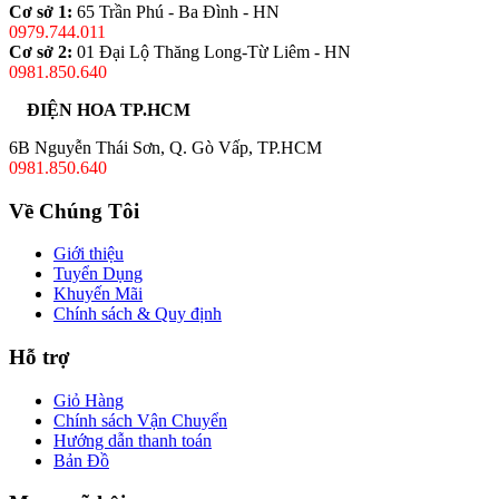
Cơ sở 1:
65 Trần Phú - Ba Đình - HN
0979.744.011
Cơ sở 2:
01 Đại Lộ Thăng Long-Từ Liêm - HN
0981.850.640
ĐIỆN HOA TP.HCM
6B Nguyễn Thái Sơn, Q. Gò Vấp, TP.HCM
0981.850.640
Về Chúng Tôi
Giới thiệu
Tuyển Dụng
Khuyến Mãi
Chính sách & Quy định
Hỗ trợ
Giỏ Hàng
Chính sách Vận Chuyển
Hướng dẫn thanh toán
Bản Đồ