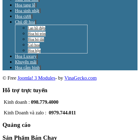
Hoa tang lễ
Hoa sinh nhật
Hoa cưới
Chủ đề hoa
Lan hồ điệp
Hoa bó tròn
Hoa bó dài
Giỏ hoa
Hoa hộp
Hoa Luxury
Khuyến mãi
Hoa cắm bình
© Free
Joomla! 3 Modules
- by
VinaGecko.com
Hỗ trợ trực tuyến
Kinh doanh :
098.779.4000
Kinh Doanh và zalo :
0979.744.011
Quảng cáo
Sản Phẩm Bán Chạy