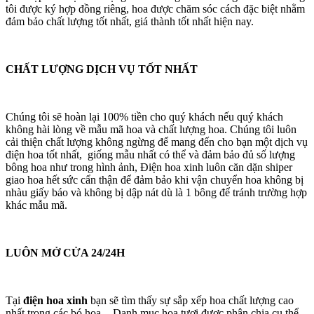
tôi được ký hợp đồng riêng, hoa được chăm sóc cách đặc biệt nhằm
đảm bảo chất lượng tốt nhất, giá thành tốt nhất hiện nay.
CHẤT LƯỢNG DỊCH VỤ TỐT NHẤT
Chúng tôi sẽ hoàn lại 100% tiền cho quý khách nếu quý khách
không hài lòng về mẫu mã hoa và chất lượng hoa. Chúng tôi luôn
cải thiện chất lượng không ngừng để mang đến cho bạn một dịch vụ
điện hoa tốt nhất, giống mẫu nhất có thể và đảm bảo đủ số lượng
bông hoa như trong hình ảnh, Điện hoa xinh luôn căn dặn shiper
giao hoa hết sức cẩn thận để đảm bảo khi vận chuyển hoa không bị
nhàu giấy báo và không bị dập nát dù là 1 bông để tránh trường hợp
khác mẫu mã.
LUÔN MỞ CỬA 24/24H
Tại
điện hoa xinh
bạn sẽ tìm thấy sự sắp xếp hoa chất lượng cao
nhất trong các bó hoa - Danh mục hoa tươi được phân chia cụ thể