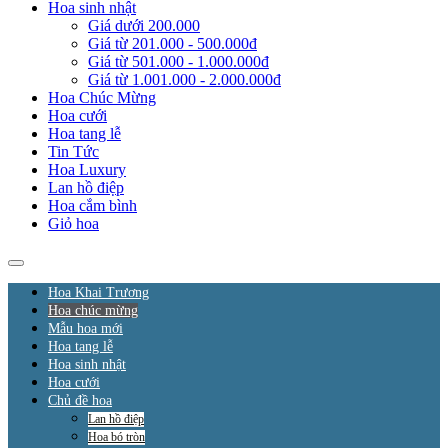
Hoa sinh nhật
Giá dưới 200.000
Giá từ 201.000 - 500.000đ
Giá từ 501.000 - 1.000.000đ
Giá từ 1.001.000 - 2.000.000đ
Hoa Chúc Mừng
Hoa cưới
Hoa tang lễ
Tin Tức
Hoa Luxury
Lan hồ điệp
Hoa cắm bình
Giỏ hoa
Hoa Khai Trương
Hoa chúc mừng
Mẫu hoa mới
Hoa tang lễ
Hoa sinh nhật
Hoa cưới
Chủ đề hoa
Lan hồ điệp
Hoa bó tròn