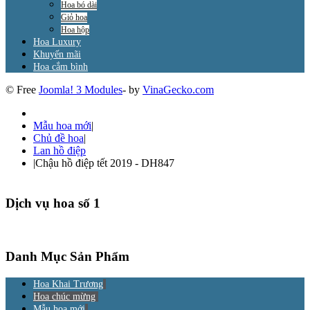
Hoa bó dài
Giỏ hoa
Hoa hộp
Hoa Luxury
Khuyến mãi
Hoa cắm bình
© Free
Joomla! 3 Modules
- by
VinaGecko.com
Mẫu hoa mới
|
Chủ đề hoa
|
Lan hồ điệp
|
Chậu hồ điệp tết 2019 - DH847
Dịch vụ hoa số 1
Danh Mục Sản Phẩm
Hoa Khai Trương
Hoa chúc mừng
Mẫu hoa mới