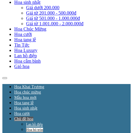
Hoa sinh nhật
Giá dưới 200.000
Giá từ 201.000 - 500.000đ
Giá từ 501.000 - 1.000.000đ
Giá từ 1.001.000 - 2.000.000đ
Hoa Chúc Mừng
Hoa cưới
Hoa tang lễ
Tin Tức
Hoa Luxury
Lan hồ điệp
Hoa cắm bình
Giỏ hoa
Hoa Khai Trương
Hoa chúc mừng
Mẫu hoa mới
Hoa tang lễ
Hoa sinh nhật
Hoa cưới
Chủ đề hoa
Lan hồ điệp
Hoa bó tròn