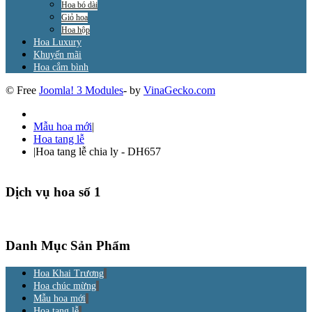
Hoa bó dài
Giỏ hoa
Hoa hộp
Hoa Luxury
Khuyến mãi
Hoa cắm bình
© Free
Joomla! 3 Modules
- by
VinaGecko.com
Mẫu hoa mới
|
Hoa tang lễ
|
Hoa tang lễ chia ly - DH657
Dịch vụ hoa số 1
Danh Mục Sản Phẩm
Hoa Khai Trương
Hoa chúc mừng
Mẫu hoa mới
Hoa tang lễ