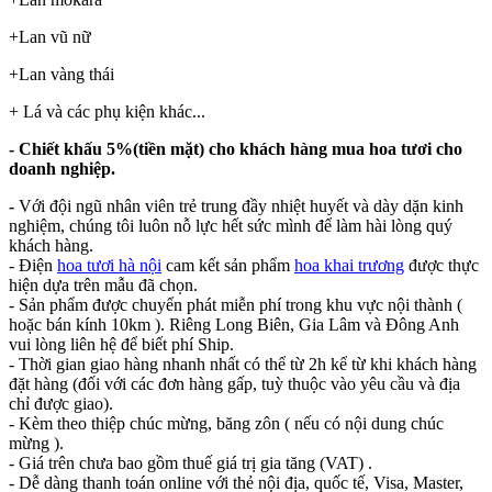
+Lan vũ nữ
+Lan vàng thái
+ Lá và các phụ kiện khác...
- Chiết khấu 5%(tiền mặt) cho khách hàng mua hoa tươi cho
doanh nghiệp.
-
Với đội ngũ nhân viên trẻ trung đầy nhiệt huyết và dày dặn kinh
nghiệm, chúng tôi luôn nỗ lực hết sức mình để làm hài lòng quý
khách hàng.
- Điện
hoa tươi hà nội
cam kết sản phẩm
hoa khai trương
được thực
hiện dựa trên mẫu đã chọn.
- Sản phẩm được chuyển phát miễn phí trong khu vực nội thành (
hoặc bán kính 10km ). Riêng Long Biên, Gia Lâm và Đông Anh
vui lòng liên hệ để biết phí Ship.
- Thời gian giao hàng nhanh nhất có thể từ 2h kể từ khi khách hàng
đặt hàng (đối với các đơn hàng gấp, tuỳ thuộc vào yêu cầu và địa
chỉ được giao).
- Kèm theo thiệp chúc mừng, băng zôn ( nếu có nội dung chúc
mừng ).
- Giá trên chưa bao gồm thuế giá trị gia tăng (VAT) .
- Dễ dàng thanh toán online với thẻ nội địa, quốc tế, Visa, Master,