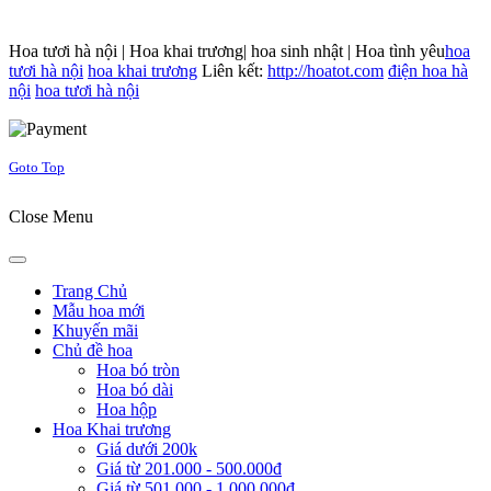
Hoa tươi hà nội | Hoa khai trương| hoa sinh nhật | Hoa tình yêu
hoa
tươi hà nội
hoa khai trương
Liên kết:
http://hoatot.com
điện hoa hà
nội
hoa tươi hà nội
Joomla! 3 Templates
Goto Top
Close Menu
Trang Chủ
Mẫu hoa mới
Khuyến mãi
Chủ đề hoa
Hoa bó tròn
Hoa bó dài
Hoa hộp
Hoa Khai trương
Giá dưới 200k
Giá từ 201.000 - 500.000đ
Giá từ 501.000 - 1.000.000đ