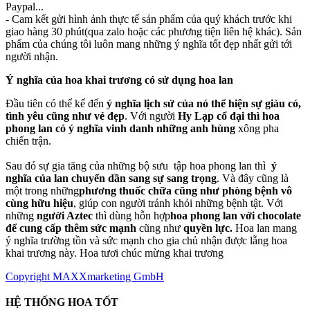
Paypal...
- Cam kết gửi hình ảnh thực tế sản phẩm của quý khách trước khi
giao hàng 30 phút(qua zalo hoặc các phương tiện liên hệ khác). Sản
phẩm của chúng tôi luôn mang những ý nghĩa tốt đẹp nhất gửi tới
người nhận.
Ý nghĩa của hoa khai trương có sử dụng hoa lan
Đầu tiên có thể kể đến
ý nghĩa lịch sử của nó thể hiện sự giàu có,
tình yêu cũng như vẻ đẹp
. Với người
Hy Lạp cổ đại thì hoa
phong lan có ý nghĩa vinh danh những anh hùng
xông pha
chiến trận.
Sau đó sự gia tăng của những bộ sưu tập hoa phong lan thì
ý
nghĩa của lan chuyển dần sang sự sang trọng
. Và đây cũng là
một trong những
phương thuốc chữa cũng như phòng bệnh vô
cùng hữu hiệu
, giúp con người tránh khỏi những bệnh tật. Với
những
người Aztec
thì dùng hỗn hợp
hoa phong lan với chocolate
để cung cấp thêm sức mạnh
cũng như
quyền lực.
Hoa lan mang
ý nghĩa trường tồn và sức mạnh cho gia chủ nhận được lẵng hoa
khai trương này. Hoa tươi chúc mừng khai trương
Copyright MAXXmarketing GmbH
HỆ THỐNG HOA TỐT