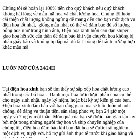
Chúng tôi sẽ hoàn lại 100% tiền cho quý khách nếu quý khách
không hài lòng về mẫu mã hoa và chất lượng hoa. Chúng tôi luôn
cải thiện chất lượng không ngừng để mang đến cho bạn một dịch vụ
điện hoa tốt nhất, giống mẫu nhất có thể và đảm bảo đủ số lượng
bông hoa như trong hình ảnh, Điện hoa xinh luôn căn dặn shiper
giao hoa hết sức cẩn thận để đảm bảo khi vận chuyển hoa không bị
nhàu giấy báo và không bị dập nát dù là 1 bông để tránh trường hợp
khác mẫu mã.
LUÔN MỞ CỬA 24/24H
Tại
điện hoa xinh
bạn sẽ tìm thấy sự sắp xếp hoa chất lượng cao
nhất trong các bó hoa - Danh mục hoa tươi được phân chia cụ thể
cho ngày sinh nhật, ngày kỷ niệm, hoặc bất kỳ sự kiện gì của bạn.
Điện hoa xinh đảm bảo với bạn rằng giao hoa sẽ luôn luôn nhanh
chóng, dễ dàng và thuận tiện, sẵn sàng phục vụ bạn 24 giờ một
ngày và 7 ngày một tuần. Món quà của bạn sẽ được bàn giao tận tay
bởi một trong những người thợ hoa và ship chuyên nghiệp của
chúng tôi, điện hoa đảm bảo khi bạn đặt hoa sẽ được trải nghiệm
một dịch vụ tuyệt vời, hỗ trợ gửi ảnh thực tế trước khi giao hàng và