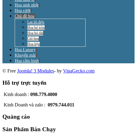
Hoa sinh nhật
Hoa cưới
Chủ đề hoa
Lan hồ điệp
Hoa bó tròn
Hoa bó dài
Giỏ hoa
Hoa hộp
Hoa Luxury
Khuyến mãi
Hoa cắm bình
© Free
Joomla! 3 Modules
- by
VinaGecko.com
Hỗ trợ trực tuyến
Kinh doanh :
098.779.4000
Kinh Doanh và zalo :
0979.744.011
Quảng cáo
Sản Phẩm Bán Chạy