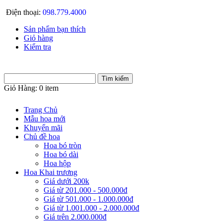
Điện thoại:
098.779.4000
Sản phẩm bạn thích
Giỏ hàng
Kiểm tra
Giỏ Hàng:
0 item
Trang Chủ
Mẫu hoa mới
Khuyến mãi
Chủ đề hoa
Hoa bó tròn
Hoa bó dài
Hoa hộp
Hoa Khai trương
Giá dưới 200k
Giá từ 201.000 - 500.000đ
Giá từ 501.000 - 1.000.000đ
Giá từ 1.001.000 - 2.000.000đ
Giá trên 2.000.000đ