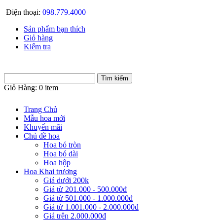
Điện thoại:
098.779.4000
Sản phẩm bạn thích
Giỏ hàng
Kiểm tra
Giỏ Hàng:
0 item
Trang Chủ
Mẫu hoa mới
Khuyến mãi
Chủ đề hoa
Hoa bó tròn
Hoa bó dài
Hoa hộp
Hoa Khai trương
Giá dưới 200k
Giá từ 201.000 - 500.000đ
Giá từ 501.000 - 1.000.000đ
Giá từ 1.001.000 - 2.000.000đ
Giá trên 2.000.000đ