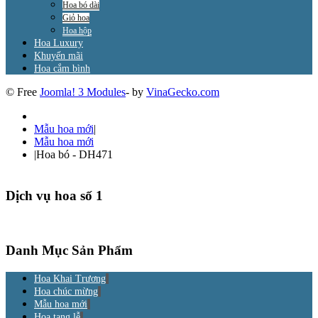
Hoa bó dài
Giỏ hoa
Hoa hộp
Hoa Luxury
Khuyến mãi
Hoa cắm bình
© Free
Joomla! 3 Modules
- by
VinaGecko.com
Mẫu hoa mới
|
Mẫu hoa mới
|
Hoa bó - DH471
Dịch vụ hoa số 1
Danh Mục Sản Phẩm
Hoa Khai Trương
Hoa chúc mừng
Mẫu hoa mới
Hoa tang lễ