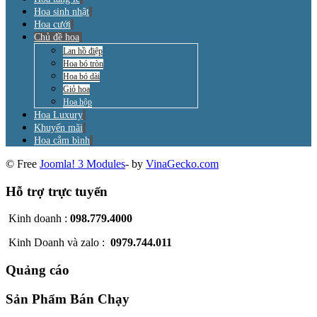
Hoa sinh nhật
Hoa cưới
Chủ đề hoa
Lan hồ điệp
Hoa bó tròn
Hoa bó dài
Giỏ hoa
Hoa hộp
Hoa Luxury
Khuyến mãi
Hoa cắm bình
© Free
Joomla! 3 Modules
- by
VinaGecko.com
Hỗ trợ trực tuyến
Kinh doanh :
098.779.4000
Kinh Doanh và zalo :
0979.744.011
Quảng cáo
Sản Phẩm Bán Chạy