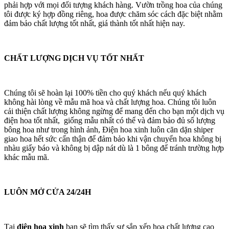
phải hợp với mọi đối tượng khách hàng. Vườn trồng hoa của chúng
tôi được ký hợp đồng riêng, hoa được chăm sóc cách đặc biệt nhằm
đảm bảo chất lượng tốt nhất, giá thành tốt nhất hiện nay.
CHẤT LƯỢNG DỊCH VỤ TỐT NHẤT
Chúng tôi sẽ hoàn lại 100% tiền cho quý khách nếu quý khách
không hài lòng về mẫu mã hoa và chất lượng hoa. Chúng tôi luôn
cải thiện chất lượng không ngừng để mang đến cho bạn một dịch vụ
điện hoa tốt nhất, giống mẫu nhất có thể và đảm bảo đủ số lượng
bông hoa như trong hình ảnh, Điện hoa xinh luôn căn dặn shiper
giao hoa hết sức cẩn thận để đảm bảo khi vận chuyển hoa không bị
nhàu giấy báo và không bị dập nát dù là 1 bông để tránh trường hợp
khác mẫu mã.
LUÔN MỞ CỬA 24/24H
Tại
điện hoa xinh
bạn sẽ tìm thấy sự sắp xếp hoa chất lượng cao