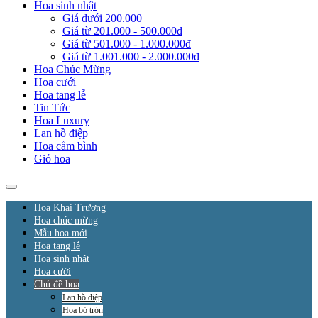
Hoa sinh nhật
Giá dưới 200.000
Giá từ 201.000 - 500.000đ
Giá từ 501.000 - 1.000.000đ
Giá từ 1.001.000 - 2.000.000đ
Hoa Chúc Mừng
Hoa cưới
Hoa tang lễ
Tin Tức
Hoa Luxury
Lan hồ điệp
Hoa cắm bình
Giỏ hoa
Hoa Khai Trương
Hoa chúc mừng
Mẫu hoa mới
Hoa tang lễ
Hoa sinh nhật
Hoa cưới
Chủ đề hoa
Lan hồ điệp
Hoa bó tròn