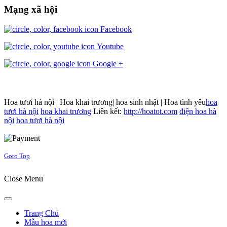
Mạng xã hội
Facebook
Youtube
Google +
Hoa tươi hà nội | Hoa khai trương| hoa sinh nhật | Hoa tình yêu
hoa
tươi hà nội
hoa khai trương
Liên kết:
http://hoatot.com
điện hoa hà
nội
hoa tươi hà nội
Joomla! 3 Templates
Goto Top
Close Menu
Trang Chủ
Mẫu hoa mới