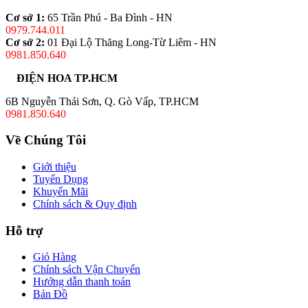
Cơ sở 1:
65 Trần Phú - Ba Đình - HN
0979.744.011
Cơ sở 2:
01 Đại Lộ Thăng Long-Từ Liêm - HN
0981.850.640
ĐIỆN HOA TP.HCM
6B Nguyễn Thái Sơn, Q. Gò Vấp, TP.HCM
0981.850.640
Về Chúng Tôi
Giới thiệu
Tuyển Dụng
Khuyến Mãi
Chính sách & Quy định
Hỗ trợ
Giỏ Hàng
Chính sách Vận Chuyển
Hướng dẫn thanh toán
Bản Đồ