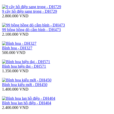
9 cây hồ điệp sang trọng - DH729
2.800.000 VND
99 bông hồng đỏ cắm bình - DH473
2.100.000 VND
Bình hoa - DH327
500.000 VND
Bình hoa hiện đại - DH571
1.350.000 VND
Bình hoa kiểu mới - DH450
1.400.000 VND
Bình hoa lan hồ điệp - DH404
2.400.000 VND