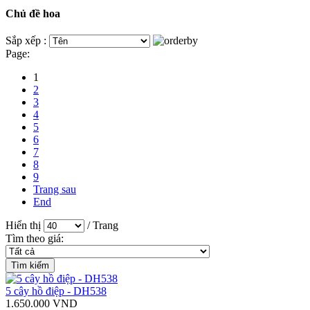
Chủ đề hoa
Sắp xếp :
Page:
1
2
3
4
5
6
7
8
9
Trang sau
End
Hiển thị
/ Trang
Tìm theo giá:
5 cây hồ điệp - DH538
1.650.000 VND