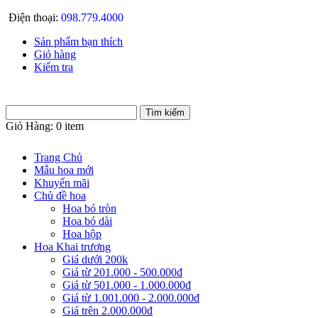
Điện thoại:
098.779.4000
Sản phẩm bạn thích
Giỏ hàng
Kiểm tra
Giỏ Hàng:
0 item
Trang Chủ
Mẫu hoa mới
Khuyến mãi
Chủ đề hoa
Hoa bó tròn
Hoa bó dài
Hoa hộp
Hoa Khai trương
Giá dưới 200k
Giá từ 201.000 - 500.000đ
Giá từ 501.000 - 1.000.000đ
Giá từ 1.001.000 - 2.000.000đ
Giá trên 2.000.000đ