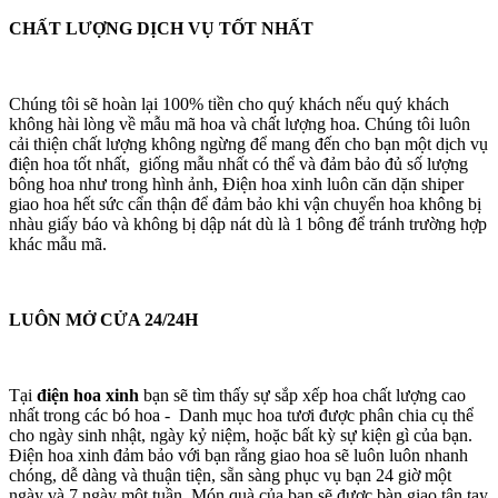
CHẤT LƯỢNG DỊCH VỤ TỐT NHẤT
Chúng tôi sẽ hoàn lại 100% tiền cho quý khách nếu quý khách
không hài lòng về mẫu mã hoa và chất lượng hoa. Chúng tôi luôn
cải thiện chất lượng không ngừng để mang đến cho bạn một dịch vụ
điện hoa tốt nhất, giống mẫu nhất có thể và đảm bảo đủ số lượng
bông hoa như trong hình ảnh, Điện hoa xinh luôn căn dặn shiper
giao hoa hết sức cẩn thận để đảm bảo khi vận chuyển hoa không bị
nhàu giấy báo và không bị dập nát dù là 1 bông để tránh trường hợp
khác mẫu mã.
LUÔN MỞ CỬA 24/24H
Tại
điện hoa xinh
bạn sẽ tìm thấy sự sắp xếp hoa chất lượng cao
nhất trong các bó hoa - Danh mục hoa tươi được phân chia cụ thể
cho ngày sinh nhật, ngày kỷ niệm, hoặc bất kỳ sự kiện gì của bạn.
Điện hoa xinh đảm bảo với bạn rằng giao hoa sẽ luôn luôn nhanh
chóng, dễ dàng và thuận tiện, sẵn sàng phục vụ bạn 24 giờ một
ngày và 7 ngày một tuần. Món quà của bạn sẽ được bàn giao tận tay