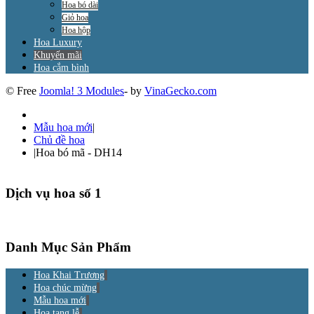
Hoa bó dài
Giỏ hoa
Hoa hộp
Hoa Luxury
Khuyến mãi
Hoa cắm bình
© Free
Joomla! 3 Modules
- by
VinaGecko.com
Mẫu hoa mới
|
Chủ đề hoa
|
Hoa bó mã - DH14
Dịch vụ hoa số 1
Danh Mục Sản Phẩm
Hoa Khai Trương
Hoa chúc mừng
Mẫu hoa mới
Hoa tang lễ