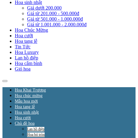
Hoa sinh nhật
Giá dưới 200.000
Giá từ 201.000 - 500.000đ
Giá từ 501.000 - 1.000.000đ
Giá từ 1.001.000 - 2.000.000đ
Hoa Chúc Mừng
Hoa cưới
Hoa tang lễ
Tin Tức
Hoa Luxury
Lan hồ điệp
Hoa cắm bình
Giỏ hoa
Hoa Khai Trương
Hoa chúc mừng
Mẫu hoa mới
Hoa tang lễ
Hoa sinh nhật
Hoa cưới
Chủ đề hoa
Lan hồ điệp
Hoa bó tròn