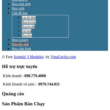
Hoa sinh nhật
Hoa cưới
Chủ đề hoa
Lan hồ điệp
Hoa bó tròn
Hoa bó dài
Giỏ hoa
Hoa hộp
Hoa Luxury
Khuyến mãi
Hoa cắm bình
© Free
Joomla! 3 Modules
- by
VinaGecko.com
Hỗ trợ trực tuyến
Kinh doanh :
098.779.4000
Kinh Doanh và zalo :
0979.744.011
Quảng cáo
Sản Phẩm Bán Chạy