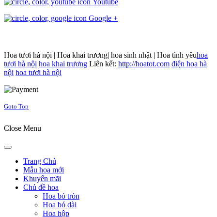
Youtube
Google +
Hoa tươi hà nội | Hoa khai trương| hoa sinh nhật | Hoa tình yêu
hoa
tươi hà nội
hoa khai trương
Liên kết:
http://hoatot.com
điện hoa hà
nội
hoa tươi hà nội
Joomla! 3 Templates
Goto Top
Close Menu
Trang Chủ
Mẫu hoa mới
Khuyến mãi
Chủ đề hoa
Hoa bó tròn
Hoa bó dài
Hoa hộp